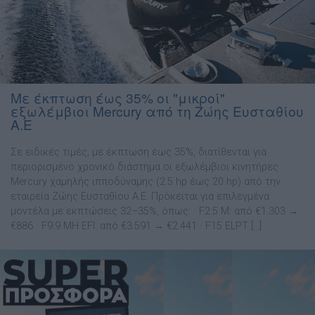
Με έκπτωση έως 35% οι "μικροί"
εξωλέμβιοι Mercury από τη Ζώης Ευσταθίου
Α.Ε
Σε ειδικές τιμές, με έκπτωση έως 35%, διατίθενται για
περιορισμένο χρονικό διάστημα οι εξωλέμβιοι κινητήρες
Mercury χαμηλής ιπποδύναμης (2.5 hp έως 20 hp) από την
εταιρεία Ζώης Ευσταθίου Α.Ε. Πρόκειται για επιλεγμένα
μοντέλα με εκπτώσεις 32–35%, όπως: · F2.5 M: από €1.303 →
€886 · F9.9 MH EFI: από €3.591 → €2.441 · F15 ELPT […]