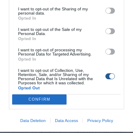
I want to opt-out of the Sharing of my
personal data.
Opted In
I want to opt-out of the Sale of my
Personal Data.
Opted In
I want to opt-out of processing my
Personal Data for Targeted Advertising.
Opted In
I want to opt-out of Collection, Use,
Retention, Sale, and/or Sharing of my
Personal Data that Is Unrelated with the
Purposes for which it was collected.
Ασυναγώνιστες προσφορές Garmin για την
Opted Out
αναβάθμιση του σκάφους σας
CONFIRM
Ανανεώστε τον εξοπλισμό στο σκάφος σας με τις
ανοιξιάτικες προσφορές Garmin με όφελος που φτάνει τα
1.130€. Λίγο πριν την επίσημη έναρξη του καλοκαιριού η
Data Deletion
Data Access
Privacy Policy
κορυφαία εταιρία ηλεκτρονικών Garmin, σας δίνει τη
δυνατότητα να αναβαθμίσετε το σκάφος σας επιλέγοντας μία