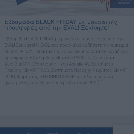
Εβδομάδα BLACK FRIDAY με μοναδικές
προσφορές από την EVAL! Ξεκίνησε!
Εβδοµάδα BLACK FRIDAY µε µοναδικές προσφορές από την
EVAL! Ξεκίνησε! Η EVAL σας προσκαλεί να ζήσετε την εµπειρία
BLACK FRIDAY, αποκτώντας κορυφαία προϊόντα σε µοναδικές
προσφορές. Εξωλέµβιες Μηχανές PARSUN, Φουσκωτά
Σωσίβια SIMI, Εξοπλισµός Ήχου Aquatic AV, Συστήµατα
Πλεύσης SMART TABS, Συστήµατα Παροχής Ρεύµατος SMART
PLUG, Φορτιστές STERLING POWER, και άλλα προϊόντα
ηλεκτρολογικού εξοπλισµού µε έκπτωση 30% […]