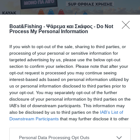
Boat&Fishing - Ψάρεμα και Σκάφος -
Do Not
Process My Personal Information
If you wish to opt-out of the sale, sharing to third parties, or
processing of your personal or sensitive information for
targeted advertising by us, please use the below opt-out
SUP & KAYAK σε super ΠΡΟΣΦΟΡΕΣ, από την
section to confirm your selection. Please note that after your
EVAL!
opt-out request is processed you may continue seeing
interest-based ads based on personal information utilized by
SUP & KAYAK σε SUPER ΠΡΟΣΦΟΡΕΣ, από την EVAL! Για εσάς
us or personal information disclosed to third parties prior to
που αγαπάτε τη θάλασσα και τη διασκέδαση! Αποκτήστε
your opt-out. You may separately opt-out of the further
σήμερα ένα «sit on top» KAYAK με πλατοκάθισμα, καταπακτή
disclosure of your personal information by third parties on the
για επιπλέον αποθηκευτικό χώρο, κάλυμμα διχτυού στο πίσω
IAB’s list of downstream participants. This information may
μέρος και χώρο αποθήκευσης με ελαστικά σχοινιά.
also be disclosed by us to third parties on the
IAB’s List of
Κατασκευασμένο από πολυαιθυλένιο υψηλής πυκνότητας.
Downstream Participants
that may further disclose it to other
Περιλαμβάνει λαβές, τάπα αποστράγγισης, ροδάκι μεταφοράς,
third parties.
κάθισμα-πλάτη […]
Personal Data Processing Opt Outs