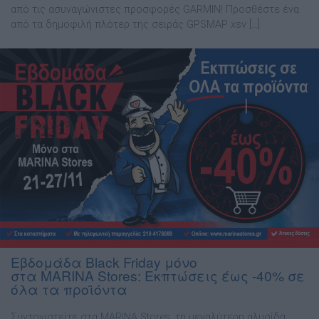
από τις ασυναγώνιστες προσφορές GARMIN! Προσθέστε ένα
από τα δημοφιλή πλότερ της σειράς GPSMAP xsv […]
Εβδομάδα Black Friday μόνο
στα MARINA Stores: Εκπτώσεις έως -40% σε
όλα τα προϊόντα
Συντονιστείτε στα MARINA Stores, τη μεγαλύτερη αλυσίδα