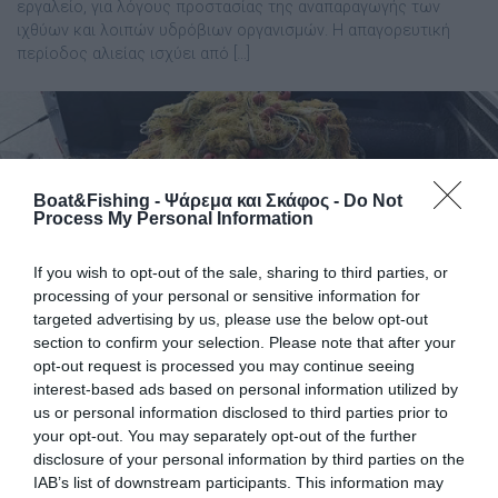
εργαλείο, για λόγους προστασίας της αναπαραγωγής των
ιχθύων και λοιπών υδρόβιων οργανισμών. Η απαγορευτική
περίοδος αλιείας ισχύει από […]
Boat&Fishing - Ψάρεμα και Σκάφος -
Do Not
Process My Personal Information
If you wish to opt-out of the sale, sharing to third parties, or
processing of your personal or sensitive information for
targeted advertising by us, please use the below opt-out
section to confirm your selection. Please note that after your
opt-out request is processed you may continue seeing
interest-based ads based on personal information utilized by
us or personal information disclosed to third parties prior to
Με χειροπέδες ψαράδες στη Λάρισα –
your opt-out. You may separately opt-out of the further
Τους έπιασαν με ψαριά 400 κιλών,
disclosure of your personal information by third parties on the
φουσκωτό και αδιάβροχες στολές
IAB’s list of downstream participants. This information may