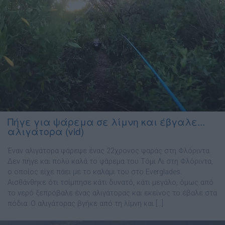
Πήγε για ψάρεμα σε λίμνη και έβγαλε...
αλιγάτορα (vid)
Έναν αλιγάτορα ψάρεψε ένας 22χρονος ψαράς στη Φλόριντα.
Δεν πήγε και πολύ καλά το ψάρεμα του Τόμι Λι στη Φλόριντα,
ο οποίος είχε πάει με το καλάμι του στο Everglades.
Αισθάνθηκε ότι τσίμπησε κάτι δυνατό, κάτι μεγάλο, όμως από
το νερό ξεπρόβαλε ένας αλιγάτορας και εκείνος το έβαλε στα
πόδια. Ο αλιγάτορας βγήκε από τη λίμνη και […]