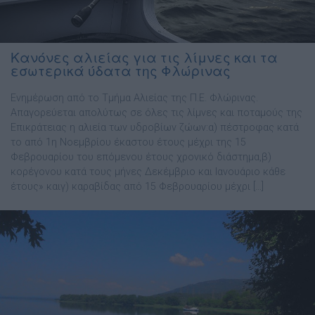
Κανόνες αλιείας για τις λίμνες και τα
εσωτερικά ύδατα της Φλώρινας
Ενημέρωση από το Τμήμα Αλιείας της Π.Ε. Φλώρινας.
Απαγορεύεται απολύτως σε όλες τις λίμνες και ποταμούς της
Επικράτειας η αλιεία των υδροβίων ζώων:α) πέστροφας κατά
το από 1η Νοεμβρίου έκαστου έτους μέχρι της 15
Φεβρουαρίου του επόμενου έτους χρονικό διάστημα,β)
κορέγονου κατά τους μήνες Δεκέμβριο και Ιανουάριο κάθε
έτους» καιγ) καραβίδας από 15 Φεβρουαρίου μέχρι […]