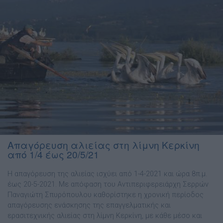
Απαγόρευση αλιείας στη λίμνη Κερκίνη
από 1/4 έως 20/5/21
Η απαγόρευση της αλιείας ισχύει από 1-4-2021 και ώρα 8π.μ.
έως 20-5-2021. Mε απόφαση του Aντιπεριφερειάρχη Σερρών
Παναγιώτη Σπυρόπουλου καθορίστηκε η χρονική περίοδος
απαγόρευσης ενάσκησης της επαγγελματικής και
ερασιτεχνικής αλιείας στη λίμνη Κερκίνη, με κάθε μέσο και