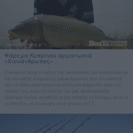
Ψάρεμα Κυπρίνου αρματωσιά
«Χιονάνθρωπος»
Ο κυπρίνος είναι το µέλος της οικογένειας των κυπρινιδών µε
την πιο υψηλή νοηµοσύνη, χαρακτηριστικό που τον καθιστά
από τα πλέον απαιτητικά και ιδιότροπα ψάρια στη λήψη της
τροφής του, ενώ η δυσπιστία του µας προβληµατίζει
ιδιαίτερα. Γενικά, συνηθίζει να µην αρπάζει το δόλωµα, αλλά να
το εξετάζει, να το ρουφά, να το φτύνει, να […]