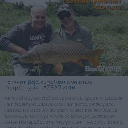
1ο Φεστιβάλ κυπρίνου ανοικτών
συμμετοχών - ΑΣΕΑΠ 2016
Με τον υδράργυρο σταδιακά να ανεβαίνει, άρχισε να ανεβαίνει
και η διάθεση για ψάρεμα, αλλά και η ανυπομονησία για τα
καθιερωμένα φεστιβάλ αθλητικής αλιείας που συνηθίζει να
διοργανώνει τον Μάη ο Αθλητικός Σύλλογος Ερασιτεχνών
Αλιέων Πτολεμαΐδας, στην τεχνητή λίμνη Πολυφύτου. Έτσι και