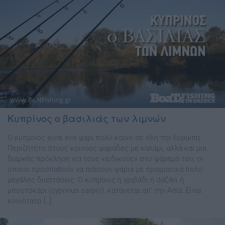
Κυπρίνος ο βασιλιάς των λιµνών
Ο κυπρίνος είναι ένα ψάρι πολύ κοινό σε όλη την Ευρώπη.
Περιζήτητο στους κοινούς ψαράδες µε καλάµι, αλλά και µια
διαρκής πρόκληση για τους «ειδικούς» στο ψάρεµά του, οι
οποίοι προσπαθούν να πιάσουν ψάρια µε πραγµατικά πολύ
µεγάλες διαστάσεις. Ο κυπρίνος ή γριβάδι ή σαζάνι ή
µπουτσκάρι (cyprinus carpio), κατάγεται απ’ την Ασία. Είναι
κοινότατο […]