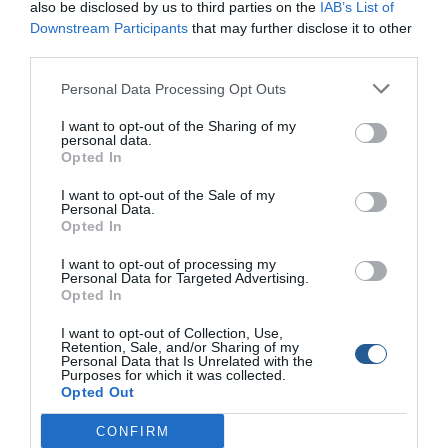
also be disclosed by us to third parties on the
IAB’s List of
Συνελήφθησαν σήμερα Πέμπτη (04-02-2021) τις πρώτες
Downstream Participants
that may further disclose it to other
πρωινές ώρες σε περιοχή του νομού Λάρισας, από
third parties.
αστυνομικούς της Ομάδας Πρόληψης και Καταστολής
Εγκληματικότητας (Ο.Π.Κ.Ε.) Λάρισας, δύο ημεδαποί άνδρες,
Personal Data Processing Opt Outs
για παράβαση της νομοθεσίας περί αλιείας. Ειδικότερα, οι
δράστες κατελήφθησαν να επιβαίνουν σε Ι.Χ. επιβατικό
I want to opt-out of the Sharing of my
αυτοκίνητο, το οποίο ήταν έμφορτο με: – μία (1) φουσκωτή
personal data.
Opted In
βάρκα, – δώδεκα (12) […]
I want to opt-out of the Sale of my
Personal Data.
Opted In
I want to opt-out of processing my
Personal Data for Targeted Advertising.
Opted In
I want to opt-out of Collection, Use,
Retention, Sale, and/or Sharing of my
Personal Data that Is Unrelated with the
Purposes for which it was collected.
Opted Out
CONFIRM