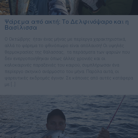
Ψάρεμα από ακτή: Το Δελφινόψαρο και η
Βασίλισσα
Ο Οκτώβρης ήταν ένας μήνας με περίεργα χαρακτηριστικά,
αλλά το ψάρεμα το φθινόπωρο είναι απόλαυση! Οι υψηλές
θερμοκρασίες της θάλασσας, τα περάσματα των ψαριών που
δεν ενεργοποιήθηκαν όπως άλλες χρονιές και οι
καλοκαιρινές παραξενιές του καιρού, συμπλήρωσαν ένα
περίεργο σκηνικό ανάρμοστο του μήνα. Παρόλα αυτά, οι
ψαρευτικές εκδρομές έγιναν. Σε κάποιες από αυτές κατάφερα
με […]