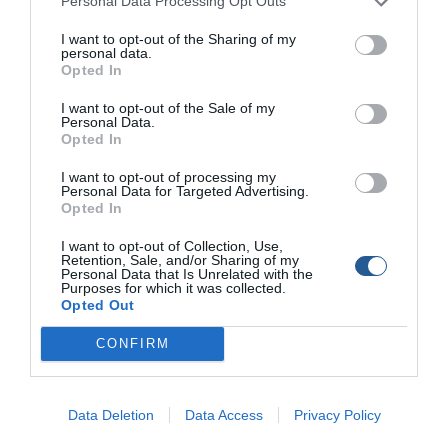
Personal Data Processing Opt Outs
αυτούς τους ιδιαίτερους τόπους για να χαρούμε το ψάρεμά
μας! Το σημερινό άρθρο έχει […]
I want to opt-out of the Sharing of my
personal data.
Opted In
I want to opt-out of the Sale of my
Personal Data.
Opted In
I want to opt-out of processing my
Personal Data for Targeted Advertising.
Opted In
I want to opt-out of Collection, Use,
Retention, Sale, and/or Sharing of my
Personal Data that Is Unrelated with the
Purposes for which it was collected.
Opted Out
CONFIRM
Μελανούρια με LRF Φθινόπωρο – Χειμώνα!
Στα μέσα της δεκαετίας του ‘90, το ψάρεμα με καλάμι για εμάς
Data Deletion
Data Access
Privacy Policy
στην Κάλυμνο ήταν κάτι το άγνωστο. Όποιος είχε στην κατοχή