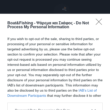
Boat&Fishing - Ψάρεμα και Σκάφος -
Do Not
Process My Personal Information
If you wish to opt-out of the sale, sharing to third parties, or
processing of your personal or sensitive information for
targeted advertising by us, please use the below opt-out
section to confirm your selection. Please note that after your
opt-out request is processed you may continue seeing
interest-based ads based on personal information utilized by
us or personal information disclosed to third parties prior to
Ψάρεμα ανάμεσα στα Καΐκια και Πέρα
your opt-out. You may separately opt-out of the further
από τα Ρεμέτζα
disclosure of your personal information by third parties on the
IAB’s list of downstream participants. This information may
Είναι γνωστό ότι όλοι οι ψαράδες ανυπομονούν να έρθει το
also be disclosed by us to third parties on the
IAB’s List of
Φθινόπωρο. Η εποχή που σηματοδοτεί το τέλος του
Downstream Participants
that may further disclose it to other
καλοκαιριού και γεννά ατελείωτες ψαρευτικές προσδοκίες. Οι
third parties.
μόλοι και τα αλιευτικά καταφύγια έχουν αδειάσει από την
πολυκοσμία και εμείς θα μπορέσουμε να εκμεταλλευτούμε