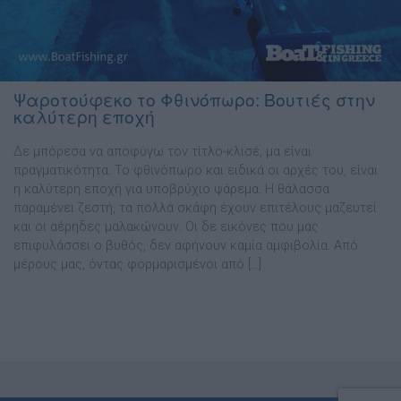
Ψαροτούφεκο το Φθινόπωρο: Βουτιές στην
καλύτερη εποχή
∆ε µπόρεσα να αποφύγω τον τίτλο-κλισέ, µα είναι
πραγματικότητα. Το φθινόπωρο και ειδικά οι αρχές του, είναι
η καλύτερη εποχή για υποβρύχιο ψάρεµα. Η θάλασσα
παραµένει ζεστή, τα πολλά σκάφη έχουν επιτέλους µαζευτεί
και οι αέρηδες µαλακώνουν. Οι δε εικόνες που µας
επιφυλάσσει ο βυθός, δεν αφήνουν καµία αµφιβολία. Από
µέρους µας, όντας φορµαρισµένοι από […]