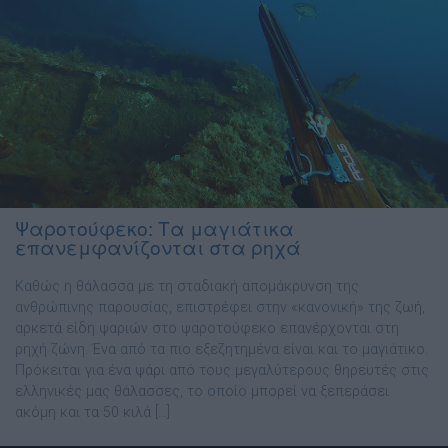
Ψαροτούφεκο: Τα μαγιάτικα
επανεμφανίζονται στα ρηχά
Καθώς η θάλασσα με τη σταδιακή απομάκρυνση της
ανθρώπινης παρουσίας, επιστρέφει στην «κανονική» της ζωή,
αρκετά είδη ψαριών στο ψαροτούφεκο επανέρχονται στη
ρηχή ζώνη. Ένα από τα πιο εξεζητημένα είναι και το μαγιάτικο.
Πρόκειται για ένα ψάρι από τους μεγαλύτερους θηρευτές στις
ελληνικές μας θάλασσες, το οποίο μπορεί να ξεπεράσει
ακόμη και τα 50 κιλά […]