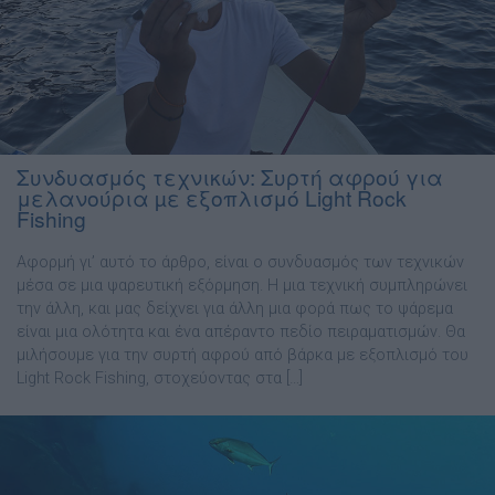
Συνδυασμός τεχνικών: Συρτή αφρού για
μελανούρια µε εξοπλισμό Light Rock
Fishing
Αφορµή γι’ αυτό το άρθρο, είναι ο συνδυασµός των τεχνικών
µέσα σε µια ψαρευτική εξόρµηση. Η µια τεχνική συµπληρώνει
την άλλη, και µας δείχνει για άλλη µια φορά πως το ψάρεµα
είναι µια ολότητα και ένα απέραντο πεδίο πειραµατισµών. Θα
µιλήσουµε για την συρτή αφρού από βάρκα µε εξοπλισµό του
Light Rock Fishing, στοχεύοντας στα […]