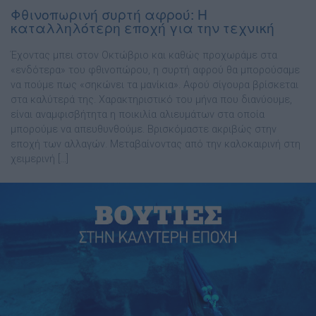
Φθινοπωρινή συρτή αφρού: Η
καταλληλότερη εποχή για την τεχνική
Έχοντας µπει στον Οκτώβριο και καθώς προχωράµε στα
«ενδότερα» του φθινοπώρου, η συρτή αφρού θα µπορούσαµε
να πούµε πως «σηκώνει τα µανίκια». Αφού σίγουρα βρίσκεται
στα καλύτερά της. Χαρακτηριστικό του µήνα που διανύουµε,
είναι αναµφισβήτητα η ποικιλία αλιευµάτων στα οποία
µπορούµε να απευθυνθούµε. Βρισκόµαστε ακριβώς στην
εποχή των αλλαγών. Μεταβαίνοντας από την καλοκαιρινή στη
χειµερινή […]