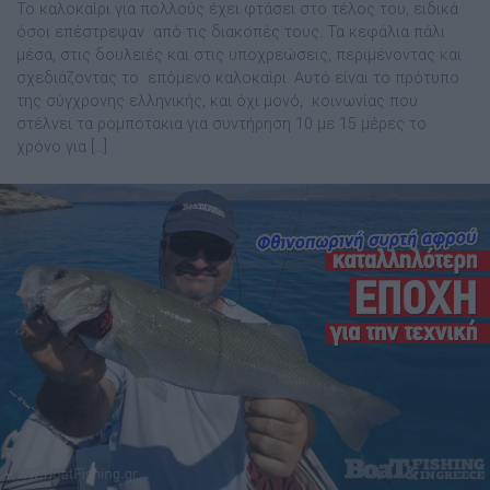
Το καλοκαίρι για πολλούς έχει φτάσει στο τέλος του, ειδικά
όσοι επέστρεψαν από τις διακοπές τους. Τα κεφάλια πάλι
μέσα, στις δουλειές και στις υποχρεώσεις, περιμένοντας και
σχεδιάζοντας το επόμενο καλοκαίρι. Αυτό είναι το πρότυπο
της σύγχρονης ελληνικής, και όχι μονό, κοινωνίας που
στέλνει τα ρομποτακια για συντήρηση 10 με 15 μέρες το
χρόνο για […]