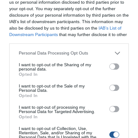
us or personal information disclosed to third parties prior to
your opt-out. You may separately opt-out of the further
disclosure of your personal information by third parties on the
IAB’s list of downstream participants. This information may
also be disclosed by us to third parties on the
IAB’s List of
Downstream Participants
that may further disclose it to other
third parties.
Personal Data Processing Opt Outs
I want to opt-out of the Sharing of my
personal data.
Opted In
Ψαροτούφεκο: ψαρεύοντας κεφάλους στα
ρηχά
I want to opt-out of the Sale of my
Personal Data.
Opted In
Ψαρεύοντας κεφάλους στα ρηχά με ψαροτούφεκο, αγαπημένο
ψάρι για πολλούς ψαροκυνηγούς Mugil Auratus, µουγίλος ο
I want to opt-out of processing my
χρυσόχρους. Σχεδόν όλες τις εποχές του χρόνου θα τον
Personal Data for Targeted Advertising.
Opted In
βρούµε να κυκλοφορεί στην ακτογραµµή, συνήθως
κοπαδιαστά και αρκετές φορές µέσα στους αφρούς των
I want to opt-out of Collection, Use,
κυµάτων. Ακόµα θα τον συναντήσουµε στο εσωτερικό των
Retention, Sale, and/or Sharing of my
λιµανιών, σε λιµενοβραχίονες και λιµνοθάλασσες. Κάποιες
Personal Data that Is Unrelated with the