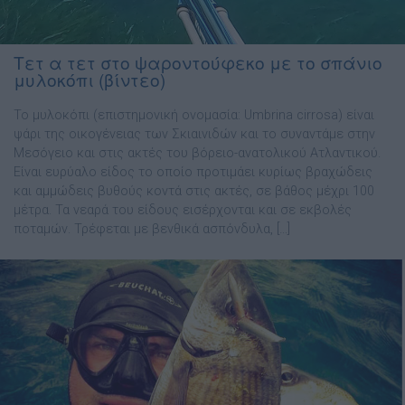
Τετ α τετ στο ψαροντούφεκο με το σπάνιο
μυλοκόπι (βίντεο)
Το μυλοκόπι (επιστημονική ονομασία: Umbrina cirrosa) είναι
ψάρι της οικογένειας των Σκιαινιδών και το συναντάμε στην
Μεσόγειο και στις ακτές του βόρειο-ανατολικού Ατλαντικού.
Είναι ευρύαλο είδος το οποίο προτιμάει κυρίως βραχώδεις
και αμμώδεις βυθούς κοντά στις ακτές, σε βάθος μέχρι 100
μέτρα. Τα νεαρά του είδους εισέρχονται και σε εκβολές
ποταμών. Τρέφεται με βενθικά ασπόνδυλα, […]