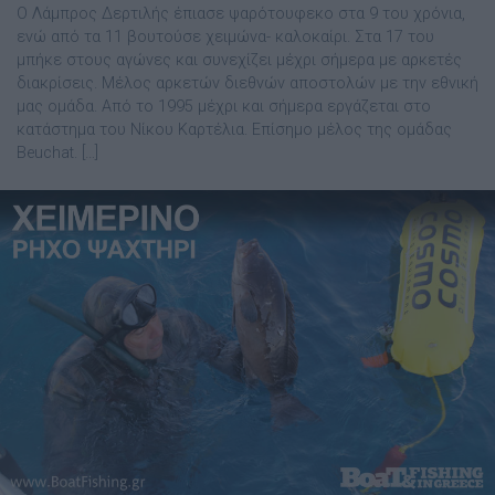
Ο Λάµπρος ∆ερτιλής έπιασε ψαρότουφεκο στα 9 του χρόνια,
ενώ από τα 11 βουτούσε χειµώνα- καλοκαίρι. Στα 17 του
µπήκε στους αγώνες και συνεχίζει µέχρι σήµερα µε αρκετές
διακρίσεις. Μέλος αρκετών διεθνών αποστολών µε την εθνική
µας οµάδα. Από το 1995 µέχρι και σήµερα εργάζεται στο
κατάστηµα του Νίκου Καρτέλια. Επίσηµο µέλος της οµάδας
Beuchat. […]