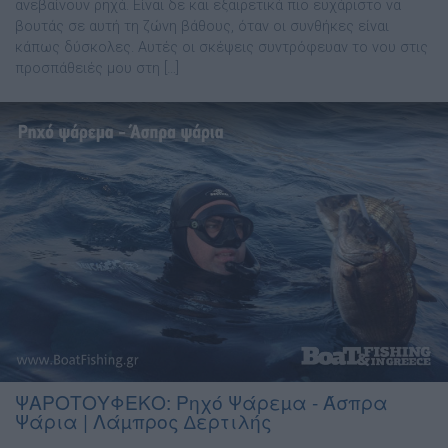
ανεβαίνουν ρηχά. Είναι δε και εξαιρετικά πιο ευχάριστο να
βουτάς σε αυτή τη ζώνη βάθους, όταν οι συνθήκες είναι
κάπως δύσκολες. Αυτές οι σκέψεις συντρόφευαν το νου στις
προσπάθειές μου στη […]
ΨΑΡΟΤΟΥΦΕΚΟ: Ρηχό Ψάρεµα - Άσπρα
Ψάρια | Λάµπρος ∆ερτιλής