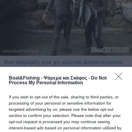
Καταδροµές για χειμερινό ψαροτούφεκο
Η θερµοκρασία της ατµόσφαιρας έχει πέσει και
Boat&Fishing - Ψάρεμα και Σκάφος -
Do Not
σταδιακά ακολουθεί αυτή της θάλασσας. Η διάρκεια της
Process My Personal Information
ηµέρας είναι εξαιρετικά µικρή. Οι καιρικές συνθήκες συχνά
είναι κάθε άλλο παρά ιδανικές. Όµως η επιθυµία για θάλασσα
If you wish to opt-out of the sale, sharing to third parties, or
παραµένει δυνατή, όσο παράξενο και αν φαντάζει αυτό σε
processing of your personal or sensitive information for
όσους δεν είναι εξοικειωµένοι µε το υποβρύχιο ψάρεµα.
targeted advertising by us, please use the below opt-out
Άλλωστε έχει πάντα τον τρόπο της, να επιβραβεύει όσους […]
section to confirm your selection. Please note that after your
opt-out request is processed you may continue seeing
interest-based ads based on personal information utilized by