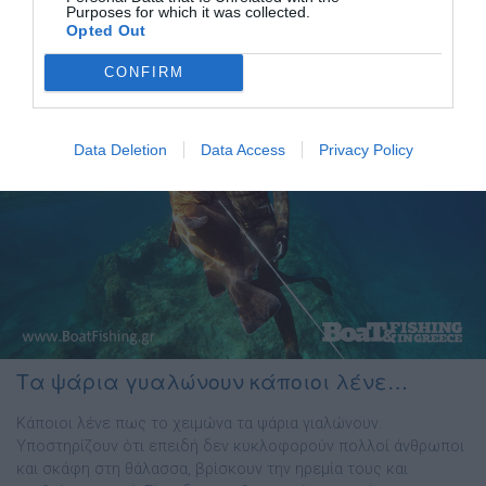
Purposes for which it was collected.
φορές µάλιστα ψάρια […]
Opted Out
CONFIRM
Data Deletion
Data Access
Privacy Policy
Τα ψάρια γυαλώνουν κάποιοι λένε…
Κάποιοι λένε πως το χειμώνα τα ψάρια γιαλώνουν.
Υποστηρίζουν ότι επειδή δεν κυκλοφορούν πολλοί άνθρωποι
και σκάφη στη θάλασσα, βρίσκουν την ηρεμία τους και