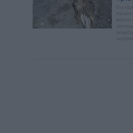
Ένα περ
θάλασσα
Βέλγος 
απογευμ
γνωρίζο
αγοράσει