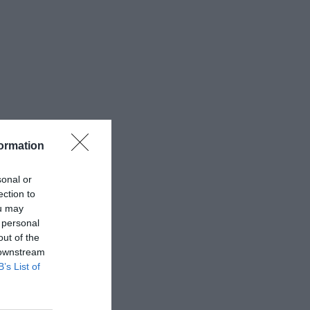
ormation
sonal or
ection to
ou may
 personal
out of the
 downstream
B’s List of