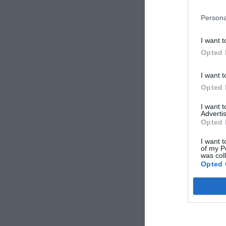
Persona
I want t
Opted 
I want t
Opted 
I want 
Advertis
Opted 
I want t
of my P
was col
Opted 