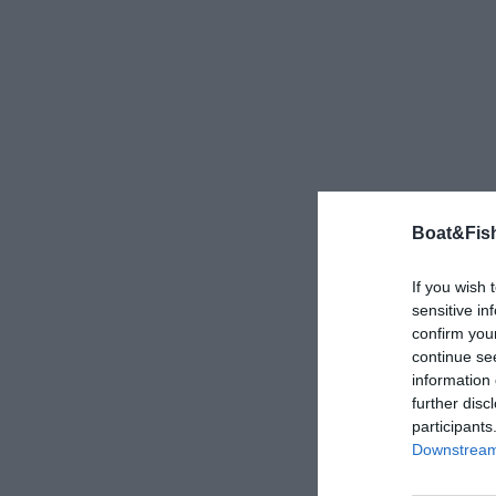
Boat&Fish
If you wish 
sensitive in
confirm you
continue se
information 
further disc
participants
Downstream 