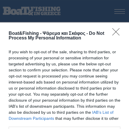
ΑΡΧΙΚΗ
Boat&Fishing - Ψάρεμα και Σκάφος -
Do Not
ΝΕΑ
Process My Personal Information
ΑΡΧΙΚΗ
/
Σύστημα GMDSS
ΕΚΔΟΣΕΙΣ
Tag:
Σύστημα GMDSS
If you wish to opt-out of the sale, sharing to third parties, or
ΨΑΡΕΜΑ ΑΠΟ ΑΚΤΗ
processing of your personal or sensitive information for
ΨΑΡΕΜΑ ΑΠΟ ΣΚΑΦΟΣ
targeted advertising by us, please use the below opt-out
section to confirm your selection. Please note that after your
ΨΑΡΟΤΟΥΦΕΚΟ
opt-out request is processed you may continue seeing
ΣΚΑΦΟΣ
interest-based ads based on personal information utilized by
us or personal information disclosed to third parties prior to
VIDEO
your opt-out. You may separately opt-out of the further
ΕΞΟΠΛΙΣΜΟΣ
disclosure of your personal information by third parties on the
IAB’s list of downstream participants. This information may
ΘΕΣΣΑΛΟΝΙΚΗ BOAT & FISHING SHOW 2025
also be disclosed by us to third parties on the
IAB’s List of
BOAT & FISHING SHOW 2025
Downstream Participants
that may further disclose it to other
third parties.