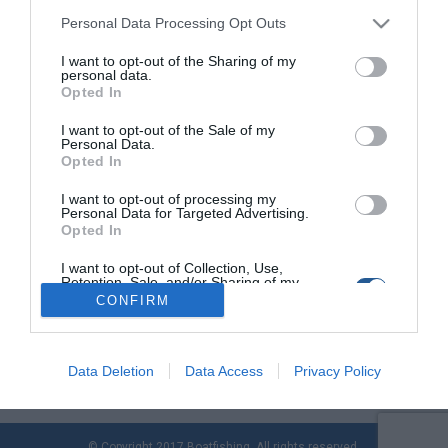
Personal Data Processing Opt Outs
I want to opt-out of the Sharing of my
Σύστημα GMDSS (Global Maritime Distress and
personal data.
Safety System)
Opted In
Από την ανακάλυψη της ραδιοεπικοινωνίας στα τέλη του 19ου
I want to opt-out of the Sale of my
Personal Data.
αιώνα, τα σκάφη επικοινωνούσαν μεταξύ τους με κώδικα
Opted In
Μορς, εφεύρεση του Σάμιουελ Μορς που
πρωτοχρησιμοποιήθηκε το 1844, για καταστάσεις κινδύνου
I want to opt-out of processing my
και ανάγκης. Οι ραδιοεπικοινωνίες εφαρμόστηκαν στη ναυτιλία
Personal Data for Targeted Advertising.
Opted In
αρχικά με χρήση του τηλεγραφικού εξοπλισμού και
αποκλειστικά για τη χρήση των επιβατών των επιβατηγών
I want to opt-out of Collection, Use,
πλοίων. Η ανάγκη χρήσης […]
Retention, Sale, and/or Sharing of my
Personal Data that Is Unrelated with the
CONFIRM
Purposes for which it was collected.
Opted Out
Data Deletion
Data Access
Privacy Policy
© Copyright 2017 Boatfishing. All rights reserved.