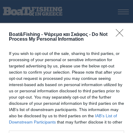
ΑΡΧΙΚΗ
Boat&Fishing - Ψάρεμα και Σκάφος -
Do Not
ΝΕΑ
Process My Personal Information
ΑΡΧΙΚΗ
/
Talamex Inflatables
ΕΚΔΟΣΕΙΣ
Tag:
Talamex Inflatables
If you wish to opt-out of the sale, sharing to third parties, or
ΨΑΡΕΜΑ ΑΠΟ ΑΚΤΗ
processing of your personal or sensitive information for
ΨΑΡΕΜΑ ΑΠΟ ΣΚΑΦΟΣ
targeted advertising by us, please use the below opt-out
section to confirm your selection. Please note that after your
ΨΑΡΟΤΟΥΦΕΚΟ
opt-out request is processed you may continue seeing
ΣΚΑΦΟΣ
interest-based ads based on personal information utilized by
us or personal information disclosed to third parties prior to
VIDEO
your opt-out. You may separately opt-out of the further
ΕΞΟΠΛΙΣΜΟΣ
disclosure of your personal information by third parties on the
IAB’s list of downstream participants. This information may
ΘΕΣΣΑΛΟΝΙΚΗ BOAT & FISHING SHOW 2025
also be disclosed by us to third parties on the
IAB’s List of
BOAT & FISHING SHOW 2025
Downstream Participants
that may further disclose it to other
third parties.