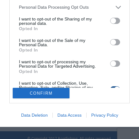
Personal Data Processing Opt Outs
I want to opt-out of the Sharing of my
Η γκάμα των συμβατικών φουσκωτών
personal data.
Talamex από την Trezos Marine
Opted In
Στον χώρο των συμβατικών φουσκωτών σκαφών, η Talamex
I want to opt-out of the Sale of my
Personal Data.
έχει καταφέρει να δημιουργήσει μια ιδιαίτερα ισχυρή
Opted In
παρουσία, προσφέροντας μοντέλα που συνδυάζουν
πρακτικότητα, αξιοπιστία και προσιτό κόστος απόκτησης. Από
I want to opt-out of processing my
το βοηθητικό σκάφος ενός ιστιοπλοϊκού ή cruiser μέχρι το
Personal Data for Targeted Advertising.
Opted In
φουσκωτό που θα συνοδεύσει τις καλοκαιρινές εξορμήσεις,
το ψάρεμα ή τις οικογενειακές διακοπές, οι σειρές Aqualine
I want to opt-out of Collection, Use,
και Comfortline καλύπτουν […]
Retention, Sale, and/or Sharing of my
Personal Data that Is Unrelated with the
CONFIRM
Purposes for which it was collected.
Opted Out
Data Deletion
Data Access
Privacy Policy
© Copyright 2017 Boatfishing. All rights reserved.