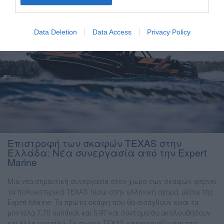
Data Deletion
Data Access
Privacy Policy
Επιστροφή των σκαφών TEXAS στην
Ελλάδα: Νέα συνεργασία από την Expert
Marine
Μια νέα σημαντική συνεργασία στον χώρο των σκαφών φέρνει
τα πολυεστερικά TEXAS πίσω στην ελληνική αγορά, μέσω της
Expert Marine. Τα πρώτα σκάφη που θα εισαχθούν είναι τα
μοντέλα 7,70 sundeck και 5,97 και σύντομα θα ακολουθήσουν
και άλλα μοντέλα. Τα σκάφη TEXAS κατασκευάζονται στο