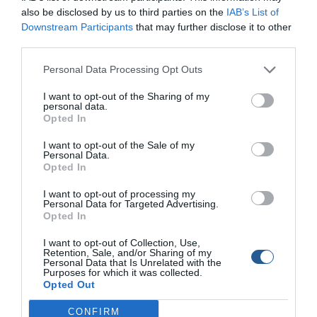
#ExpertMarineService μία αναλυτική δοκιμή των δύο νέων
also be disclosed by us to third parties on the
IAB’s List of
καμπινάτων σκαφών της TEXAS BOATS.
Downstream Participants
that may further disclose it to other
third parties.
Δείτε το video
Personal Data Processing Opt Outs
I want to opt-out of the Sharing of my
personal data.
Opted In
I want to opt-out of the Sale of my
Personal Data.
Opted In
I want to opt-out of processing my
Personal Data for Targeted Advertising.
1η παρουσίαση των σκαφών TEXAS στην
Opted In
Ελλάδα
Ο @GeorgePolychroniou βρέθηκε στη #Ζάκυνθο για τα πρώτα
I want to opt-out of Collection, Use,
Retention, Sale, and/or Sharing of my
δύο σκάφη TEXAS που εισάγονται στην ελληνική αγορά μέσω
Personal Data that Is Unrelated with the
της Expert Marine Service και του ιδιοκτήτη της Κώστα Τσικνή.
Purposes for which it was collected.
Opted Out
Δείτε το video
CONFIRM