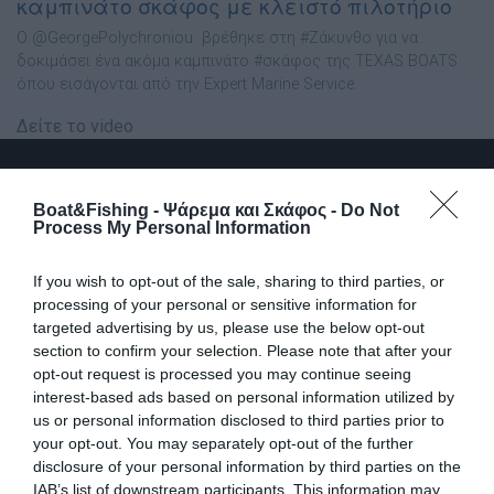
καμπινάτο σκάφος με κλειστό πιλοτήριο
Ο @GeorgePolychroniou βρέθηκε στη #Ζάκυνθο για να
δοκιμάσει ένα ακόμα καμπινάτο #σκάφος της TEXAS BOATS
όπου εισάγονται από την Expert Marine Service.
Δείτε το video
Boat&Fishing - Ψάρεμα και Σκάφος -
Do Not
Process My Personal Information
If you wish to opt-out of the sale, sharing to third parties, or
processing of your personal or sensitive information for
targeted advertising by us, please use the below opt-out
section to confirm your selection. Please note that after your
TEXAS 775: Το καμπινάτο σκάφος με Στυλ,
opt-out request is processed you may continue seeing
Άνεση & Τιμή Έκπληξη!
interest-based ads based on personal information utilized by
us or personal information disclosed to third parties prior to
Ανακαλύψτε το TEXAS 775, το καμπινάτο που συνδυάζει την
your opt-out. You may separately opt-out of the further
πολυτέλεια με την πρακτικότητα! Ο @GeorgePolychroniou
disclosure of your personal information by third parties on the
βρέθηκε για άλλη μία φορά στην Ζάκυνθο, στην έδρα της
IAB’s list of downstream participants. This information may