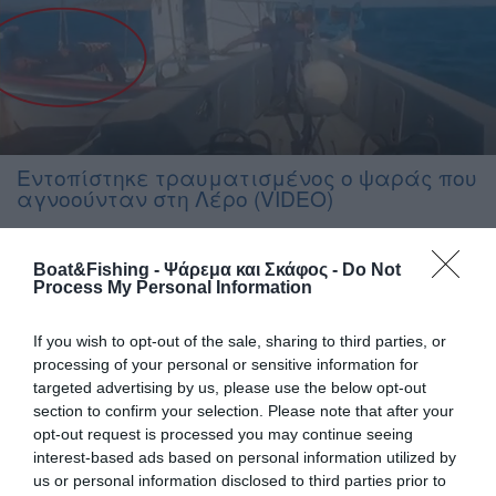
Εντοπίστηκε τραυματισμένος ο ψαράς που
αγνοούνταν στη Λέρο (VIDEO)
O Αλιέας βρέθηκε πάνω στο σκάφος του, κοντά στη νησίδα
Φράγκος – Τραυματίστηκε στη μέση Εντοπίστηκε και
Boat&Fishing - Ψάρεμα και Σκάφος -
Do Not
Process My Personal Information
διασώθηκε τραυματισμένος στη μέση, ο 68χρονος ψαράς που
αγνοούνταν από χθες στη θαλάσσια περιοχή της Λέρου.
Βρέθηκε πάνω στο σκάφος του, κοντά στη νησίδα
If you wish to opt-out of the sale, sharing to third parties, or
Φράγκος και διακομίστηκε για εξετάσεις στο Κέντρο Υγείας
processing of your personal or sensitive information for
Λέρου. Στην επιχείρηση έρευνας και διάσωσης
targeted advertising by us, please use the below opt-out
συμμετείχαν τρία σκάφη του Λιμενικού, ελικόπτερο της […]
section to confirm your selection. Please note that after your
opt-out request is processed you may continue seeing
interest-based ads based on personal information utilized by
us or personal information disclosed to third parties prior to