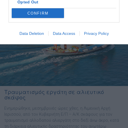
Opted Out
CONFIRM
Data Deletion
Data Access
Privacy Policy
Τραυματισμός εργάτη σε αλιευτικό
σκάφος
Ενημερώθηκε, μεσημβρινές ώρες χθες, η Λιμενική Αρχή
Ιερισσού, από τον Κυβερνήτη Ε/Π – Α/Κ σκάφους για τον
τραυματισμό αλλοδαπού αλιεργάτη στο δεξί άνω άκρο, κατά
τη διάρκεια αλιευτικής δραστηριότητας του ανωτέρω