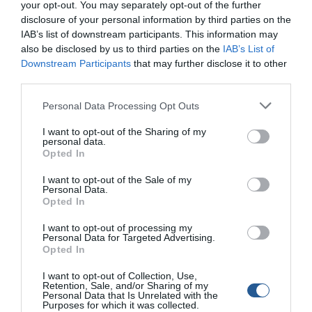
your opt-out. You may separately opt-out of the further
disclosure of your personal information by third parties on the
IAB’s list of downstream participants. This information may
also be disclosed by us to third parties on the
IAB’s List of
Downstream Participants
that may further disclose it to other
third parties.
Personal Data Processing Opt Outs
I want to opt-out of the Sharing of my
personal data.
Opted In
Τραυματισμός 77χρονου κατά το ψάρεμα
I want to opt-out of the Sale of my
με δυναμίτη στην Άνδρο
Personal Data.
Opted In
Ένα σοβαρό περιστατικό σημειώθηκε χθες το απόγευμα στην
I want to opt-out of processing my
Άνδρο, όταν ένας 77χρονος τραυματίστηκε στο χέρι κατά τη
Personal Data for Targeted Advertising.
διάρκεια ψαρέματος με δυναμίτη στην παραλία «Αγία Μονή». Ο
Opted In
77χρονος “δυναμιτιστής” ψάρευε μαζί με τον γιο του, όταν
συνέβη το ατύχημα με την εκρηκτική ύλη, γεγονός που
I want to opt-out of Collection, Use,
Retention, Sale, and/or Sharing of my
προκάλεσε άμεση κινητοποίηση των Αρχών. Σύμφωνα με το
Personal Data that Is Unrelated with the
Λιμενικό Σώμα, στο […]
Purposes for which it was collected.