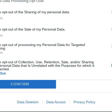
l Data Processing Opt Outs
 ανά μέτρο ετησίως
o opt-out of the Sharing of my personal data.
In
o opt-out of the Sale of my Personal Data.
In
to opt-out of processing my Personal Data for Targeted
ing.
 ανά μέτρο ετησίως
In
o opt-out of Collection, Use, Retention, Sale, and/or Sharing
ersonal Data that Is Unrelated with the Purposes for which it
lected.
Out
CONFIRM
€ ανά μέτρο ετησίως
Data Deletion
Data Access
Privacy Policy
€ ανά μέτρο ετησίως