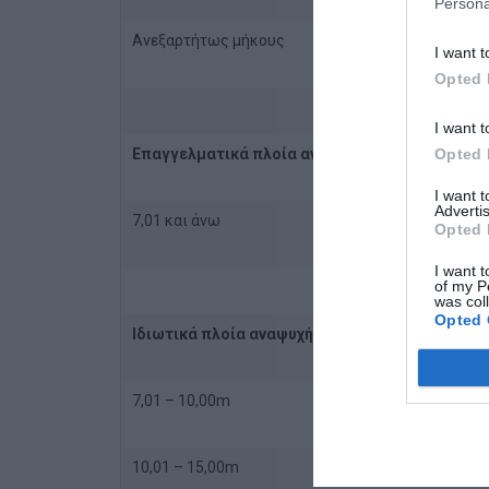
Persona
Ανεξαρτήτως μήκους
30,00€
I want t
Opted 
I want t
Opted 
Επαγγελματικά πλοία αναψυχής
I want 
Advertis
7,01 και άνω
73,00€
Opted 
I want t
of my P
was col
Opted 
Ιδιωτικά πλοία αναψυχής
7,01 – 10,00m
150,00
10,01 – 15,00m
170,00