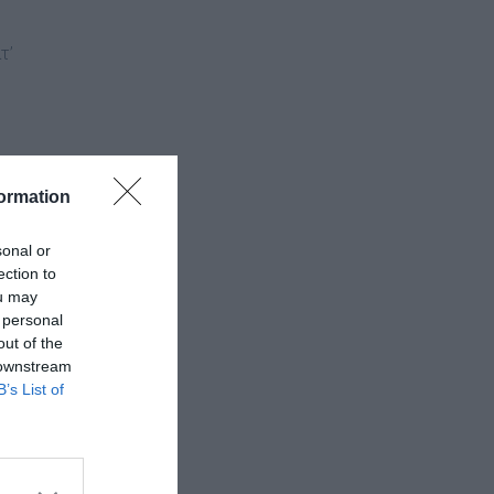
τ’
ormation
sonal or
ection to
ou may
 personal
out of the
 downstream
B’s List of