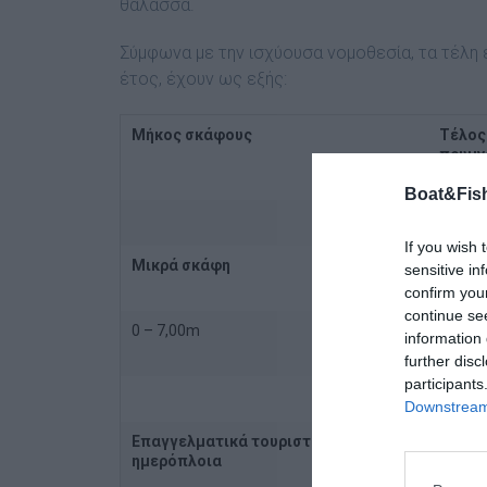
θάλασσα.
Σύμφωνα με την ισχύουσα νομοθεσία, τα τέλη 
έτος, έχουν ως εξής:
Μήκος σκάφους
Τέλος
πρυμν
Boat&Fish
If you wish 
Μικρά σκάφη
sensitive in
confirm you
continue se
0 – 7,00m
11,00€
information 
further disc
participants
Downstream 
Επαγγελματικά τουριστικά
ημερόπλοια