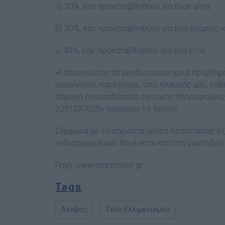
α) 20%, εάν προκαταβληθούν για έναν μήνα
β) 30%, εάν προκαταβληθούν για ένα εξάμηνο κ
γ) 40%, εάν προκαταβληθούν για ένα έτος
«Κατανοώντας τα μεγάλα οικονομικά προβλήματ
κορωνοϊού, παρέχουμε, από πλευράς μας, κάθε
παροχή οποιασδήποτε σχετικής πληροφορίας
2251037629» αναφέρει το δελτίο.
Σύμφωνα με τα ισχύοντα μέτρα προστασίας εξ
ενδιαφερομένων θα γίνεται κατόπιν ραντεβο
Πηγή:
www.emprosnet.gr
Tags
Λέσβος
Τέλη Ελλιμενισμού