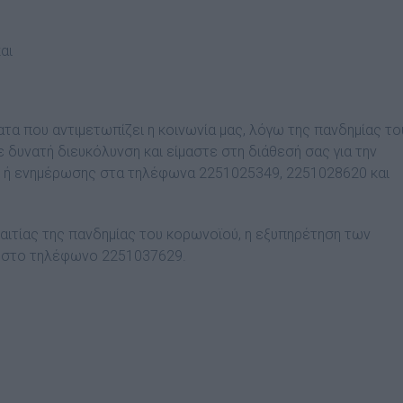
αι
α που αντιμετωπίζει η κοινωνία μας, λόγω της πανδημίας το
 δυνατή διευκόλυνση και είμαστε στη διάθεσή σας για την
 ή ενημέρωσης στα τηλέφωνα 2251025349, 2251028620 και
αιτίας της πανδημίας του κορωνοϊού, η εξυπηρέτηση των
ύ στο τηλέφωνο 2251037629.