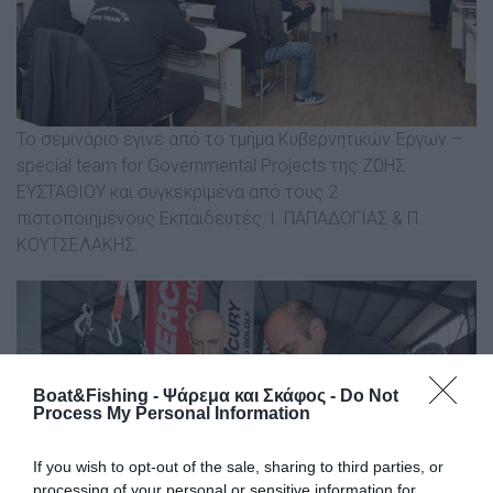
Το σεμινάριο έγινε από το τμήμα Κυβερνητικών Έργων –
special team for Governmental Projects της ΖΩΗΣ
ΕΥΣΤΑΘΙΟΥ και συγκεκριμένα από τους 2
πιστοποιημένους Εκπαιδευτές: Ι. ΠΑΠΑΔΟΓΙΑΣ & Π.
ΚΟΥΤΣΕΛΑΚΗΣ.
Boat&Fishing - Ψάρεμα και Σκάφος -
Do Not
Process My Personal Information
If you wish to opt-out of the sale, sharing to third parties, or
processing of your personal or sensitive information for