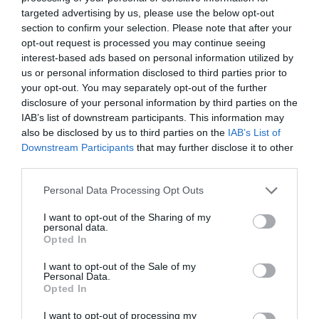
targeted advertising by us, please use the below opt-out
section to confirm your selection. Please note that after your
opt-out request is processed you may continue seeing
Θεματολογία Σεμιναρίου:
interest-based ads based on personal information utilized by
us or personal information disclosed to third parties prior to
• Παρουσίαση και Πρακτική Κινητήρων V300 & 2.1 lit
your opt-out. You may separately opt-out of the further
• Ηλεκτρονικό σύστημα Διάγνωσης G3
disclosure of your personal information by third parties on the
• Αναβάθμιση σύστημα Διάγνωσης G3
IAB’s list of downstream participants. This information may
• Παρελκόμενα και Συντήρηση κινητήρων – Τεχνολογία
also be disclosed by us to third parties on the
IAB’s List of
Smart Craft.
Downstream Participants
that may further disclose it to other
• Πρακτική, Αντιμετώπιση προβλημάτων και γραπτές
third parties.
εξετάσεις.
Personal Data Processing Opt Outs
I want to opt-out of the Sharing of my
personal data.
Opted In
I want to opt-out of the Sale of my
Personal Data.
Opted In
I want to opt-out of processing my