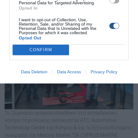
Personal Data for Targeted Advertising.
Opted In
I want to opt-out of Collection, Use,
Retention, Sale, and/or Sharing of my
Personal Data that Is Unrelated with the
Purposes for which it was collected.
Opted Out
CONFIRM
Data Deletion
Data Access
Privacy Policy
Το Σεμινάριο πραγματοποιήθηκε στο εκπαιδευτικό
κέντρο τεχνολογίας αυτοκινήτου ΑTC, Automotive
Technology Centre της Κύπρου & και το Eξουσιοδοτημένο
συνεργείο τηs Mercury Marine ‘’SK CYPRUS MARINE