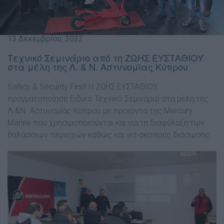
13 Δεκεμβρίου, 2022
Τεχνικό Σεμινάριο από τη ΖΩΗΣ ΕΥΣΤΑΘΙΟΥ
στα μέλη της Λ. & Ν. Αστυνομίας Κύπρου
Safety & Security First! Η ΖΩΗΣ ΕΥΣΤΑΘΙΟΥ
πραγματοποίησε Ειδικό Τεχνικό Σεμινάριο στα μέλη της
Λ.&Ν. Αστυνομίας Κύπρου με προϊόντα της Mercury
Marine που χρησιμοποιούνται και για τη διαφύλαξη των
θαλάσσιων περιοχών καθώς και για σκοπούς διάσωσης.