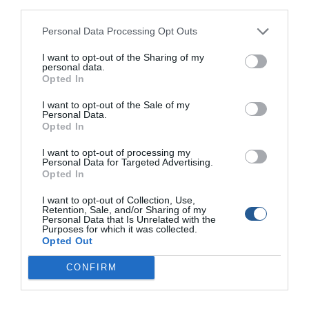
third parties.
Λίγες ώρες πριν από τη μοιραία κατάδυση, η
Μοντεφαλκόνε
είχε στείλει μήνυμα σε συνάδελφό της,
Personal Data Processing Opt Outs
υπογραμμίζοντας τη σημασία της άμεσης παρατήρησης
I want to opt-out of the Sharing of my
του υποθαλάσσιου κόσμου.
personal data.
Opted In
«Κάτι συνέβη εκεί κάτω», δήλωσε συγκλονισμένος ο
I want to opt-out of the Sale of my
σύζυγός της,
Κάρλο Σομακάλ
, επιμένοντας ότι η έμπειρη
Personal Data.
δύτρια δεν θα έθετε ποτέ σε κίνδυνο την κόρη της ή
Opted In
τους συνεργάτες της.
I want to opt-out of processing my
Personal Data for Targeted Advertising.
Ωστόσο, έμπειροι δύτες της περιοχής αφήνουν ανοιχτό
Opted In
το ενδεχόμενο να παραβιάστηκαν
βασικοί κανόνες
I want to opt-out of Collection, Use,
ασφαλείας
.
Retention, Sale, and/or Sharing of my
Personal Data that Is Unrelated with the
Purposes for which it was collected.
Σύμφωνα με πληροφορίες, οι αρχές είχαν εκδώσει
Opted Out
προειδοποίηση για δυσμενείς καιρικές συνθήκες, με
CONFIRM
ισχυρούς ανέμους και έντονο κυματισμό, ενώ η ομάδα
φέρεται να καταδύθηκε
σε βάθος σημαντικά
μεγαλύτερο
από το επιτρεπόμενο για καταδύσεις