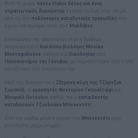
Αυτή τη φορά,
πέντε Ιταλοί δύτες και ένας
στρατιωτικός διασώστης
έχασαν τη ζωή τους σε μία
από τις πιο
πολύνεκρες καταδυτικές τραγωδίες
που
έχουν καταγραφεί ποτέ στις
Μαλδίβες
.
Επικεφαλής της αποστολής ήταν η διεθνώς
αναγνωρισμένη
θαλάσσια βιολόγος Μόνικα
Μοντεφαλκόνε
, καθηγήτρια
Οικολογίας
στο
Πανεπιστήμιο της Γένοβας
, με περισσότερες από 5.000
καταδύσεις στο ενεργητικό της.
Μαζί της βρίσκονταν η
23χρονη κόρη της Τζόρτζια
Σομακάλ
, οι
ερευνητές Φεντερίκο Γκουαλτιέρι
και
Μουριέλ Οντενίνο
, καθώς και ο
εκπαιδευτής
καταδύσεων Τζανλούκα Μπενεντέτι
.
Από την ομάδα, μόνο η σορός του
Μπενεντέτι
έχει
εντοπιστεί μέχρι στιγμής.