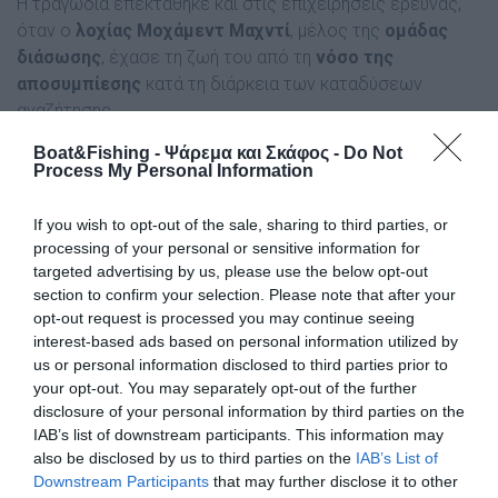
Η τραγωδία επεκτάθηκε και στις επιχειρήσεις έρευνας,
όταν ο
λοχίας Μοχάμεντ Μαχντί
, μέλος της
ομάδας
διάσωσης
, έχασε τη ζωή του από τη
νόσο της
αποσυμπίεσης
κατά τη διάρκεια των καταδύσεων
αναζήτησης.
Boat&Fishing - Ψάρεμα και Σκάφος -
Do Not
Οι δύτες είχαν καταδυθεί στο λεγόμενο
«σπήλαιο των
Process My Personal Information
καρχαριών»
, μια ιδιαίτερα απαιτητική υποθαλάσσια
τοποθεσία, γνωστή για την παρουσία
σφυροκέφαλων
If you wish to opt-out of the sale, sharing to third parties, or
καρχαριών
.
processing of your personal or sensitive information for
targeted advertising by us, please use the below opt-out
Το σπήλαιο αποτελείται από
τρία διασυνδεδεμένα
section to confirm your selection. Please note that after your
τμήματα
, με στενά περάσματα και τούνελ, φτάνοντας σε
opt-out request is processed you may continue seeing
βάθος περίπου 60 μέτρων
και συνολικό
μήκος 260
interest-based ads based on personal information utilized by
us or personal information disclosed to third parties prior to
μέτρων
.
your opt-out. You may separately opt-out of the further
disclosure of your personal information by third parties on the
Η αποστολή πραγματοποιούνταν στο πλαίσιο έρευνας για
IAB’s list of downstream participants. This information may
τις
επιπτώσεις της κλιματικής αλλαγής
στην τροπική
also be disclosed by us to third parties on the
IAB’s List of
θαλάσσια βιοποικιλότητα.
Downstream Participants
that may further disclose it to other