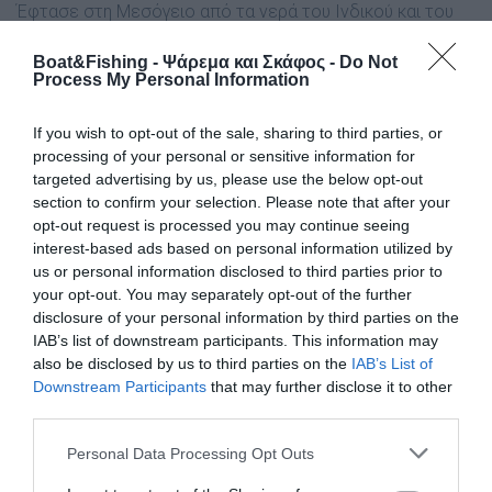
Έφτασε στη Μεσόγειο από τα νερά του Ινδικού και του
Ειρηνικού Ωκεανού
το 1898
, περίπου μια δεκαετία μετά
Boat&Fishing - Ψάρεμα και Σκάφος -
Do Not
το άνοιγμα της
διώρυγας του Σουέζ
.
Process My Personal Information
Οι επιστήμονες πιστεύουν ότι
μετανάστευσε
στη
If you wish to opt-out of the sale, sharing to third parties, or
Μεσόγειο Θάλασσα μέσα από τα
έρμα των εμπορικών
processing of your personal or sensitive information for
πλοίων
.
targeted advertising by us, please use the below opt-out
section to confirm your selection. Please note that after your
Έκτοτε, το καρκινοειδές έχει καταγραφεί σε διάφορες
opt-out request is processed you may continue seeing
περιοχές της Μεσογείου, από τη λεκάνη της Λεβαντίνης
interest-based ads based on personal information utilized by
μέχρι τη Σικελία.
us or personal information disclosed to third parties prior to
your opt-out. You may separately opt-out of the further
Σύμφωνα με τους θαλάσσιους βιολόγους, έχει
disclosure of your personal information by third parties on the
δημιουργήσει
προβλήματα στο τοπικό οικοσύστημα
,
IAB’s list of downstream participants. This information may
also be disclosed by us to third parties on the
IAB’s List of
καθώς καταβροχθίζει σχεδόν τα πάντα και επιβάλλει την
Downstream Participants
that may further disclose it to other
παρουσία του έναντι άλλων ειδών.
third parties.
Στην εν λόγω εκδήλωση, ο
σεφ Τάσος Καρυπίδης
Personal Data Processing Opt Outs
παρουσίασε γευστικές δημιουργίες με βάση το «ξενικό