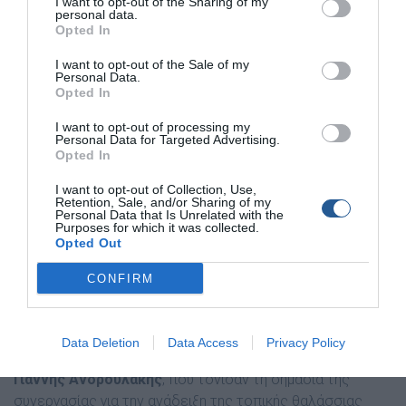
είδος», τονίζοντας τη θρεπτική του αξία: πλούσιο σε
I want to opt-out of the Sharing of my
personal data.
πρωτεΐνες, ω-3 λιπαρά και χαμηλό σε υδράργυρο,
Opted In
αποτελεί ποιοτικό υλικό για τα εστιατόρια.
I want to opt-out of the Sale of my
Personal Data.
Ο
Κώστας Ντούνας, συνταξιούχος Διευθυντής
Opted In
Ερευνών του ΕΛΚΕΘΕ
, εξήγησε πως «μια οργανωμένη
I want to opt-out of processing my
στρατηγική μπορεί να μετατρέψει την πρόκληση σε
Personal Data for Targeted Advertising.
ευκαιρία».
Opted In
Επεσήμανε, δε, ότι το
I want to opt-out of Collection, Use,
μπλε καβούρι
είναι καθρέφτης της
Retention, Sale, and/or Sharing of my
σχέσης μας με τη θάλασσα και της ανάγκης για
Personal Data that Is Unrelated with the
Purposes for which it was collected.
επιστημονική διαχείριση.
Opted Out
Την πρωτοβουλία είχε ο
διοικητής του Λιμενικού
CONFIRM
Σταθμού Ελούντας, Γιώργος Πατεράκης
.
Παρόντες ήταν ο
περιφερειάρχης Κρήτης Σταύρος
Data Deletion
Data Access
Privacy Policy
Αρναουτάκης
και ο
αντιπεριφερειάρχης Λασιθίου
Γιάννης Ανδρουλάκης
, που τόνισαν τη σημασία της
συνεργασίας για την ανάδειξη της τοπικής θαλάσσιας