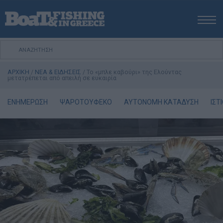
ΑΡΧΙΚΗ
ΝΕΑ
ΑΡΧΙΚΗ
/
ΝΕΑ & ΕΙΔΗΣΕΙΣ
/
Το «μπλε καβούρι» της Ελούντας
ΕΚΔΟΣΕΙΣ
μετατρέπεται από απειλή σε ευκαιρία
ΨΑΡΕΜΑ ΑΠΟ ΑΚΤΗ
ΕΝΗΜΕΡΩΣΗ
ΨΑΡΟΤΟΥΦΕΚΟ
ΑΥΤΟΝΟΜΗ ΚΑΤΑΔΥΣΗ
ΙΣΤ
ΨΑΡΕΜΑ ΑΠΟ ΣΚΑΦΟΣ
ΨΑΡΟΤΟΥΦΕΚΟ
ΣΚΑΦΟΣ
VIDEO
ΕΞΟΠΛΙΣΜΟΣ
ΘΕΣΣΑΛΟΝΙΚΗ BOAT & FISHING SHOW 2025
BOAT & FISHING SHOW 2025