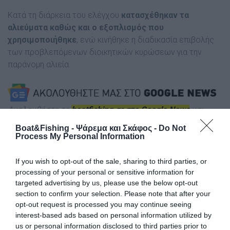
Κατά τη διάρκεια του ελέγχου
κατασχέθηκαν τα
αλιεύματα καθώς και ο εξοπλισμός που
χρησιμοποιήθηκε
, ενώ κινήθηκε η διαδικασία επιβολής
των προβλεπόμενων διοικητικών κυρώσεων για την
παράνομη αλιεία.
Ακολουθήστε το
boatfishing.gr στο Google News
και
μάθετε πρώτοι όλες τις θαλασσινές
ειδήσεις
για το
Boat&Fishing - Ψάρεμα και Σκάφος -
Do Not
σκάφος, το ψάρεμα και την κατάδυση από την Ελλάδα και
Process My Personal Information
τον κόσμ
ο.
If you wish to opt-out of the sale, sharing to third parties, or
Tags
processing of your personal or sensitive information for
targeted advertising by us, please use the below opt-out
Παράνομη Αλιεία
Ναύπλιο
section to confirm your selection. Please note that after your
opt-out request is processed you may continue seeing
Νυχτερινό Ψαροτούφεκο
Λιμεναρχείο Ναυπλίου
interest-based ads based on personal information utilized by
us or personal information disclosed to third parties prior to
Αλιευτικός έλεγχος