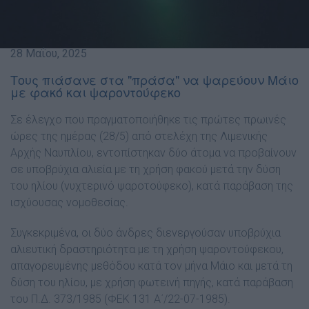
28 Μαΐου, 2025
Τους πιάσανε στα "πράσα" να ψαρεύουν Μάιο
με φακό και ψαροντούφεκο
Σε έλεγχο που πραγματοποιήθηκε τις πρώτες πρωινές
ώρες της ημέρας (28/5) από στελέχη της Λιμενικής
Αρχής Ναυπλίου, εντοπίστηκαν δύο άτομα να προβαίνουν
σε υποβρύχια αλιεία με τη χρήση φακού μετά την δύση
του ηλίου (
νυχτερινό ψαροτούφεκο
), κατά παράβαση της
ισχύουσας νομοθεσίας.
Συγκεκριμένα, οι δύο άνδρες διενεργούσαν υποβρύχια
αλιευτική δραστηριότητα με τη χρήση ψαροντούφεκου,
απαγορευμένης μεθόδου κατά τον μήνα Μάιο και μετά τη
δύση του ηλίου, με χρήση φωτεινή πηγής, κατά παράβαση
του Π.Δ. 373/1985 (ΦΕΚ 131 Α΄/22-07-1985).