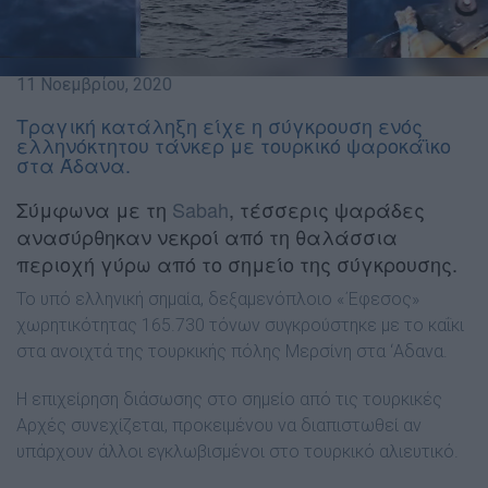
11 Νοεμβρίου, 2020
Τραγική κατάληξη είχε η σύγκρουση ενός
ελληνόκτητου τάνκερ με τουρκικό ψαροκάϊκο
στα Άδανα.
Σύμφωνα με τη
Sabah
, τέσσερις ψαράδες
ανασύρθηκαν νεκροί από τη θαλάσσια
περιοχή γύρω από το σημείο της σύγκρουσης.
To υπό ελληνική σημαία, δεξαμενόπλοιο «΄Εφεσος»
χωρητικότητας 165.730 τόνων συγκρούστηκε με το καΐκι
στα ανοιχτά της τουρκικής πόλης Μερσίνη στα ‘Αδανα.
Η επιχείρηση διάσωσης στο σημείο από τις τουρκικές
Αρχές συνεχίζεται, προκειμένου να διαπιστωθεί αν
υπάρχουν άλλοι εγκλωβισμένοι στο τουρκικό αλιευτικό.