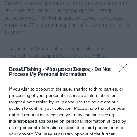
Στο ελληνικό δεξαμενόπλοιο που είχε αναχωρήσει από
τη Σεϊχάν της Τουρκίας με προορισμό το Βιετνάμ,
μεταφέροντας 139.144 μετρικούς τόνους πετρέλαιο,
επέβαιναν 27 άτομα πλήρωμα μεταξύ των οποίων και 13
Έλληνες
Akdeniz’de Yunan tankeri ile Türk balıkçı teknesi
çarpıştı: 5 kişi kayıp
https://t.co/7BMuuY8KQL
pic.twitter.com/7PPvEE41LP
Boat&Fishing - Ψάρεμα και Σκάφος -
Do Not
Process My Personal Information
— ANADOLU AJANSI (@anadoluajansi)
November 11,
2020
If you wish to opt-out of the sale, sharing to third parties, or
Tags
processing of your personal or sensitive information for
targeted advertising by us, please use the below opt-out
section to confirm your selection. Please note that after your
Τούρκοι Ψαράδες
Θαλάσσιο Δυστύχημα
opt-out request is processed you may continue seeing
interest-based ads based on personal information utilized by
Σύγκρουση πλοίων
us or personal information disclosed to third parties prior to
your opt-out. You may separately opt-out of the further