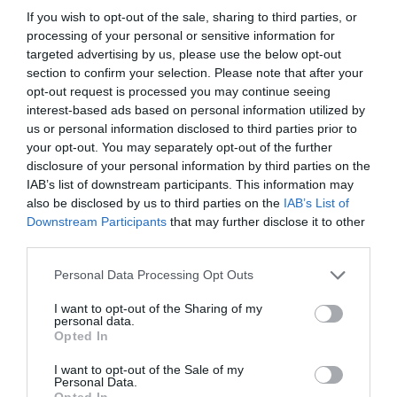
If you wish to opt-out of the sale, sharing to third parties, or
processing of your personal or sensitive information for
targeted advertising by us, please use the below opt-out
5 Δεκεμβρίου, 2021
section to confirm your selection. Please note that after your
opt-out request is processed you may continue seeing
Τραγωδία στη Θεσσαλονίκη: Νεκρός ψαράς
interest-based ads based on personal information utilized by
ύστερα από πτώση στη θάλασσα
us or personal information disclosed to third parties prior to
your opt-out. You may separately opt-out of the further
Ο άτυχος 77χρονος ψάρευε από τη στεριά στη
disclosure of your personal information by third parties on the
Λιμνοθάλασσα Καλοχωρίου η ζωή του έχασε
IAB’s list of downstream participants. This information may
ένας 77χρονος ψαράς σήμερα το μεσημέρι, όταν έπεσε
also be disclosed by us to third parties on the
IAB’s List of
στη θάλασσα, ενώ ψάρευε από τη στεριά στη
Downstream Participants
that may further disclose it to other
Λιμνοθάλασσα Καλοχωρίου.
third parties.
Personal Data Processing Opt Outs
Τον άτυχο ψαρά ανέσυραν ιδιώτες που βρίσκονταν στο
σημείο, ενώ γιατρός του ΕΚΑΒ διαπίστωσε τον θάνατό
I want to opt-out of the Sharing of my
του. Η σορός του μεταφέρθηκε στο Ιπποκράτειο
personal data.
Opted In
Νοσοκομείο της Θεσσαλονίκης και παραγγέλθηκε
νεκροψία- νεκροτομή.
I want to opt-out of the Sale of my
Personal Data.
Opted In