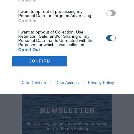
Προανάκριση για το συμβάν διενεργείται από το Κεντρικό
Λιμεναρχείο Θεσσαλονίκης.
I want to opt-out of processing my
Personal Data for Targeted Advertising.
Tags
Opted In
I want to opt-out of Collection, Use,
νεκρός ψαράς
Θαλάσσιο Ατύχημα
Retention, Sale, and/or Sharing of my
Personal Data that Is Unrelated with the
Purposes for which it was collected.
Κεντρικό Λιμεναρχείο Θεσσαλονίκης
Opted Out
Βρέθηκε Ψαράς
CONFIRM
Data Deletion
Data Access
Privacy Policy