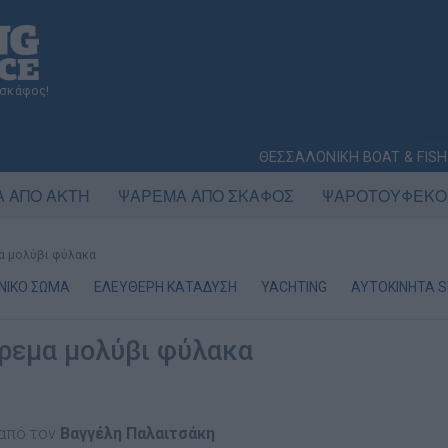
 σκάφος!
ΘΕΣΣΑΛΟΝΙΚΗ BOAT & FISH
 ΑΠΟ ΑΚΤΗ
ΨΑΡΕΜΑ ΑΠΟ ΣΚΑΦΟΣ
ΨΑΡΟΤΟΥΦΕΚΟ
α μολύβι φύλακα
ΝΙΚΟ ΣΩΜΑ
ΕΛΕΥΘΕΡΗ ΚΑΤΑΔΥΣΗ
YACHTING
AYTOKINHTA S
ρεμα μολύβι φύλακα
 από τον
Βαγγέλη Παλαιτσάκη