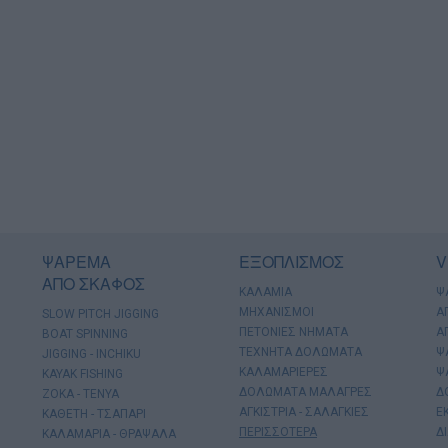
ΨΑΡΕΜΑ
ΕΞΟΠΛΙΣΜΟΣ
V
ΑΠΟ ΣΚΑΦΟΣ
ΚΑΛΑΜΙΑ
Ψ
ΜΗΧΑΝΙΣΜΟΙ
Α
SLOW PITCH JIGGING
ΠΕΤΟΝΙΕΣ ΝΗΜΑΤΑ
Α
BOAT SPINNING
ΤΕΧΝΗΤΑ ΔΟΛΩΜΑΤΑ
Ψ
JIGGING - INCHIKU
ΚΑΛΑΜΑΡΙΕΡΕΣ
Ψ
KAYAK FISHING
ΔΟΛΩΜΑΤΑ ΜΑΛΑΓΡΕΣ
Δ
ΖΟΚΑ - ΤΕΝΥΑ
ΑΓΚΙΣΤΡΙΑ - ΣΑΛΑΓΚΙΕΣ
Ε
ΚΑΘΕΤΗ - ΤΣΑΠΑΡΙ
ΠΕΡΙΣΣΟΤΕΡΑ
Δ
ΚΑΛΑΜΑΡΙΑ - ΘΡΑΨΑΛΑ