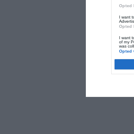
Opted 
I want 
Advertis
Opted 
I want t
of my P
was col
Opted 