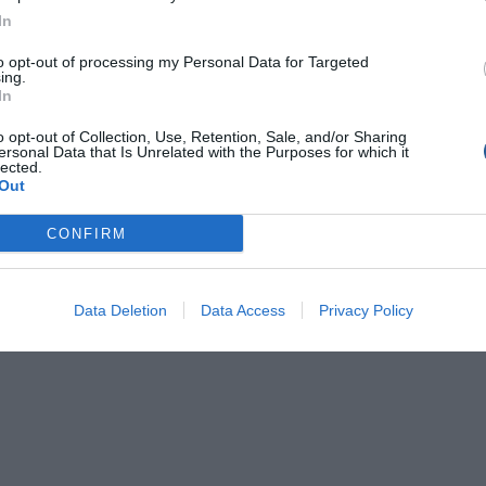
In
to opt-out of processing my Personal Data for Targeted
ing.
In
o opt-out of Collection, Use, Retention, Sale, and/or Sharing
ersonal Data that Is Unrelated with the Purposes for which it
lected.
Out
CONFIRM
Data Deletion
Data Access
Privacy Policy