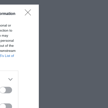
ormation
sonal or
ection to
ou may
 personal
out of the
 downstream
B’s List of