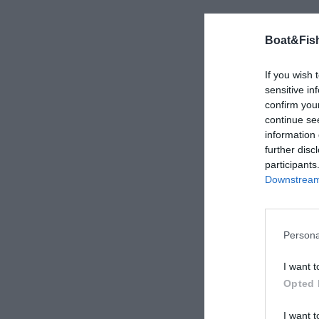
Boat&Fish
If you wish 
sensitive in
confirm you
continue se
information 
further disc
participants
Downstream 
Persona
I want t
Opted 
I want t