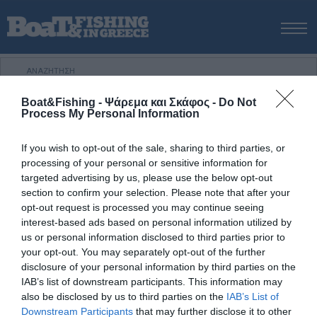
ΑΡΧΙΚΗ
ΝΕΑ
Boat&Fishing - Ψάρεμα και Σκάφος -
Do Not
ΑΡΧΙΚΗ
/
VIDEO
/
Alacati International Fishing Tournament 2015
ΕΚΔΟΣΕΙΣ
Process My Personal Information
ΨΑΡΕΜΑ ΑΠΟ ΑΚΤΗ
ΨΑΡΟΤΟΥΦΕΚΟ
ΑΓΩΝΕΣ ΣΚΑΦΩΝ – JETSKI
ΑΓΩΝΕΣ ΑΛΙΕΙΑΣ
If you wish to opt-out of the sale, sharing to third parties, or
ΨΑΡΕΜΑ ΑΠΟ ΣΚΑΦΟΣ
processing of your personal or sensitive information for
Alacati International Fishing
ΨΑΡΟΤΟΥΦΕΚΟ
targeted advertising by us, please use the below opt-out
Tournament 2015
section to confirm your selection. Please note that after your
ΣΚΑΦΟΣ
opt-out request is processed you may continue seeing
VIDEO
interest-based ads based on personal information utilized by
us or personal information disclosed to third parties prior to
ΕΞΟΠΛΙΣΜΟΣ
your opt-out. You may separately opt-out of the further
ΘΕΣΣΑΛΟΝΙΚΗ BOAT & FISHING SHOW 2025
disclosure of your personal information by third parties on the
IAB’s list of downstream participants. This information may
BOAT & FISHING SHOW 2025
also be disclosed by us to third parties on the
IAB’s List of
Downstream Participants
that may further disclose it to other