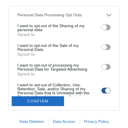
third parties.
Personal Data Processing Opt Outs
I want to opt-out of the Sharing of my
personal data.
Opted In
Βρεθήκαμε στη Χίο προσκεκλημένοι του Μιχάλη Λαβίδα,
ιδιοκτήτη του καταστήματος Fish Bite, για να λάβουμε
I want to opt-out of the Sale of my
Personal Data.
μέρος στο μεγαλύτερο αγώνα big game που
Opted In
διοργανώνεται στην Τουρκία. Ήταν σίγουρα μία πολύ
I want to opt-out of processing my
όμορφη και πρωτόγνωρη εμπειρία. Ευχαριστούμε
Personal Data for Targeted Advertising.
ιδιαίτερα τον Αντώνη, το Μιχάλη, τον Κλεάνθη, τον
Opted In
Ηρακλή και τον Τάσο για τη φιλοξενία, αλλά και την
I want to opt-out of Collection, Use,
πολύτιμη βοήθειά τους για να σας μεταφέρουμε αυτές τις
Retention, Sale, and/or Sharing of my
Personal Data that Is Unrelated with the
εικόνες με τον καλύτερο δυνατό τρόπο. Διαβάστε το
Purposes for which it was collected.
άρθρο στο παρακάτω λινκ:
CONFIRM
Opted Out
http://www.boatfishing.gr/article-post/alacati-international-
fishing-tournament-2015
Data Deletion
Data Access
Privacy Policy