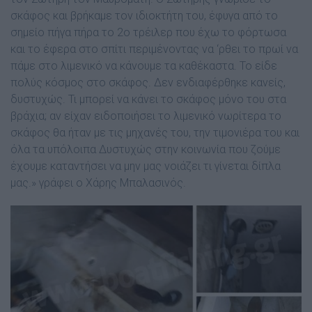
σκάφος και βρήκαμε τον ιδιοκτήτη του, έφυγα από το
σημείο πήγα πήρα το 2ο τρέιλερ που έχω το φόρτωσα
και το έφερα στο σπίτι περιμένοντας να ‘ρθει το πρωί να
πάμε στο λιμενικό να κάνουμε τα καθέκαστα. Το είδε
πολύς κόσμος στο σκάφος. Δεν ενδιαφέρθηκε κανείς,
δυστυχώς. Τι μπορεί να κάνει το σκάφος μόνο του στα
βράχια; αν είχαν ειδοποιήσει το λιμενικό νωρίτερα το
σκάφος θα ήταν με τις μηχανές του, την τιμονιέρα του και
όλα τα υπόλοιπα Δυστυχώς στην κοινωνία που ζούμε
έχουμε καταντήσει να μην μας νοιάζει τι γίνεται δίπλα
μας.» γράφει ο Χάρης Μπαλασινός.