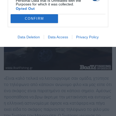
Personal Data that Is Unrelated with the
Purposes for which it was collected.
Opted Out
CONFIRM
Data Deletion
Data Access
Privacy Policy
«Είναι καλό τελικά να λειτουργούμε σαν ομάδα, χτύπησε
το τηλέφωνο από κάποιον ανώνυμο φίλο και μας είπε ότι
ένα σκάφος είναι παρατημένο σε κάποιο σημείο. Αμέσως
προσπάθησα να βρω άκρη με την μετακίνηση και ευτυχώς
η ελληνική αστυνομία με άφησε και κατάφερα και πήγα
εκεί είδα το σκάφος παίρνοντας τηλέφωνο το φίλο μου
τον Σωτήρη τον Μαυρομάτη. Ο Σωτήρης γνώρισε το