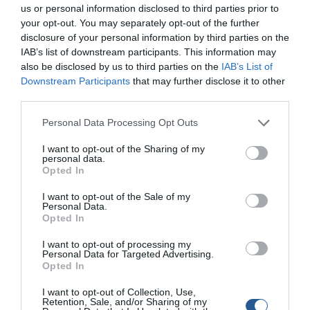
us or personal information disclosed to third parties prior to
your opt-out. You may separately opt-out of the further
disclosure of your personal information by third parties on the
IAB’s list of downstream participants. This information may
also be disclosed by us to third parties on the
IAB’s List of
Downstream Participants
that may further disclose it to other
third parties.
Personal Data Processing Opt Outs
I want to opt-out of the Sharing of my
personal data.
Opted In
Σήμερα, ειδοποίησαν τον διαχειριστή του γκρουπ
I want to opt-out of the Sale of my
Personal Data.
«Ψάρεμα στην Κορινθία» Χάρη Μπαλασινό, ότι ένα
Opted In
φουσκωτό ήταν παρατημένο, πιθανόν κλεμμένο και ίσως
μία κοινοποίηση στο γκρουπ θα βοηθούσε να βρεθεί ο
I want to opt-out of processing my
Personal Data for Targeted Advertising.
ιδιοκτήτης του. Σε επικοινωνία με την Αστυνομία, πήρε
Opted In
ειδική άδεια και πήγε στο σημείο να φωτογραφίσει το
I want to opt-out of Collection, Use,
σκάφος.
Retention, Sale, and/or Sharing of my