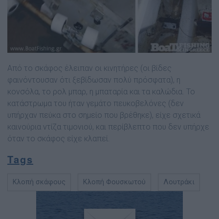
Από το σκάφος έλειπαν οι κινητήρες (οι βίδες
φαινόντουσαν ότι ξεβίδωσαν πολύ πρόσφατα), η
κονσόλα, το ρολ μπαρ, η μπαταρία και τα καλώδια. Το
κατάστρωμα του ήταν γεμάτο πευκοβελόνες (δεν
υπήρχαν πεύκα στο σημείο που βρέθηκε), είχε σχετικά
καινούρια ντίζα τιμονιού, και περίβλεπτο που δεν υπήρχε
όταν το σκάφος είχε κλαπεί.
Tags
Κλοπή σκάφους
Κλοπή Φουσκωτού
Λουτράκι