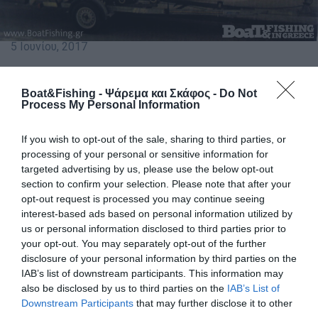
5 Ιουνίου, 2017
Βρέθηκε η βάρκα που εκλάπη στη Σαλαμίνα
Boat&Fishing - Ψάρεμα και Σκάφος -
Do Not
Το μήνυμα του κ. Νέστορα ήταν ενθαρρυντικό, η βάρκα
Process My Personal Information
που κλάπηκε στις 30/5 από το λιμάνι της Σαλαμίνας, και
συγκεκριμένα στα Περιστέρια βρέθηκε! Παρακάτω
If you wish to opt-out of the sale, sharing to third parties, or
ακολουθεί το μήνυμα που λάβαμε:
processing of your personal or sensitive information for
targeted advertising by us, please use the below opt-out
section to confirm your selection. Please note that after your
παιδιά…… χίλια ευχαριστώ για την βοήθεια που μου
opt-out request is processed you may continue seeing
προσφέρατε, ώστε τελικά να βρεθεί η βάρκα που
interest-based ads based on personal information utilized by
μου είχαν κλέψει τα ξημερώματα της 30/5/2017.
us or personal information disclosed to third parties prior to
βρέθηκε λοιπόν, στην Κυνοσούρα δίπλα στο
your opt-out. You may separately opt-out of the further
Ναυπηγείο Διαμαντή. Έλειπαν φυσικά οι 2 μηχανές
disclosure of your personal information by third parties on the
IAB’s list of downstream participants. This information may
HONDA to rol bar και το χειριστήριο.
also be disclosed by us to third parties on the
IAB’s List of
Downstream Participants
that may further disclose it to other
Η συγκεκριμένη ανακοίνωση διαβάστηκε από χιλιάδες