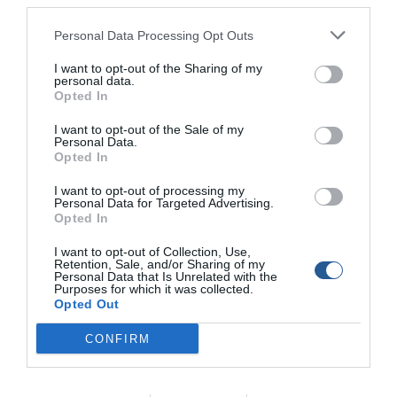
third parties.
αναγνώστες του site αποτέλεσμα της κινητοποίησης
όλων εσάς που το μοιραστήκατε στο προφίλ σας.
Personal Data Processing Opt Outs
Για την ιστορία Ο κ. Νέστορας ξύπνησε το πρωί στις 5:00
I want to opt-out of the Sharing of my
personal data.
στις 30/5/2017 για να πάει με την βάρκα του Α. Ελλάς για
Opted In
ψάρεμα. Όταν έφτασε στο λιμάνι στη Σαλαμίνα, και
I want to opt-out of the Sale of my
συγκεκριμένα στα Περιστέρια έμεινε άναυδος. Η βάρκα
Personal Data.
είχε κάνει «φτερά». Ξεκίνησε να την αναζητεί τριγύρω
Opted In
μήπως κάποιος την είχε λύσει αλλά μάταια. Η αναζήτηση
I want to opt-out of processing my
συνεχίστηκε τόσο με σκάφος όσο με το αυτοκίνητο γύρω
Personal Data for Targeted Advertising.
από την Σαλαμίνα. Φαίνεται πως οι δύο εξωλέμβιες
Opted In
μηχανές HONDA (τετράχρονες 40 και 5 ίππων) μαζί με την
I want to opt-out of Collection, Use,
βάρκα αποτέλεσαν την λεία θρασύτατων ληστών.
Retention, Sale, and/or Sharing of my
Personal Data that Is Unrelated with the
Purposes for which it was collected.
Όπως φαίνεται οι κλέφτες ήθελαν τα πράγματα που θα
Opted Out
μπορούσαν εύκολα να αφαιρέσουν και να πουλήσουν στο
CONFIRM
κύκλωμα κλεμμένων κινητήρων που έχει πάρει μεγάλες
διαστάσεις. Αν πέσει στην αντίληψή σας κάποιος από
τους δύο κινητήρες, παρακαλούμε να επικοινωνήσετε με