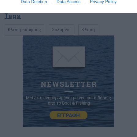
Data Deletion
Data Access
Privacy Policy
τις τοπικές αρχές.
Tags
Κλοπή σκάφους
Σαλαμίνα
Κλοπή