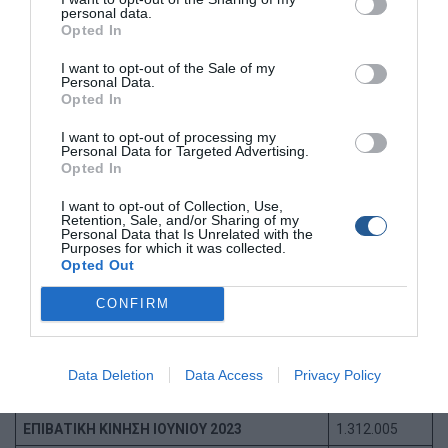
personal data.
Opted In
I want to opt-out of the Sale of my
Personal Data.
Αξίζει να σημειωθεί, ότι το δίμηνο Ιουλίου – Αυγούστου
Opted In
καταγράφεται σημαντική αύξηση και στον αριθμό των
I want to opt-out of processing my
δρομολογίων (10.222, +4,4%), των ΙΧ (706.771, +5,24%),
Personal Data for Targeted Advertising.
των φορτηγών (92.035, +4,51%) και των δικύκλων
Opted In
(114.797, +4,86%) και στα τρία λιμάνια Πειραιά, Ραφήνας
I want to opt-out of Collection, Use,
και Λαυρίου.
Retention, Sale, and/or Sharing of my
Personal Data that Is Unrelated with the
Purposes for which it was collected.
Δείτε τους πίνακες
Opted Out
CONFIRM
ΕΠΙΒΑΤΙΚΗ ΚΙΝΗΣΗ ΘΕΡΟΥΣ 2023
5.613.856
ΕΠΙΒΑΤΙΚΗ ΚΙΝΗΣΗ ΘΕΡΟΥΣ 2022
5.169.646
Data Deletion
Data Access
Privacy Policy
ΠΟΣΟΣΤΙΑΙΑ ΜΕΤΑΒΟΛΗ %
8,59%
ΕΠΙΒΑΤΙΚΗ ΚΙΝΗΣΗ ΙΟΥΝΙΟΥ 2023
1.312.005