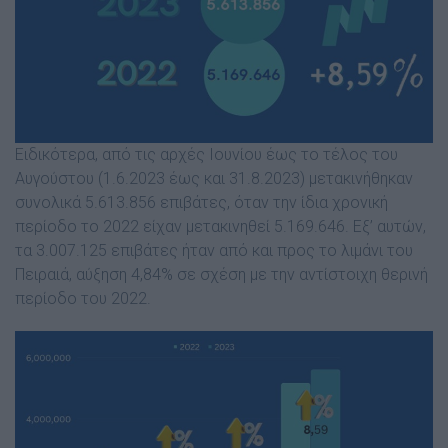
Ειδικότερα, από τις αρχές Ιουνίου έως το τέλος του
Αυγούστου (1.6.2023 έως και 31.8.2023) μετακινήθηκαν
συνολικά 5.613.856 επιβάτες, όταν την ίδια χρονική
περίοδο το 2022 είχαν μετακινηθεί 5.169.646. Εξ’ αυτών,
τα 3.007.125 επιβάτες ήταν από και προς το λιμάνι του
Πειραιά, αύξηση 4,84% σε σχέση με την αντίστοιχη θερινή
περίοδο του 2022.