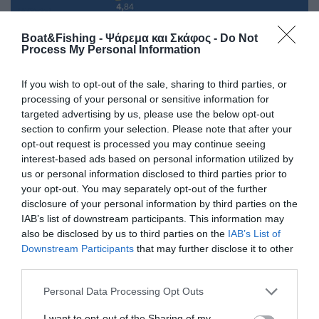
Boat&Fishing - Ψάρεμα και Σκάφος -
Do Not
Process My Personal Information
If you wish to opt-out of the sale, sharing to third parties, or
processing of your personal or sensitive information for
targeted advertising by us, please use the below opt-out
section to confirm your selection. Please note that after your
Αναλυτικότερα, τον Ιούλιο και τον Αύγουστο
opt-out request is processed you may continue seeing
μετακινήθηκαν 4,3 εκατ. επιβάτες (αύξηση 6,08%) σε
interest-based ads based on personal information utilized by
σύγκριση με πέρυσι, ενώ τον Ιούνιο 1.3 εκατ. επιβάτες
us or personal information disclosed to third parties prior to
(αύξηση 17,74%) σε σύγκριση με το 2022.
your opt-out. You may separately opt-out of the further
disclosure of your personal information by third parties on the
IAB’s list of downstream participants. This information may
also be disclosed by us to third parties on the
IAB’s List of
Downstream Participants
that may further disclose it to other
third parties.
Personal Data Processing Opt Outs
I want to opt-out of the Sharing of my