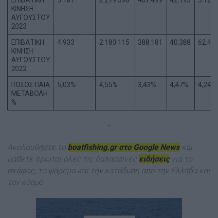
ΕΠΙΒΑΤΙΚΗ
5.181
2.279.390
401.499
42.193
5.125
ΚΙΝΗΣΗ
ΑΥΓΟΥΣΤΟΥ
2023
ΕΠΙΒΑΤΙΚΗ
4.933
2.180.115
388.181
40.388
62.47
ΚΙΝΗΣΗ
ΑΥΓΟΥΣΤΟΥ
2022
ΠΟΣΟΣΤΙΑΙΑ
5,03%
4,55%
3,43%
4,47%
4,24%
ΜΕΤΑΒΟΛΗ
%
–
Ακολουθήστε το
boatfishing.gr στο Google News
και
μάθετε πρώτοι όλες τις θαλασσινές
ειδήσεις
για το
σκάφος, το ψάρεμα και την κατάδυση από την Ελλάδα και
τον κόσμ
ο