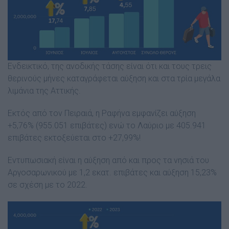
Ενδεικτικό, της ανοδικής τάσης είναι ότι και τους τρεις
θερινούς μήνες καταγράφεται αύξηση και στα τρία μεγάλα
λιμάνια της Αττικής.
Εκτός από τον Πειραιά, η Ραφήνα εμφανίζει αύξηση
+5,76% (955.051 επιβάτες) ενώ το Λαύριο με 405.941
επιβάτες εκτοξεύεται στο +27,99%!
Εντυπωσιακή είναι η αύξηση από και προς τα νησιά του
Αργοσαρωνικού με 1,2 εκατ. επιβάτες και αύξηση 15,23%
σε σχέση με το 2022.