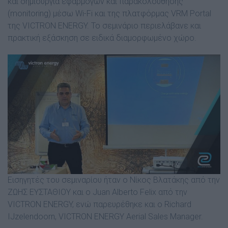
και δημιουργία εφαρμογών και παρακολούθησης
(monitoring) μέσω Wi-Fi και της πλατφόρμας VRM Portal
της VICTRON ENERGY. Το σεμινάριο περιελάβανε και
πρακτική εξάσκηση σε ειδικά διαμορφωμένο χώρο.
Εισηγητές του σεμιναρίου ήταν ο Νίκος Βλατάκης από την
ΖΩΗΣ ΕΥΣΤΑΘΙΟΥ και ο Juan Alberto Felix από την
VICTRON ENERGY, ενώ παρευρέθηκε και ο Richard
IJzelendoorn, VICTRON ENERGY Aerial Sales Manager.