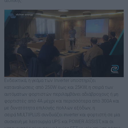
αιολικής.
Ενδεικτικά, η γκάμα των Inverter υποστηρίζει
καταναλώσεις από 250W έως και 25KW, η σειρά των
αυτόματων φορτιστών περιλαμβάνει αδιάβροχους ή μη
φορτιστές από 4A μέχρι και περισσότερα από 300Α και
με δυνατότητα επιλογής πολλών εξόδων, η
σειρά MULTIPLUS συνδυάζει inverter και φορτιστή σε μία
συσκευή με λειτουργία UPS και POWER ASSIST, και οι