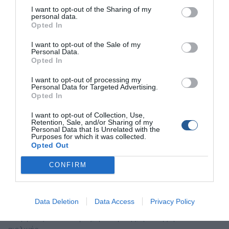
I want to opt-out of the Sharing of my
personal data.
Opted In
I want to opt-out of the Sale of my
Personal Data.
Opted In
I want to opt-out of processing my
Personal Data for Targeted Advertising.
Opted In
Στα προϊόντα της VICTRON ENERGY συμπεριλαμβάνονται
I want to opt-out of Collection, Use,
inverters καθαρού ημιτόνου, inverter/φορτιστές, αυτόματοι
Retention, Sale, and/or Sharing of my
Personal Data that Is Unrelated with the
φορτιστές μπαταριών πολλαπλών σταδίων,
Purposes for which it was collected.
μετασχηματιστές DC/DC, διακόπτες, συστήματα
Opted Out
παρακολούθησης μπαταριών, μπαταρίες βαθιάς
CONFIRM
εκφόρτισης GEL AGM και Li-ion, κατανεμητές πολλαπλών
εξόδων, φωτοβολταϊκά πάνελ και ρυθμιστές MPPT με
τεχνολογία Bluetooth, και πολλά ακόμη προϊόντα που
Data Deletion
Data Access
Privacy Policy
εξασφαλίζουν την τέλεια διαχείριση όλων των μορφών
ενέργειας στο σκάφος, ηλεκτρικής, ηλιακής ή και