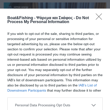
Boat&Fishing - Ψάρεμα και Σκάφος -
Do Not
Process My Personal Information
If you wish to opt-out of the sale, sharing to third parties, or
processing of your personal or sensitive information for
targeted advertising by us, please use the below opt-out
section to confirm your selection. Please note that after your
opt-out request is processed you may continue seeing
interest-based ads based on personal information utilized by
us or personal information disclosed to third parties prior to
Η VICTRON ENERGY απολαμβάνει μια ισχυρή, απαράμιλλη
your opt-out. You may separately opt-out of the further
disclosure of your personal information by third parties on the
φήμη για τις τεχνικές της καινοτομίες, την αξιοπιστία και
IAB’s list of downstream participants. This information may
την ποιότητα κατασκευής. Τα προϊόντα της θεωρούνται
also be disclosed by us to third parties on the
IAB’s List of
ευρέως ως η επαγγελματική επιλογή για ανεξάρτητη
Downstream Participants
that may further disclose it to other
παροχή και διαχείριση ηλεκτρικής ενέργειας.
third parties.
Personal Data Processing Opt Outs