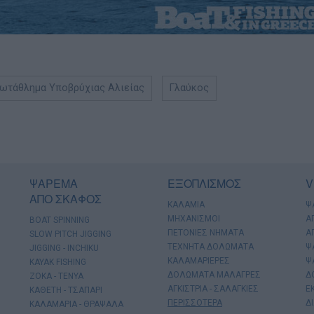
ωτάθλημα Υποβρύχιας Αλιείας
Γλαύκος
ΨΑΡΕΜΑ
ΕΞΟΠΛΙΣΜΟΣ
V
ΑΠΟ ΣΚΑΦΟΣ
ΚΑΛΑΜΙΑ
Ψ
ΜΗΧΑΝΙΣΜΟΙ
Α
BOAT SPINNING
ΠΕΤΟΝΙΕΣ ΝΗΜΑΤΑ
Α
SLOW PITCH JIGGING
ΤΕΧΝΗΤΑ ΔΟΛΩΜΑΤΑ
Ψ
JIGGING - INCHIKU
ΚΑΛΑΜΑΡΙΕΡΕΣ
Ψ
KAYAK FISHING
ΔΟΛΩΜΑΤΑ ΜΑΛΑΓΡΕΣ
Δ
ΖΟΚΑ - ΤΕΝΥΑ
ΑΓΚΙΣΤΡΙΑ - ΣΑΛΑΓΚΙΕΣ
Ε
ΚΑΘΕΤΗ - ΤΣΑΠΑΡΙ
ΠΕΡΙΣΣΟΤΕΡΑ
Δ
ΚΑΛΑΜΑΡΙΑ - ΘΡΑΨΑΛΑ