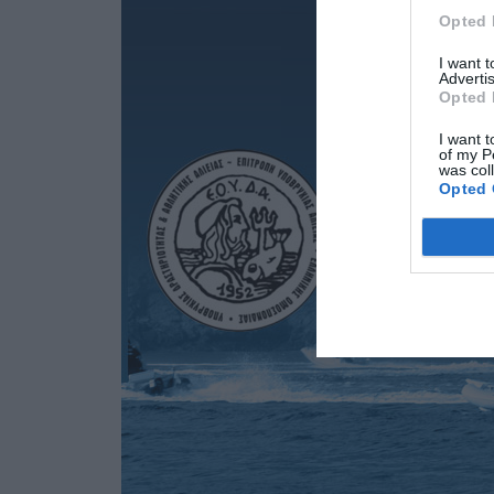
Opted 
I want 
Advertis
Opted 
I want t
of my P
was col
Opted 