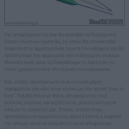
Την απορρόφηση του σοκ θα αναλάβει να διαχειριστεί
κάποιο ελαστικό σωληνάκι, το οποίο θα τοποθετηθεί
ανάµεσα στην αρµατωσιά και τη µύτη του καλαµιού, και θα
προστατέψει την αρµατωσιά από ενδεχόµενο σπάσιµο.
Μια καλή λύση, είναι να δοκιµάσουµε το λαστιχάκι το
οποίο χρησιµοποιείτε στη τεχνική του roubasienne.
Κάτι επίσης αξιοσηµείωτο είναι η ένωση µάνας-
παράµαλλου, και καλό είναι να γίνει µε τον τρόπο “loop to
loop”, δηλαδή θηλιά µε θηλιά, αποφεύγοντας τους
πολλούς κόµπους και κερδίζοντας µέγιστη αντοχή σε
κιλά για τις µισινέζες µας. Επίσης, επειδή όπως
προανέφερα τα εργαλεία είναι αρκετά λεπτά, η συµβολή
της απόχης κρίνεται απαραίτητη για να αποφύγουµε