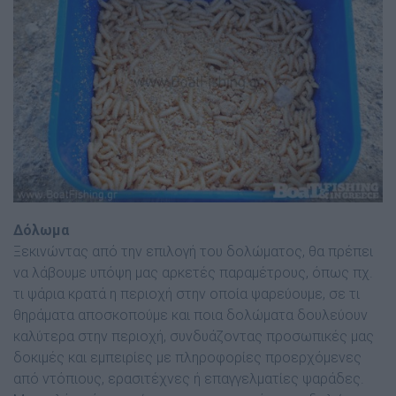
∆όλωµα
Ξεκινώντας από την επιλογή του δολώµατος, θα πρέπει
να λάβουµε υπόψη µας αρκετές παραµέτρους, όπως πχ.
τι ψάρια κρατά η περιοχή στην οποία ψαρεύουµε, σε τι
θηράµατα αποσκοπούµε και ποια δολώµατα δουλεύουν
καλύτερα στην περιοχή, συνδυάζοντας προσωπικές µας
δοκιµές και εµπειρίες µε πληροφορίες προερχόµενες
από ντόπιους, ερασιτέχνες ή επαγγελµατίες ψαράδες.