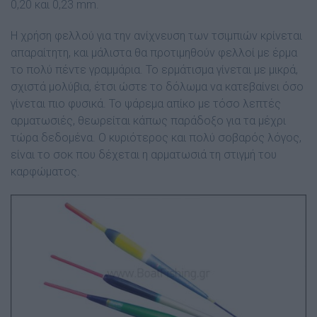
0,20 και 0,23 mm.
Η χρήση φελλού για την ανίχνευση των τσιµπιών κρίνεται
απαραίτητη, και µάλιστα θα προτιµηθούν φελλοί µε έρµα
το πολύ πέντε γραµµάρια. Το ερµάτισµα γίνεται µε µικρά,
σχιστά µολύβια, έτσι ώστε το δόλωµα να κατεβαίνει όσο
γίνεται πιο φυσικά. Το ψάρεµα απίκο µε τόσο λεπτές
αρµατωσιές, θεωρείται κάπως παράδοξο για τα µέχρι
τώρα δεδοµένα. Ο κυριότερος και πολύ σοβαρός λόγος,
είναι το σοκ που δέχεται η αρµατωσιά τη στιγµή του
καρφώµατος.