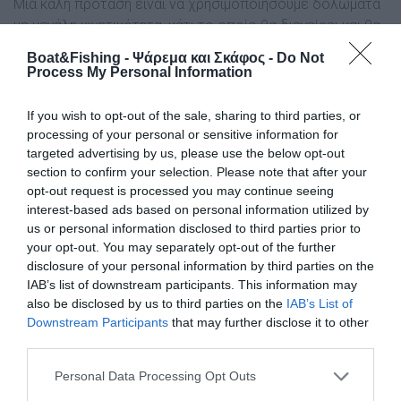
Μια καλή πρόταση είναι να χρησιµοποιήσουµε δολώµατα
µε µεγάλη κινητικότητα, κάτι το οποίο θα διεγείρει και θα
ξεγελάσει εύκολα τα ψάρια. Τέτοια δολώµατα είναι
Boat&Fishing - Ψάρεμα και Σκάφος -
Do Not
σίγουρα ο ακροβάτης και τα µπικατίνι.
Process My Personal Information
Και τα δύο αυτά δολώµατα είναι αρεστά σε όλα τα είδη
If you wish to opt-out of the sale, sharing to third parties, or
ψαριών της παράκτιας ζώνης και µας απαλλάσσουν από
processing of your personal or sensitive information for
τον πονοκέφαλο της εύρεσης καταλληλότερου
targeted advertising by us, please use the below opt-out
δολώµατος, ειδικά όταν δεν γνωρίζουµε καλά τι ψάρια
section to confirm your selection. Please note that after your
opt-out request is processed you may continue seeing
κυκλοφορούν στην ψαρεύτρα µας. Η βελόνα δόλωσης θα
interest-based ads based on personal information utilized by
µας βοηθήσει αρκετά αν πρόκειται να χρησιµοποιήσουµε
us or personal information disclosed to third parties prior to
ακροβάτη, και η παρουσία ενός ολόκληρου σκουληκιού θα
your opt-out. You may separately opt-out of the further
τραβήξει σίγουρα την προσοχή των µεγαλύτερων
disclosure of your personal information by third parties on the
θηραµάτων. Τα µπικατίνι από την άλλη µπορούν να µπουν
IAB’s list of downstream participants. This information may
στη µαλάγρα µας, και εκτός από την έµφυτη κινητικότητά
also be disclosed by us to third parties on the
IAB’s List of
τους, να προσφερθούν στα ψάρια µε ένα επιπλέον ατού,
Downstream Participants
that may further disclose it to other
third parties.
µια επίκτητη πινελιά γεύσης από τα περιεχόµενα υλικά
της (τυρί, σκόρδο, σαρδέλα κλπ).
Personal Data Processing Opt Outs