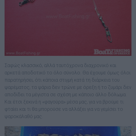
Σαφώς κλασσικό, αλλά ταυτόχρονα διαχρονικό και
αρκετά αποδοτικό το όλο σύνολο. Θα έχουµε όµως όλοι
παρατηρήσει, ότι κάποια στιγµή κατά τη διάρκεια του
ψαρέµατος, τα ψάρια δεν τρώνε µε όρεξη ή το ζυµάρι δεν
αποδίδει τα µέγιστα σε σχέση µε κάποιο άλλο δόλωµα.
Και έτσι ξεκινά η «φαγούρα» µέσα µας, για να βρούµε τι
φταίει και τι θα µπορούσε να αλλάξει για να γεµίσει το
ψαροκάλαθό µας.