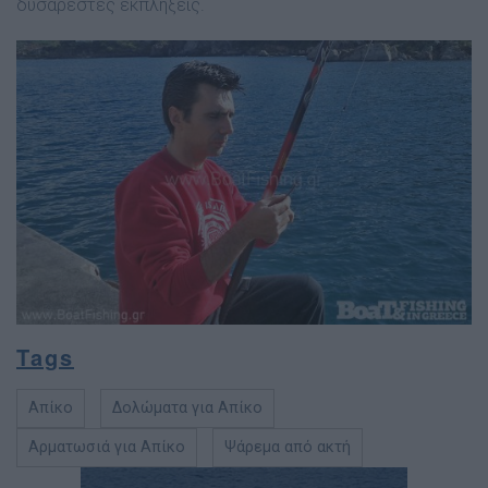
δυσάρεστες εκπλήξεις.
Tags
Απίκο
Δολώματα για Απίκο
Αρματωσιά για Απίκο
Ψάρεμα από ακτή