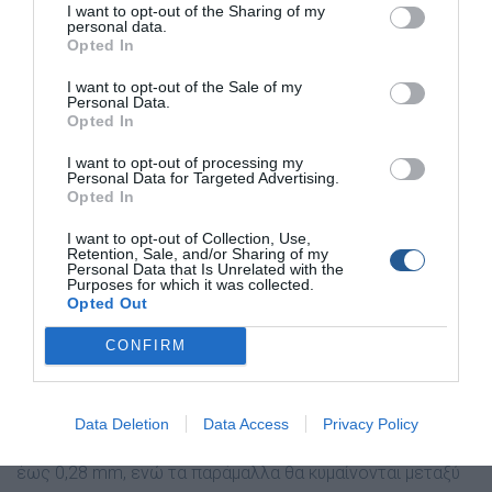
I want to opt-out of the Sharing of my
personal data.
Opted In
I want to opt-out of the Sale of my
Personal Data.
Opted In
I want to opt-out of processing my
Personal Data for Targeted Advertising.
Opted In
I want to opt-out of Collection, Use,
Retention, Sale, and/or Sharing of my
Personal Data that Is Unrelated with the
Purposes for which it was collected.
Opted Out
Αρµατωσιά
Η αρµατωσιά που θα πλαισιώσει το καλάµι µας πρέπει να
CONFIRM
είναι αρκετά λεπτή και συνάµα διακριτική. Έτσι, θα γίνει
ένα κατά κάποιο τρόπο «πάντρεµα» µε τις match
τεχνικές, αφού οι πετονιές που θα χρησιµοποιήσουµε για
Data Deletion
Data Access
Privacy Policy
µάνα της αρµατωσιάς θα είναι διαµέτρου από 0,25 mm
έως 0,28 mm, ενώ τα παράµαλλα θα κυµαίνονται µεταξύ