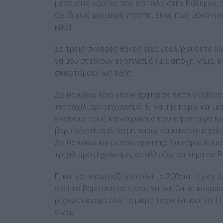
µέσα στις κούτες που έστειλα στην Κάλυµνο, τ
όχι δίχως µια µικρή ντροπή, είναι πως µόνο η 
κιλά!
Σε τρεις σκληρές θήκες είχα ζουλήξει ούτε λί
να µου στείλουν εξοπλισµό (µια απόχη, νήµα, 
σκεφτόµουν ως εξής.
Δε θα κάνω λίγο shore jigging σε τέτοιο βάθος
τετραχίλιαρο µηχανισµό. Ε, να µην πάρω και 
εκείνους τους καινούργιους που πήρα τώρα κ
βαρύ εξοπλισµό, να µη πάρω και κανένα µεγάλο p
∆ε θα κάνω και µεσαίο spinning; Να πάρω λοιπό
τριχίλιαρο µηχανισµό, να αλλάξω και νήµα σε P
Ε, και να πάρω µαζί µου όλα τα 200ρια τεχνητά,
εκεί το βαρύ µου σετ, όσο να ‘ναι θα µε κουρά
ρίχνω όµορφα όλα τα µικρά τεχνητά µου, τα 110
είναι;