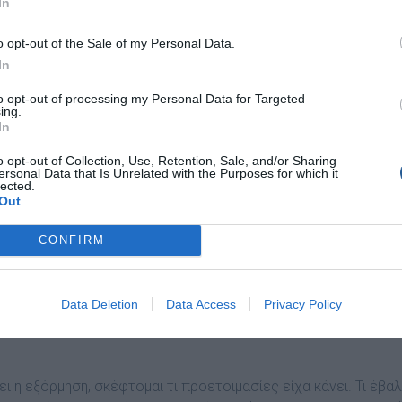
In
o opt-out of the Sale of my Personal Data.
In
to opt-out of processing my Personal Data for Targeted
ing.
In
o opt-out of Collection, Use, Retention, Sale, and/or Sharing
ersonal Data that Is Unrelated with the Purposes for which it
lected.
Out
CONFIRM
Data Deletion
Data Access
Privacy Policy
ι η εξόρµηση, σκέφτοµαι τι προετοιµασίες είχα κάνει. Τι έβα