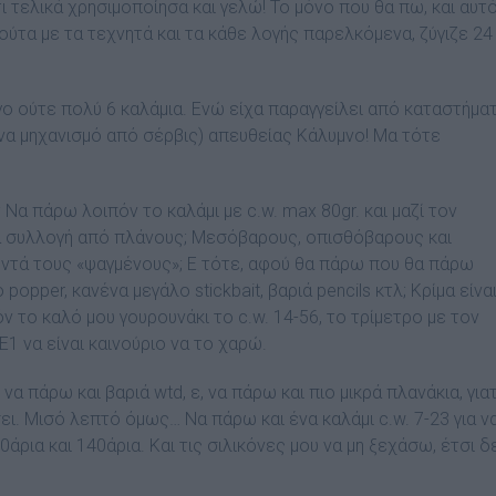
ι τελικά χρησιµοποίησα και γελώ! Το µόνο που θα πω, και αυτ
κούτα µε τα τεχνητά και τα κάθε λογής παρελκόµενα, ζύγιζε 24
γο ούτε πολύ 6 καλάµια. Ενώ είχα παραγγείλει από καταστήµα
ένα µηχανισµό από σέρβις) απευθείας Κάλυµνο! Μα τότε
; Να πάρω λοιπόν το καλάµι µε c.w. max 80gr. και µαζί τον
µια συλλογή από πλάνους; Μεσόβαρους, οπισθόβαρους και
οντά τους «ψαγµένους»; Ε τότε, αφού θα πάρω που θα πάρω
opper, κανένα µεγάλο stickbait, βαριά pencils κτλ; Κρίµα είναι
ν το καλό µου γουρουνάκι το c.w. 14-56, το τρίµετρο µε τον
E1 να είναι καινούριο να το χαρώ.
 να πάρω και βαριά wtd, ε, να πάρω και πιο µικρά πλανάκια, γιατ
σει. Μισό λεπτό όµως… Να πάρω και ένα καλάµι c.w. 7-23 για ν
άρια και 140άρια. Και τις σιλικόνες µου να µη ξεχάσω, έτσι δ