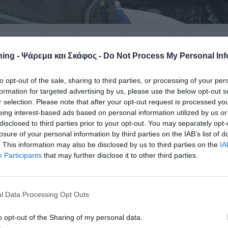
ίζω να µπορέσω ποτέ να τη χορτάσω. Ζω σε ένα άλλο νησί, τ
 ψάρεµα και εκεί. Η Κάλυµνος µου λείπει τροµερά! Τα νερά της
ing - Ψάρεμα και Σκάφος -
Do Not Process My Personal Inf
αι ηρεµίες εκεί, κόλποι αβαθείς και αµµουδιές µεγάλες.
to opt-out of the sale, sharing to third parties, or processing of your per
τοµα βράχια και δεκάδες µέτρα ακριβώς κάτω από τα πόδια
formation for targeted advertising by us, please use the below opt-out s
µέσα µαύρα. Άγριος τόπος, άλλος τόπος. Ο τόπος µου.
r selection. Please note that after your opt-out request is processed y
ες και βρίσκονται σε άλλο πλανήτη το ένα, σε άλλο το άλλο…
eing interest-based ads based on personal information utilized by us or
 όταν πλησίαζαν οι µέρες. Στην Κάλυµνο πηγαίνω µια, το πολ
disclosed to third parties prior to your opt-out. You may separately opt-
losure of your personal information by third parties on the IAB’s list of
 µου είναι συνυφασµένα µε υποχρεώσεις. Ήταν η πρώτη φορά
. This information may also be disclosed by us to third parties on the
IA
κλειστικά για ψάρεµα!
Participants
that may further disclose it to other third parties.
l Data Processing Opt Outs
o opt-out of the Sharing of my personal data.