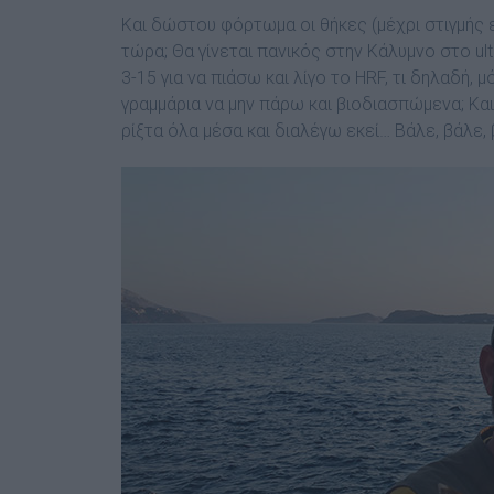
Και δώστου φόρτωµα οι θήκες (µέχρι στιγµής ε
τώρα; Θα γίνεται πανικός στην Κάλυµνο στο ultr
3-15 για να πιάσω και λίγο το HRF, τι δηλαδή,
γραµµάρια να µην πάρω και βιοδιασπώµενα; Και
ρίξτα όλα µέσα και διαλέγω εκεί… Βάλε, βάλε,