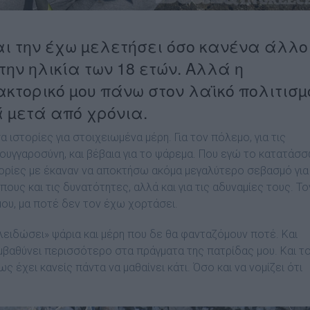
αι την έχω µελετήσει όσο κανένα άλλο
την ηλικία των 18 ετών. Αλλά η
κτορικό µου πάνω στον λαϊκό πολιτισµ
ά µετά από χρόνια.
 ιστορίες για στοιχειωµένα µέρη. Για τον πόλεµο, για τις
σφουγγαροσύνη, και βέβαια για το ψάρεµα. Που εγώ το κατατάσ
τορίες µε έκαναν να αποκτήσω ακόµα µεγαλύτερο σεβασµό για
πους και τις δυνατότητες, αλλά και για τις αδυναµίες τους. Το
ου, µα ποτέ δεν τον έχω χορτάσει.
κλειδώσει» ψάρια και µέρη που δε θα φανταζόµουν ποτέ. Και
µβαθύνει περισσότερο στα πράγµατα της πατρίδας µου. Και τ
 έχει κανείς πάντα να µαθαίνει κάτι. Όσο και να νοµίζει ότι