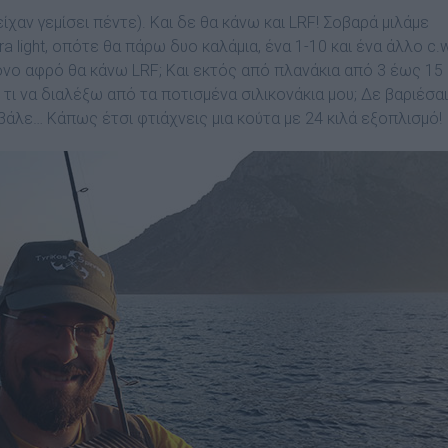
ίχαν γεµίσει πέντε). Και δε θα κάνω και LRF! Σοβαρά µιλάµε
a light, οπότε θα πάρω δυο καλάµια, ένα 1-10 και ένα άλλο c.w
 µόνο αφρό θα κάνω LRF; Και εκτός από πλανάκια από 3 έως 15
 τι να διαλέξω από τα ποτισµένα σιλικονάκια µου; ∆ε βαριέσαι
 βάλε… Κάπως έτσι φτιάχνεις µια κούτα µε 24 κιλά εξοπλισµό!