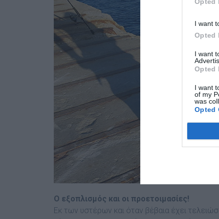
Opted 
I want t
Opted 
I want 
Advertis
Opted 
I want t
of my P
was col
Opted 
Ο εξοπλισµός και οι προετοιµασίες!
Εκ των υστέρων και όταν βέβαια έχει τελειώσε