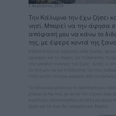
2 Αυγούστου, 2019
Την Κάλυµνο την έχω ζήσει κ
νησί. Μπορεί να την άφησα σ
απόφασή µου να κάνω το διδα
της, µε έφερε κοντά της ξαν
Κάθισα δίπλα σε αφηγητές κάθε ηλικίας, άκουσα
οµορφιές και τις πίκρες, για τη θάλασσα, τη 
στις µεγάλες ευλογίες της ζωής.
Αυτές οι ισ
το νησί µου και για τη θάλασσα. Για τους ανθρώ
τόπο αυτόν τον έχω ψαρέψει από τα παιδικά µ
Τα τελευταία χρόνια µε το spinning έχουν «ξε
µπορώ να πω πως µε αυτήν την τεχνική έχω ε
κυριότερο, αποκαλύφθηκε για άλλη µια φορά πως
ξέρει και ότι έχει δει πράγµατα και θάµατα.