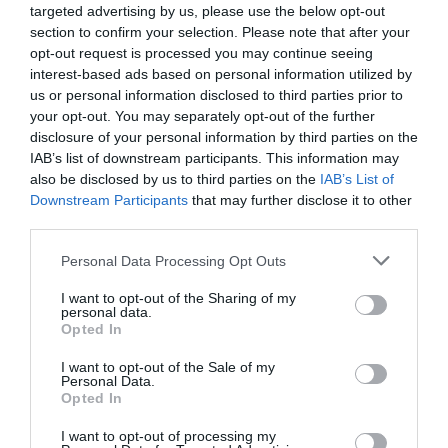
Ψάρεμα spinning: Λαβράκι
targeted advertising by us, please use the below opt-out
τέρας με τεχνική Heavy
section to confirm your selection. Please note that after your
Rock Fishing (HRF)
opt-out request is processed you may continue seeing
interest-based ads based on personal information utilized by
us or personal information disclosed to third parties prior to
Spinning: Ψάρεμα με
τεχνητά για να βγει το
your opt-out. You may separately opt-out of the further
μεγάλο!
disclosure of your personal information by third parties on the
IAB’s list of downstream participants. This information may
also be disclosed by us to third parties on the
IAB’s List of
Ψάρεμα με spinning:
Downstream Participants
that may further disclose it to other
Ψαρότοποι και η θεωρία
third parties.
«Δεν έχει ψάρια εδώ»
Personal Data Processing Opt Outs
Light rock fishing: Οι ιδανικές
I want to opt-out of the Sharing of my
ώρες και εποχές του LRF
personal data.
Opted In
I want to opt-out of the Sale of my
Personal Data.
Spinning: Ο ακριβός
Opted In
εξοπλισμός στο ψάρεμα με
τεχνητά δολώματα
I want to opt-out of processing my