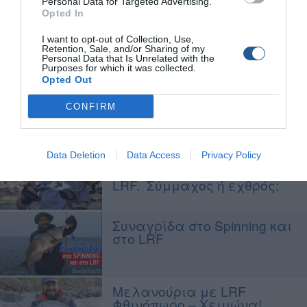
Personal Data for Targeted Advertising.
Opted In
Άποψη: Εξομολογήσεις ενός
αρθρογράφου αλιείας
I want to opt-out of Collection, Use,
Retention, Sale, and/or Sharing of my
Personal Data that Is Unrelated with the
Purposes for which it was collected.
Opted Out
Light rock fishing: Tα
μεγαλύτερα τρόπαια του
CONFIRM
LRF!
Data Deletion
Data Access
Privacy Policy
Light Rock Fishing: Πετρώδης
μορφολογία βυθού στο
LRF. Σύμμαχος ή εχθρός;
Συναγρίδα στο Spinning και
στο LRF
Μελανούρια με LRF
Φθινόπωρο – Χειμώνα!