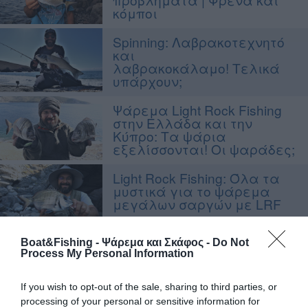
κόμποι
Spinning: Λαβρακοτεχνητό
και
λαβρακοκάλαμο! Τελικά
υπάρχουν;
Ψάρεμα Light Rock Fishing
στην Ελλάδα και την
Κύπρο: Τα ψάρια
εξελίσσονται! Οι ψαράδες;
Light Rock Fishing: Όλα τα
μυστικά για το ψάρεμα
μεγάλων σαργών με LRF
Ψάρεμα Light Rock Fishing
Boat&Fishing - Ψάρεμα και Σκάφος -
Do Not
με τεχνητά επιφανείας:
Process My Personal Information
Εξοπλισμός και
Ανανακτήσεις
If you wish to opt-out of the sale, sharing to third parties, or
processing of your personal or sensitive information for