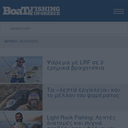
ΑΡΧΙΚΗ
ΝΕΑ
ΑΡΧΙΚΗ
/
BLOGGERS
ΕΚΔΟΣΕΙΣ
ΨΑΡΕΜΑ ΑΠΟ ΑΚΤΗ
Ψάρεμα με LRF σε 3
ΨΑΡΕΜΑ ΑΠΟ ΣΚΑΦΟΣ
ερημικά βραχοτόπια
ΨΑΡΟΤΟΥΦΕΚΟ
ΣΚΑΦΟΣ
Τα «λεπτά εργαλεία» και
VIDEO
τo μέλλον του ψαρέματος
ΕΞΟΠΛΙΣΜΟΣ
ΘΕΣΣΑΛΟΝΙΚΗ BOAT & FISHING SHOW 2025
BOAT & FISHING SHOW 2025
Light Rock Fishing: Λεπτές
διατομές και συχνά
προβλήματα | Φρένα και