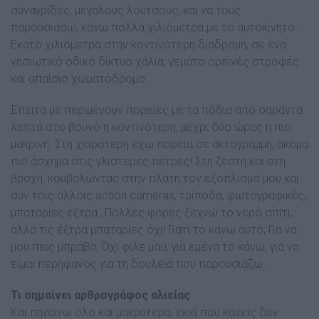
συναγρίδες, µεγάλους λούτσους, και να τους
παρουσιάσω, κάνω πολλά χιλιόµετρα µε το αυτοκίνητο.
Εκατό χιλιόµετρα στην κοντινότερη διαδροµή, σε ένα
νησιωτικό οδικό δίκτυο χάλια, γεµάτο ορεινές στροφές
και απαίσιο χωµατόδροµο.
Έπειτα µε περιµένουν πορείες µε τα πόδια από σαράντα
λεπτά στο βουνό η κοντινότερη, µέχρι δύο ώρες η πιο
µακρινή. Στη χειρότερη έχω πορεία σε ακτογραµµή, ακόµα
πιο άσχηµα στις γλιστερές πέτρες! Στη ζέστη και στη
βροχή, κουβαλώντας στην πλάτη τον εξοπλισµό µου και
συν τοις άλλοις action cameras, τρίποδα, φωτογραφικές,
µπαταρίες έξτρα…Πολλές φορές ξεχνώ το νερό σπίτι,
αλλά τις έξτρα µπαταρίες όχι! Γιατί το κάνω αυτό; Για να
µου πεις µπράβο; Όχι φίλε µου, για εµένα το κάνω, για να
είµαι περήφανος για τη δουλειά που παρουσιάζω.
Τι σηµαίνει
αρθρογράφος αλιείας
Και πηγαίνω όλο και µακρύτερα, εκεί που κανείς δεν