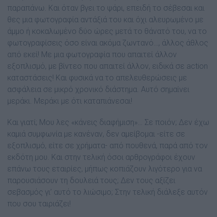
παραπάνω. Και όταν βγει το ψάρι, επειδή το σέβεσαι και
θες µια φωτογραφία αντάξιά του και όχι αλευρωµένο µε
άµµο ή κοκαλωµένο δύο ώρες µετά το θάνατό του, να το
φωτογραφίσεις όσο είναι ακόµα ζωντανό…, άλλος άθλος
από εκεί! Με µια φωτογραφία που απαιτεί άλλον
εξοπλισµό, µε βίντεο που απαιτεί άλλον, ειδικά σε action
καταστάσεις! Και φυσικά να το απελευθερώσεις µε
ασφάλεια σε µικρό χρονικό διάστηµα. Αυτό σηµαίνει
µεράκι. Mεράκι µε ότι καταπιάνεσαι!
Και γιατί; Μου λες «κάνεις διαφήµιση»… Σε ποιόν; ∆εν έχω
καµιά συµφωνία µε κανέναν, δεν αµείβοµαι -είτε σε
εξοπλισµό, είτε σε χρήµατα- από πουθενά, παρά από τον
εκδότη µου. Και στην τελική όσοι αρθρογράφοι έχουν
επάνω τους εταιρίες, µήπως κοπιάζουν λιγότερο για να
παρουσιάσουν τη δουλειά τους; ∆εν τους αξίζει
σεβασµός γι’ αυτό το λιώσιµο; Στην τελική διάλεξε αυτόν
που σου ταιριάζει!