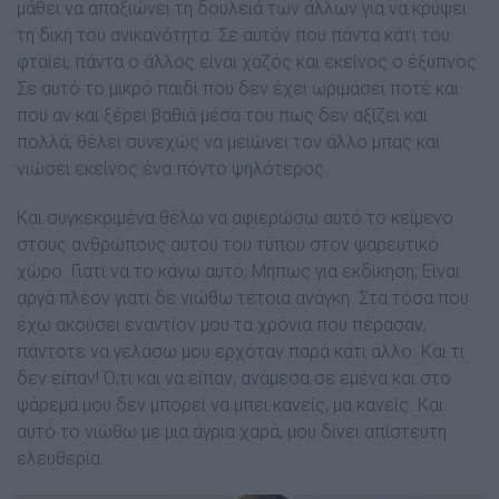
µάθει να απαξιώνει τη δουλειά των άλλων για να κρύψει
τη δική του ανικανότητα. Σε αυτόν που πάντα κάτι του
φταίει, πάντα ο άλλος είναι χαζός και εκείνος ο έξυπνος.
Σε αυτό το µικρό παιδί που δεν έχει ωριµάσει ποτέ και
που αν και ξέρει βαθιά µέσα του πως δεν αξίζει και
πολλά, θέλει συνεχώς να µειώνει τον άλλο µπας και
νιώσει εκείνος ένα πόντο ψηλότερος.
Και συγκεκριµένα θέλω να αφιερώσω αυτό το κείµενο
στους ανθρώπους αυτού του τύπου στον ψαρευτικό
χώρο. Γιατί να το κάνω αυτό; Μήπως για εκδίκηση; Είναι
αργά πλέον γιατί δε νιώθω τέτοια ανάγκη. Στα τόσα που
έχω ακούσει εναντίον µου τα χρόνια που πέρασαν,
πάντοτε να γελάσω µου ερχόταν παρά κάτι άλλο. Και τι
δεν είπαν! Ό,τι και να είπαν, ανάµεσα σε εµένα και στο
ψάρεµά µου δεν µπορεί να µπει κανείς, µα κανείς. Και
αυτό το νιώθω µε µια άγρια χαρά, µου δίνει απίστευτη
ελευθερία.