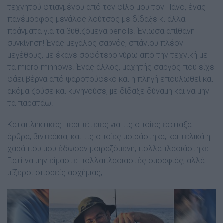
τεχνητού φτιαγµένου από τον φίλο µου τον Πάνο, ένας
πανέµορφος µεγάλος λούτσος µε δίδαξε κι άλλα
πράγµατα για τα βυθιζόµενα pencils. Ένιωσα απίθανη
συγκίνηση! Ένας µεγάλος σαργός, σπάνιου πλέον
µεγέθους, µε έκανε σοφότερο γύρω από την τεχνική µε
τα micro-minnows. Ένας άλλος, µαχητής σαργός που είχε
φάει βέργα από ψαροτούφεκο και η πληγή επουλωθεί και
ακόµα ζούσε και κυνηγούσε, µε δίδαξε δύναµη και να µην
τα παρατάω.
Καταπληκτικές περιπέτειες για τις οποίες έφτιαξα
άρθρα, βιντεάκια, και τις οποίες µοιράστηκα, και τελικά η
χαρά που µου έδωσαν µοιραζόµενη, πολλαπλασιάστηκε.
Γιατί να µην είµαστε πολλαπλασιαστές οµορφιάς, αλλά
µίζεροι σπορείς ασχήµιας;