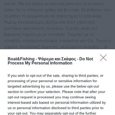
πατάει. Με µια τρέλα, µε µια ιερή µανία για το επόµενο
strike. Για το επόµενο άρθρο και βιντεάκι. Σε βαθµούς υπό
το µηδέν το χειµώνα και σε σαραντάρια το καλοκαίρι.
Λιώνω τα κόκαλά µου, βγάζω νοκ-άουτ γαλότσες,
µποτάκια, παντελόνια, τα λιώνω. Ο µισός µέσα στη
θάλασσα. Κύµατα µε το τσουβάλι. Τούµπες µε το
τσουβάλι, σπασµένα καλάµια, λυγισµένοι γάντζοι. Τεχνητά
χαµένα, σπασµένες γλώσσες, σκαλωµένα πλανάκια…, αν
σου πω πόσα, θα πάθεις υπολογίζοντας πόσα κάνουν.
Boat&Fishing - Ψάρεμα και Σκάφος -
Do Not
Process My Personal Information
Και ποιος µου τα πληρώνει φίλε µου; Κανείς. Όσα βγάζω
από τα άρθρα µου –και αυτό είναι το ταβάνι για τα
If you wish to opt-out of the sale, sharing to third parties, or
ελληνικά δεδοµένα και είµαι πολύ χαρούµενος που το
processing of your personal or sensitive information for
έπιασα- δεν φτάνουν ούτε για τις βενζίνες. Τσακάλι είσαι,
targeted advertising by us, please use the below opt-out
θα ξέρεις καλά. Παρόλο που θα λες ότι «τα παίρνω», θα
section to confirm your selection. Please note that after your
έχεις ρωτήσει και θα ξέρεις ότι δεν ισχύει… Το σώµα;
opt-out request is processed you may continue seeing
Γδαρµένα γόνατα, αγκώνες, µελανιές. Πριν έξι χρόνια ένα
interest-based ads based on personal information utilized by
σπασµένο πόδι. Ακόµα πονάω στον ώµο µου από ένα
us or personal information disclosed to third parties prior to
your opt-out. You may separately opt-out of the further
πρόσφατο γλίστρηµα στη βιασύνη µου να αποχιάσω έναν