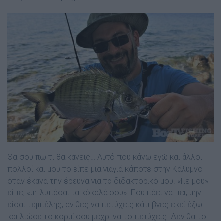
Θα σου πω τι θα κάνεις… Αυτό που κάνω εγώ και άλλοι
πολλοί και µου το είπε µια γιαγιά κάποτε στην Κάλυµνο
όταν έκανα την έρευνα για το διδακτορικό µου. «Γιε µου»,
είπε, «µη λυπάσαι τα κόκαλά σου». Που πάει να πει, µην
είσαι τεµπέλης, αν θες να πετύχεις κάτι βγες εκεί έξω
και λιώσε το κορµί σου µέχρι να το πετύχεις. ∆εν θα το