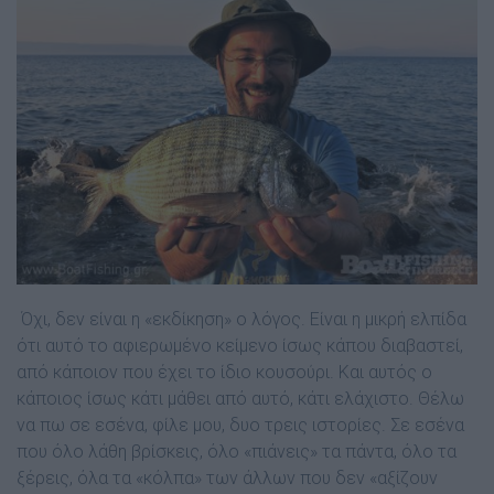
Όχι, δεν είναι η «εκδίκηση» ο λόγος. Είναι η µικρή ελπίδα
ότι αυτό το αφιερωµένο κείµενο ίσως κάπου διαβαστεί,
από κάποιον που έχει το ίδιο κουσούρι. Και αυτός ο
κάποιος ίσως κάτι µάθει από αυτό, κάτι ελάχιστο. Θέλω
να πω σε εσένα, φίλε µου, δυο τρεις ιστορίες. Σε εσένα
που όλο λάθη βρίσκεις, όλο «πιάνεις» τα πάντα, όλο τα
ξέρεις, όλα τα «κόλπα» των άλλων που δεν «αξίζουν