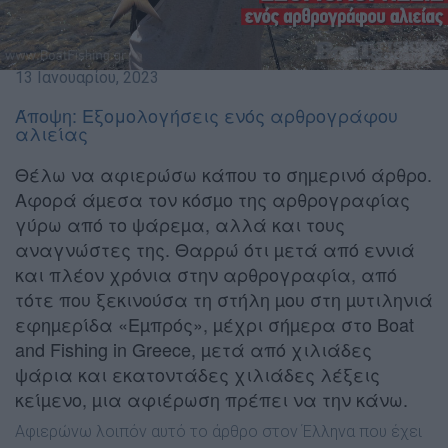
13 Ιανουαρίου, 2023
Άποψη: Εξομολογήσεις ενός αρθρογράφου
αλιείας
Θέλω να αφιερώσω κάπου το σηµερινό άρθρο.
Αφορά άµεσα τον κόσµο της αρθρογραφίας
γύρω από το ψάρεµα, αλλά και τους
αναγνώστες της. Θαρρώ ότι µετά από εννιά
και πλέον χρόνια στην αρθρογραφία, από
τότε που ξεκινούσα τη στήλη µου στη µυτιληνιά
εφηµερίδα «Εµπρός», µέχρι σήµερα στο Boat
and
Fishing in Greece, µετά από χιλιάδες
ψάρια και εκατοντάδες χιλιάδες λέξεις
κείµενο, µια αφιέρωση πρέπει να την κάνω.
Αφιερώνω λοιπόν αυτό το άρθρο στον Έλληνα που έχει