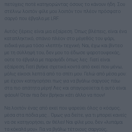
πετύχεις ποτέ κατηγορώντας όσους το κάνουν ήδη. Σου
στέλνω λοιπόν φίλε µου λοιπόν τον πλέον πρόσφατο
σαργό που έβγαλα µε LRF.
Αυτός ξέρεις είναι µια εξαίρεση. Όπως βλέπεις, είναι ένα
καταπληκτικό, σπάνιο πλέον στο µέγεθός του ψάρι,
ειδικά για µια τόσο «λεπτή» τεχνική. Ναι, έχω και βίντεο
µε τη σύλληψή του, δεν µου το έδωσε ψαροτουφεκάς,
ούτε το έβγαλα µε παραγάδι όπως λες. Γιατί είναι
εξαίρεση; Γιατί βγήκε σχετικά κοντά από εκεί που µένω,
µόλις είκοσι λεπτά από το σπίτι µου. Γελώ από µέσα µου:
µε έχουν κατηγορήσει πως για να βγάλω σαργούς πάω
στα πιο απάτητα µέρη! Λες και απαγορεύεται ή αυτό είναι
φάουλ! Όταν πια δεν βρήκαν κάτι άλλο να πουν!
Να λοιπόν ένας από εκεί που ψαρεύει όλος ο κόσµος,
µέσα στα πόδια µας… Όµως για δείτε, για τι µπορεί κανείς
να σε κατηγορήσει, αν θέλει! Ναι φίλε µου, δεν «λυπάµαι
τα κόκαλά µου». Για να βγάλω τέτοιους σαργούς,