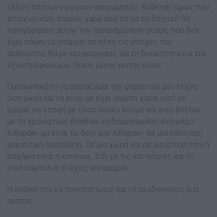
τέλος πάντων να γίνουν αναχωρητές. Καθένας όµως που
φτιάχνει κάτι, παίρνει χαρά από το να το δείχνει! Θα
κατηγορήσεις αυτήν την πανανθρώπινη στάση, που δεν
έχει πάψει να υπάρχει σε όλες τις εποχές του
ανθρώπου; Θα µε κατηγορήσεις για τη δοτικότητα και την
εξωστρέφειά µου; Ποιος µέγας κριτής είσαι;
Προσωπικά το να µοιράζοµαι την ψαρευτική µου τέχνη,
όσο µικρή και να είναι, µε έχει γεµίσει χαρά, γιατί µε
έφερε σε επαφή µε τόσο ωραίο κόσµο και γιατί βλέπω
µε τα χρόνια πως βοηθάω να διαµορφωθεί, ένα µικρό
λιθαράκι -µα είναι το δικό µου λιθαράκι- σε µια καλύτερη
ψαρευτική συνείδηση…Σε µια χώρα και σε µια εποχή που η
ασχήµια είναι ο κανόνας. Εσύ µε τις κατηγόριες και το
κουτσοµπολιό, τι έχεις καταφέρει;
Η ανάγκη του να
προστατεύεις και να αναδεικνύεις ό,τι
αγαπάς