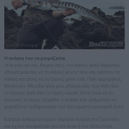
Η ανάγκη του να µοιράζεσαι
«Και γιατί ρε συ», θα µου πεις, «το κάνεις αυτό δηµόσια;».
«Θα µπορούσες να το κάνεις µόνος σου, και εφόσον το
κάνεις για σένα, να το ξέρεις µόνο εσύ. Πάλι περήφανος
θα ήσουν». Μα εδώ φίλε µου, µπαίνει κάτι που πάλι δεν
το ξέρεις, γιατί δεν το έχεις νιώσει ποτέ ή και να το
ένιωσες το έχεις ξεχάσει: η ανάγκη του ανθρώπου να
µοιράζεται τη δηµιουργία του! ∆εν είµαστε µοναχικά όντα.
Κάποιοι άνθρωποι έχουν περάσει λούκια στη ζωή τους
και έχουν αποφασίσει για τον έναν ή τον άλλο λόγο