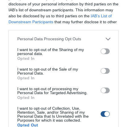
disclosure of your personal information by third parties on the
µεγάλο λούτσο. Το βράδυ δεν βολεύοµαι να κοιµηθώ από
IAB’s list of downstream participants. This information may
το ένα πλευρό, αλλά θα περάσει που θα πάει…
also be disclosed by us to third parties on the
IAB’s List of
Downstream Participants
that may further disclose it to other
Στα λέω για να µε λυπηθείς; Όχι. Στα λέω για να
third parties.
σιγουρευτείς πως έχω ακούσει τη γιαγιά: «να µη λυπάσαι
τα κόκαλά σου». ∆εν τα λυπάµαι. Λιώνοντας το κορµί µου,
Personal Data Processing Opt Outs
ελευθερώνω την ψυχή. Στα άκρα… Να ήξερες τι
I want to opt-out of the Sharing of my
καταπληκτικό συναίσθηµα είναι αυτό!
personal data.
Opted In
I want to opt-out of the Sale of my
Personal Data.
Opted In
I want to opt-out of processing my
Personal Data for Targeted Advertising.
Opted In
I want to opt-out of Collection, Use,
Retention, Sale, and/or Sharing of my
Personal Data that Is Unrelated with the
Purposes for which it was collected.
Opted Out