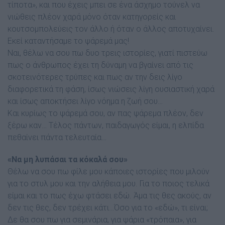
τίποτα», και που έχεις µπει σε ένα άσχηµο τούνελ να
νιώθεις πλέον χαρά µόνο όταν κατηγορείς και
κουτσοµπολεύεις τον άλλο ή όταν ο άλλος αποτυχαίνει.
Εκεί καταντήσαµε το ψάρεµά µας!
Ναι, θέλω να σου πω δυο τρεις ιστορίες, γιατί πιστεύω
πως ο άνθρωπος έχει τη δύναµη να βγαίνει από τις
σκοτεινότερες τρύπες και πως αν την δεις λίγο
διαφορετικά τη φάση, ίσως νιώσεις λίγη ουσιαστική χαρά
και ίσως αποκτήσει λίγο νόηµα η ζωή σου…
Και κυρίως το ψάρεµά σου, αν πας ψάρεµα πλέον, δεν
ξέρω καν… Τέλος πάντων, παιδαγωγός είµαι, η ελπίδα
πεθαίνει πάντα τελευταία…
«Να µη λυπάσαι τα κόκαλά σου»
Θέλω να σου πω φίλε µου κάποιες ιστορίες που µιλούν
για το στυλ µου και την αλήθεια µου. Για το ποιος τελικά
είµαι και το πως έχω φτάσει εδώ. Άµα τις θες ακούς, αν
δεν τις θες, δεν τρέχει κάτι…Όσο για το «εδώ», τι είναι;
∆ε θα σου πω για σεµινάρια, για ψάρια «τρόπαια», για