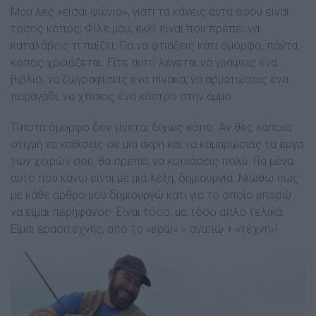
Μου λες «είσαι ψώνιο», γιατί τα κάνεις αυτά αφού είναι
τόσος κόπος; Φίλε µου, εκεί είναι που πρέπει να
καταλάβεις τι παίζει. Για να φτιάξεις κάτι όµορφο, πάντα
κόπος χρειάζεται. Είτε αυτό λέγεται να γράψεις ένα
βιβλίο, να ζωγραφίσεις ένα πίνακα, να αρµατώσεις ένα
παραγάδι, να χτίσεις ένα κάστρο στην άµµο.
Τίποτα όµορφο δεν γίνεται δίχως κόπο. Αν θες κάποια
στιγµή να καθίσεις σε µια άκρη και να καµαρώσεις τα έργα
των χειρών σου, θα πρέπει να κοπιάσεις πολύ. Για µένα
αυτό που κάνω είναι µε µια λέξη: δηµιουργία. Νιώθω πως
µε κάθε άρθρο µου δηµιουργώ κάτι για το οποίο µπορώ
να είµαι περήφανος. Είναι τόσο, µα τόσο απλό τελικά.
Είµαι ερασιτέχνης, από το «ερώ» = αγαπώ + «τέχνη»!