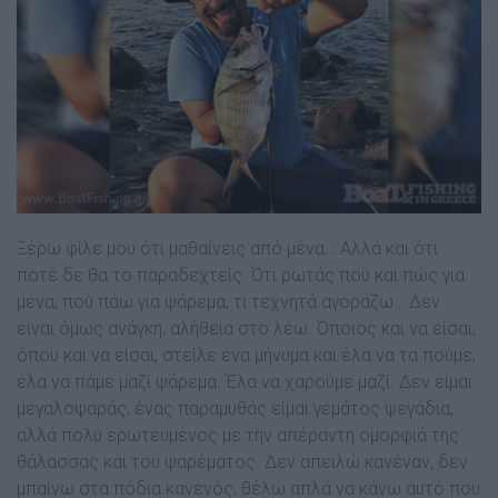
Ξέρω φίλε µου ότι µαθαίνεις από µένα… Αλλά και ότι
ποτέ δε θα το παραδεχτείς. Ότι ρωτάς πού και πώς για
µένα, πού πάω για ψάρεµα, τι τεχνητά αγοράζω… ∆εν
είναι όµως ανάγκη, αλήθεια στο λέω. Όποιος και να είσαι,
όπου και να είσαι, στείλε ένα µήνυµα και έλα να τα πούµε,
έλα να πάµε µαζί ψάρεµα. Έλα να χαρούµε µαζί. ∆εν είµαι
µεγαλοψαράς, ένας παραµυθάς είµαι γεµάτος ψεγάδια,
αλλά πολύ ερωτευµένος µε την απέραντη οµορφιά της
θάλασσας και του ψαρέµατος. ∆εν απειλώ κανέναν, δεν
µπαίνω στα πόδια κανενός, θέλω απλά να κάνω αυτό που