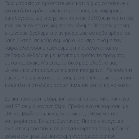
Πώς µπορείς να προστατέψεις κάτι δίχως να παλέψεις
για αυτό; Για χρόνια µας κατηγορούσες ως «άψαρους
οικολόγους», ως «πρήχτες» που σας ζαλίζουµε για το c&r,
που και αυτό -τάχα- ψέµατα το κάναµε. Πέρασαν χρόνια,
επιµέναµε, βγάλαµε την ανησυχία µας σε κάθε άρθρο, σε
κάθε βίντεο, σε κάθε σεµινάριο. Και σιγά σιγά µε τον
καιρό, όλοι όσοι επιµένουµε στην οικολογία και το
σεβασµό, αλλάξαµε µε µετρήσιµο τρόπο τα πράγµατα,
έστω και λιγάκι. Μα είναι το δικό µας, ολοδικό µας
«λιγάκι» και µπορούµε να είµαστε περήφανοι. Σε εσένα τι
έµεινε; Η ειρωνεία και τα κοσµητικά επίθετα µε τα οποία
πισώπλατα στόλιζες όσους πάλευαν για το κοινό καλό…
Σε µια πρόσφατη εξόρµησή µου, πήρα ένα κανό και πήγα
για LRF σε µια κοντινή ξέρα. Έβγαλα ένα συναγριδάκι µε
LRF και βιοδιασπώµενα, ένας µικρός άθλος για την
κατηγορία του. Ένιωσα ζωντανός. Πιο πριν έφαγα µια
ολόκληρη µέρα πάνω σε βράχια κοφτερά σαν ξυράφι και
µέσα στον ήλιο. Σε µια δοκιµή ενός χειροποίητου