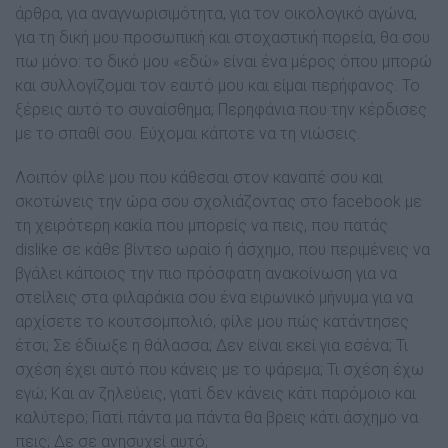
άρθρα, για αναγνωρισιµότητα, για τον οικολογικό αγώνα,
για τη δική µου προσωπική και στοχαστική πορεία, θα σου
πω µόνο: το δικό µου «εδώ» είναι ένα µέρος όπου µπορώ
και συλλογίζοµαι τον εαυτό µου και είµαι περήφανος. Το
ξέρεις αυτό το συναίσθηµα; Περηφάνια που την κέρδισες
µε το σπαθί σου. Εύχοµαι κάποτε να τη νιώσεις.
Λοιπόν φίλε µου που κάθεσαι στον καναπέ σου και
σκοτώνεις την ώρα σου σχολιάζοντας στο facebook µε
τη χειρότερη κακία που µπορείς να πεις, που πατάς
dislike σε κάθε βίντεο ωραίο ή άσχηµο, που περιµένεις να
βγάλει κάποιος την πιο πρόσφατη ανακοίνωση για να
στείλεις στα φιλαράκια σου ένα ειρωνικό µήνυµα για να
αρχίσετε το κουτσοµπολιό, φίλε µου πώς κατάντησες
έτσι; Σε έδιωξε η θάλασσα; ∆εν είναι εκεί για εσένα; Τι
σχέση έχει αυτό που κάνεις µε το ψάρεµα; Τι σχέση έχω
εγώ; Και αν ζηλεύεις, γιατί δεν κάνεις κάτι παρόµοιο και
καλύτερο; Γιατί πάντα µα πάντα θα βρεις κάτι άσχηµο να
πεις; ∆ε σε ανησυχεί αυτό;