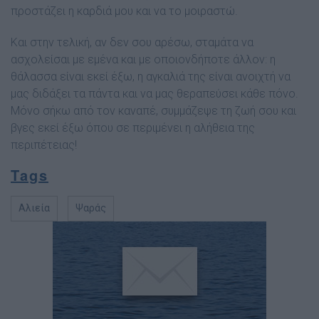
προστάζει η καρδιά µου και να το µοιραστώ.
Και στην τελική, αν δεν σου αρέσω, σταµάτα να
ασχολείσαι µε εµένα και µε οποιονδήποτε άλλον: η
θάλασσα είναι εκεί έξω, η αγκαλιά της είναι ανοιχτή να
µας διδάξει τα πάντα και να µας θεραπεύσει κάθε πόνο.
Μόνο σήκω από τον καναπέ, συµµάζεψε τη ζωή σου και
βγες εκεί έξω όπου σε περιµένει η αλήθεια της
περιπέτειας!
Tags
Αλιεία
Ψαράς