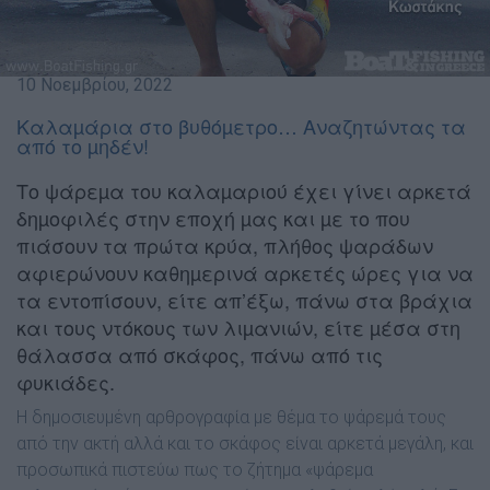
10 Νοεμβρίου, 2022
Καλαµάρια στο βυθόµετρο… Αναζητώντας τα
από το µηδέν!
Το ψάρεµα του καλαµαριού έχει γίνει αρκετά
δηµοφιλές στην εποχή µας και µε το που
πιάσουν τα πρώτα κρύα, πλήθος ψαράδων
αφιερώνουν καθηµερινά αρκετές ώρες για να
τα εντοπίσουν, είτε απ’έξω, πάνω στα βράχια
και τους ντόκους των λιµανιών, είτε µέσα στη
θάλασσα από σκάφος, πάνω από τις
φυκιάδες.
Η δηµοσιευµένη αρθρογραφία µε θέµα το ψάρεµά τους
από την ακτή αλλά και το σκάφος είναι αρκετά µεγάλη, και
προσωπικά πιστεύω πως το ζήτηµα «ψάρεµα