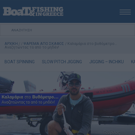
ΑΡΧΙΚΗ
ΝΕΑ
ΑΡΧΙΚΗ
/
/
ΨΑΡΕΜΑ ΑΠΟ ΣΚΑΦΟΣ
/
Καλαµάρια στο βυθόµετρο…
ΕΚΔΟΣΕΙΣ
Αναζητώντας τα από το µηδέν!
ΨΑΡΕΜΑ ΑΠΟ ΑΚΤΗ
BOAT SPINNING
SLOW PITCH JIGGING
JIGGING – INCHIKU
K
ΨΑΡΕΜΑ ΑΠΟ ΣΚΑΦΟΣ
ΨΑΡΟΤΟΥΦΕΚΟ
ΣΚΑΦΟΣ
VIDEO
ΕΞΟΠΛΙΣΜΟΣ
ΘΕΣΣΑΛΟΝΙΚΗ BOAT & FISHING SHOW 2025
BOAT & FISHING SHOW 2025