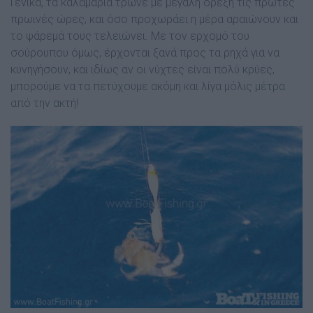
Γενικά, τα καλαµάρια τρώνε µε µεγάλη όρεξη τις πρώτες
πρωινές ώρες, και όσο προχωράει η µέρα αραιώνουν και
το ψάρεµά τους τελειώνει. Με τον ερχοµό του
σούρουπου όµως, έρχονται ξανά προς τα ρηχά για να
κυνηγήσουν, και ιδίως αν οι νύχτες είναι πολύ κρύες,
µπορούµε να τα πετύχουµε ακόµη και λίγα µόλις µέτρα
από την ακτή!