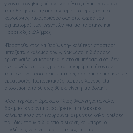
γίνονται συνήθως εύκολη λεία. Έτσι, είναι φρόνιµο να
τοποθετήσετε τις αποτελεσµατικότερες και πιο
καινούργιες καλαµαριέρες σας στις άκρες του
σχηµατισµού των τεχνητών, για πιο ποιοτικές και
ποσοτικές συλλήψεις!
•Προσπαθώντας να βρούµε την καλύτερη απόσταση
µεταξύ των καλαµαριέρων, δοκιµάσαµε διάφορες
αρµατωσιές και καταλήξαµε στο συµπέρασµα ότι δεν
έχει µεγάλη σηµασία, µιας και καλαµάρια πιάνονταν
ταυτόχρονα τόσο σε κοντύτερες όσο και σε πιο µακριές
αρµατωσιές. Για πρακτικούς και µόνο λόγους, µία
απόσταση από 50 έως 80 εκ. είναι η πιο βολική.
•Όσο περνάει η ώρα και ο ήλιος βγαίνει για τα καλά,
δοκιµάστε να αντικαταστήσετε τις κλασσικές
καλαµαριέρες σας (γουρουνάκια) µε νέες καλαµαριέρες
που διαθέτουν σώµα από σιλικόνη, και µπορεί οι
συλλήψεις να είναι περισσότερες και πιο