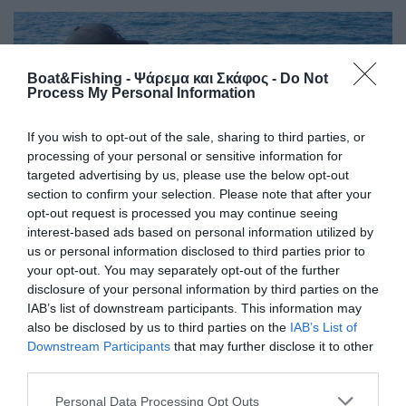
Boat&Fishing - Ψάρεμα και Σκάφος -
Do Not
Process My Personal Information
If you wish to opt-out of the sale, sharing to third parties, or
processing of your personal or sensitive information for
targeted advertising by us, please use the below opt-out
section to confirm your selection. Please note that after your
opt-out request is processed you may continue seeing
interest-based ads based on personal information utilized by
us or personal information disclosed to third parties prior to
your opt-out. You may separately opt-out of the further
Ψάρεµα των καλαµαριών
disclosure of your personal information by third parties on the
Όταν πετύχουµε στο βυθόµετρο τα καλαµάρια ή το
IAB’s list of downstream participants. This information may
κοπάδι µε τα µικρόψαρα, κατεβάζουµε αµέσως τις
also be disclosed by us to third parties on the
IAB’s List of
αρµατωσιές µας, πάνω στις οποίες έχουµε δέσει 3 µε 4
Downstream Participants
that may further disclose it to other
καλαµαριέρες σε ίσες αποστάσεις, και τις αφήνουµε να
third parties.
πατώσουν.
Personal Data Processing Opt Outs