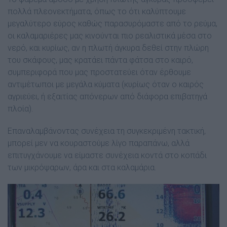
πολλά πλεονεκτήµατα, όπως το ότι καλύπτουµε
µεγαλύτερο εύρος καθώς παρασυρόµαστε από το ρεύµα,
οι καλαµαριέρες µας κινούνται πιο ρεαλιστικά µέσα στο
νερό, και κυρίως, αν η πλωτή άγκυρα δεθεί στην πλώρη
του σκάφους, µας κρατάει πάντα φάτσα στο καιρό,
συµπεριφορά που µας προστατεύει όταν έρθουµε
αντιµέτωποι µε µεγάλα κύµατα (κυρίως όταν ο καιρός
αγριεύει, ή εξαιτίας απόνερων από διάφορα επιβατηγά
πλοία).
Επαναλαµβάνοντας συνέχεια τη συγκεκριµένη τακτική,
µπορεί µεν να κουραστούµε λίγο παραπάνω, αλλά
επιτυγχάνουµε να είµαστε συνέχεια κοντά στο κοπάδι
των µικρόψαρων, άρα και στα καλαµάρια.