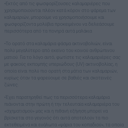
•Εκτός από τις φωσφορίζουσες καλαµαριέρες που
χρησιµοποιούνται πλέον κατά κόρον στο ψάρεµα των
καλαµαριών, µπορούµε να χρησιµοποιήσουµε και
φωσφορίζοντα µολύβια προκειµένου να δελεάσουµε
περισσότερα από τα πονηρά αυτά µαλάκια
•Το ορατό στα καλαµάρια φάσµα ακτινοβολιών, είναι
πολύ µεγαλύτερο από εκείνο του κοινού ανθρώπινου
µατιού. Για το λόγο αυτό, φωτίστε τις καλαµαριέρες σας
µε φακούς εκποµπής υπεριώδους (UV) ακτινοβολίας, η
οποία είναι πολύ πιο ορατή στα µάτια των καλαµαριών,
κυρίως όταν τα ψαρεύουµε σε βαθιές και σκοτεινές
ζώνες.
•Έχει παρατηρηθεί πως τα περισσότερα καλαµάρια
πιάνονται στην πρώτη ή την τελευταία καλαµαριέρα του
«σχηµατισµού» µας και η πιθανή εξήγηση µπορεί να
βρίσκεται στο γεγονός ότι αυτά αποτελούν τα πιο
εκτεθειµένα και ευάλωτα «ψάρια του κοπαδιού», τα οποία