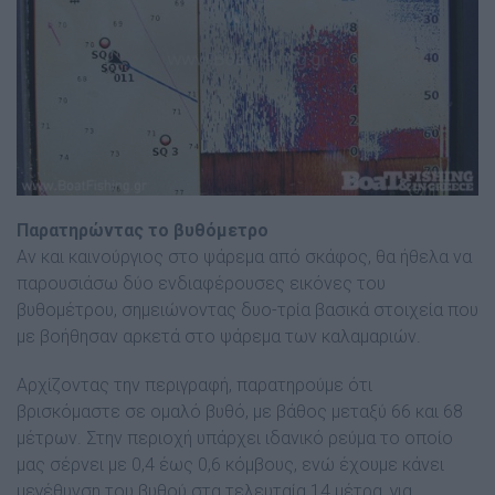
Παρατηρώντας το βυθόµετρο
Αν και καινούργιος στο ψάρεµα από σκάφος, θα ήθελα να
παρουσιάσω δύο ενδιαφέρουσες εικόνες του
βυθοµέτρου, σηµειώνοντας δυο-τρία βασικά στοιχεία που
µε βοήθησαν αρκετά στο ψάρεµα των καλαµαριών.
Αρχίζοντας την περιγραφή, παρατηρούµε ότι
βρισκόµαστε σε οµαλό βυθό, µε βάθος µεταξύ 66 και 68
µέτρων. Στην περιοχή υπάρχει ιδανικό ρεύµα το οποίο
µας σέρνει µε 0,4 έως 0,6 κόµβους, ενώ έχουµε κάνει
µεγέθυνση του βυθού στα τελευταία 14 µέτρα, για