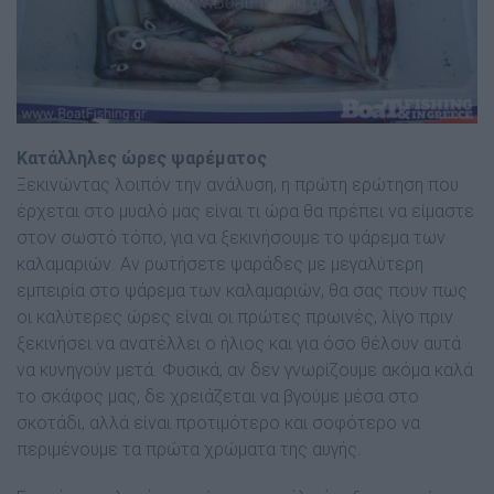
Κατάλληλες ώρες ψαρέµατος
Ξεκινώντας λοιπόν την ανάλυση, η πρώτη ερώτηση που
έρχεται στο µυαλό µας είναι τι ώρα θα πρέπει να είµαστε
στον σωστό τόπο, για να ξεκινήσουµε το ψάρεµα των
καλαµαριών. Αν ρωτήσετε ψαράδες µε µεγαλύτερη
εµπειρία στο ψάρεµα των καλαµαριών, θα σας πουν πως
οι καλύτερες ώρες είναι οι πρώτες πρωινές, λίγο πριν
ξεκινήσει να ανατέλλει ο ήλιος και για όσο θέλουν αυτά
να κυνηγούν µετά. Φυσικά, αν δεν γνωρίζουµε ακόµα καλά
το σκάφος µας, δε χρειάζεται να βγούµε µέσα στο
σκοτάδι, αλλά είναι προτιµότερο και σοφότερο να
περιµένουµε τα πρώτα χρώµατα της αυγής.