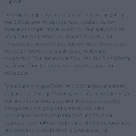
Κυριακή.
Το επόµενο βήµα είναι η αναζήτησή τους µε την χρήση
του βυθοµέτρου! Αν είµαστε νέοι ψαράδες και δεν
έχουµε αποκτήσει πλήρη γνώση του πώς φαίνονται τα
καλαµάρια στο βυθόµετρο, µία καλή λύση είναι να
πλησιάσουµε τις υπόλοιπες βάρκες και να ξεκινήσουµε
το ψάξιµο κοντά τους, χωρίς όµως να γίνουµε
ενοχλητικοί. Το ψάρεµα είναι πάνω από όλα διασκέδαση,
και διασκέδαση θα πρέπει να παραµείνει µέχρι να
τελειώσει!
Τα καλαµάρια, εµφανίζονται στο βυθόµετρο ως κάθετες
γραµµές εξαιτίας της έλλειψης νηκτικής κύστης, και λόγω
του µικρού τους όγκου, χαρακτηρίζονται από απαλές
αποχρώσεις στη χρωµατική παλέτα του κάθε
βυθόµετρου. Αν πάλι το βυθόµετρό µας δεν είναι
έγχρωµο, προσπαθούµε να βρούµε «µπάλες» ψαριών που
κινούνται κοντά στο βυθό και ρίχνουµε εκεί την