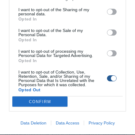
Μόλις ακουµπήσουν στο βυθό, µαζεύουµε µε αργό ρυθµό
I want to opt-out of the Sharing of my
ένα-δύο µέτρα και στη συνέχεια ανεβοκατεβάζουµε αργά
personal data.
Opted In
και ρυθµικά το καλάµι, για δώσουµε κίνηση στο «κοπάδι»
µε τις καλαµαριέρες µας και να κινήσουµε το ενδιαφέρον
I want to opt-out of the Sale of my
Personal Data.
των καλαµαριών. Αν τα καλαµάρια είναι όντως κάτω από
Opted In
το σκάφος, δε θα αργήσουν να επιτεθούν και οι πρώτες
συλλήψεις θα διαδέχονται η µία την άλλη!
I want to opt-out of processing my
Personal Data for Targeted Advertising.
Opted In
Έχοντας καταφέρει να πιάσουµε τα πρώτα καλαµάρια,
σηµαδεύουµε στο GPS το «καυτό σηµείο» όπου
I want to opt-out of Collection, Use,
Retention, Sale, and/or Sharing of my
επιτίθενται τα καλαµάρια, και προσπαθούµε να
Personal Data that Is Unrelated with the
κινούµαστε συνεχώς γύρω από αυτό. Ένας τρόπος για να
Purposes for which it was collected.
Opted Out
το πετύχουµε (ο οποίος αποτελεί και προσωπική µου
επιλογή) είναι να κατευθυνθούµε πάνω στο στίγµα, και
CONFIRM
στη συνέχεια, ρίχνοντας πλωτή άγκυρα, να ψαρεύουµε
αρόδο για κάποιο διάστηµα µέχρι να αποµακρυνθούµε
από τον τόπο.
Data Deletion
Data Access
Privacy Policy
Το ψάρεµα αρόδο µε χρήση πλωτής άγκυρας προσφέρει