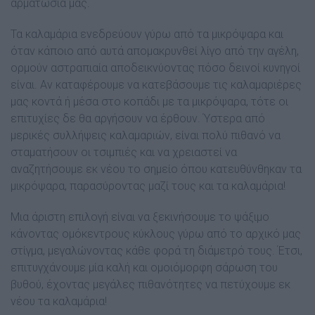
αρµατωσιά µας.
Τα καλαµάρια ενεδρεύουν γύρω από τα µικρόψαρα και
όταν κάποιο από αυτά αποµακρυνθεί λίγο από την αγέλη,
ορµούν αστραπιαία αποδεικνύοντας πόσο δεινοί κυνηγοί
είναι. Αν καταφέρουµε να κατεβάσουµε τις καλαµαριέρες
µας κοντά ή µέσα στο κοπάδι µε τα µικρόψαρα, τότε οι
επιτυχίες δε θα αργήσουν να έρθουν. Ύστερα από
µερικές συλλήψεις καλαµαριών, είναι πολύ πιθανό να
σταµατήσουν οι τσιµπιές και να χρειαστεί να
αναζητήσουµε εκ νέου το σηµείο όπου κατευθύνθηκαν τα
µικρόψαρα, παρασύροντας µαζί τους και τα καλαµάρια!
Μια άριστη επιλογή είναι να ξεκινήσουµε το ψάξιµο
κάνοντας οµόκεντρους κύκλους γύρω από το αρχικό µας
στίγµα, µεγαλώνοντας κάθε φορά τη διάµετρό τους. Έτσι,
επιτυγχάνουµε µία καλή και οµοιόµορφη σάρωση του
βυθού, έχοντας µεγάλες πιθανότητες να πετύχουµε εκ
νέου τα καλαµάρια!