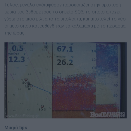
Τέλος, µεγάλο ενδιαφέρον παρουσιάζει στην αριστερή
µεριά του βυθοµέτρου το σηµείο SQ3, το οποίο απέχει
γύρω στο µισό
µίλι από τα υπόλοιπα, και αποτελεί το νέο
σηµείο όπου κατευθύνθηκαν τα καλαµάρια µε το πέρασµα
της ώρας.
Μικρά tips