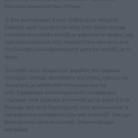
καλύτερη απεικόνιση των στόχων.
Οι δύο φωτογραφίες έχουν τραβηχτεί µε ελάχιστη
διαφορά ώρας η µία από την άλλη. Στην πρώτη έχουµε
εντοπίσει ένα µεγάλο κοπάδι µε ψάρια και το σκάφος µας
σιγά-σιγά εισέρχεται στην περιοχή πάνω από αυτό, ενώ
στη δεύτερη εικόνα βρισκόµαστε µέσα στο κοπάδι µε τα
ψάρια.
Το κοπάδι αυτό, σύµφωνα µε ψαράδες που ψάρευαν
κοντά µας τσαπαρί, αποτελείτο από γόπες, κολιούς και
σκουµπριά, µε µεγέθη από πολύ µικρά έως και
κιλό. Σηµειώσαµε επανειληµµένα ότι τα καλαµάρια
τσίµπαγαν όταν µπαίναµε στο κοπάδι µε τα ψάρια ή όταν
βγαίναµε από αυτό! Παρατηρήστε στην πρώτη εικόνα τα
καλαµάρια που ενεδρεύουν έξω από το κοπάδι. Όση ώρα
βρισκόµασταν µέσα στο κοπάδι, σπάνια παίρναµε
καλαµάρια.