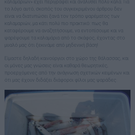
καλαµαριών» έχει περιγραφεί και αναλυθεί πολύ καλά. Για
το λόγο αυτό, σκοπός του συγκεκριµένου άρθρου δεν
είναι να διατυπώσει ξανά τον τρόπο ψαρέµατος των
καλαµαριών, µα κάτι πολύ πιο πρακτικό: πως θα
καταφέρουµε να αναζητήσουµε, να εντοπίσουµε και να
ψαρέψουµε τα καλαµάρια από το σκάφος, έχοντας στο
µυαλό µας ότι ξεκινάµε από µηδενική βάση!
Είµαστε δηλαδή καινούργιοι στο χώρο της θάλασσας, και
οι µόνες µας γνώσεις είναι καθαρά θεωρητικές,
προερχόµενες από την ανάγνωση σχετικών κειµένων και
ότι µας έχουν διδάξει διάφοροι φίλοι µας ψαράδες.