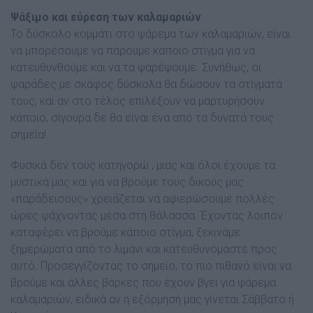
Ψάξιµο και εύρεση των καλαµαριών
Το δύσκολο κοµµάτι στο ψάρεµα των καλαµαριών, είναι
να µπορέσουµε να πάρουµε κάποιο στίγµα για να
κατευθυνθούµε και να τα ψαρέψουµε. Συνήθως, οι
ψαράδες µε σκάφος δύσκολα θα δώσουν τα στίγµατά
τους, και αν στο τέλος επιλέξουν να µαρτυρήσουν
κάποιο, σίγουρα δε θα είναι ένα από τα δυνατά τους
σηµεία!
Φυσικά δεν τους κατηγορώ , µιας και όλοι έχουµε τα
µυστικά µας και για να βρούµε τους δικούς µας
«παράδεισους» χρειάζεται να αφιερώσουµε πολλές
ώρες ψάχνοντας µέσα στη θάλασσα. Έχοντας λοιπόν
καταφέρει να βρούµε κάποιο στίγµα, ξεκινάµε
ξηµερώµατα από το λιµάνι και κατευθυνόµαστε προς
αυτό. Προσεγγίζοντας το σηµείο, το πιο πιθανό είναι να
βρούµε και άλλες βάρκες που έχουν βγει για ψάρεµα
καλαµαριών, ειδικά αν η εξόρµησή µας γίνεται Σάββατο ή