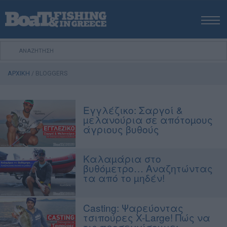
ΑΡΧΙΚΗ
ΝΕΑ
ΑΡΧΙΚΗ
/
BLOGGERS
ΕΚΔΟΣΕΙΣ
ΨΑΡΕΜΑ ΑΠΟ ΑΚΤΗ
Εγγλέζικο: Σαργοί &
ΨΑΡΕΜΑ ΑΠΟ ΣΚΑΦΟΣ
µελανούρια σε απότοµους
ΨΑΡΟΤΟΥΦΕΚΟ
άγριους βυθούς
ΣΚΑΦΟΣ
Καλαµάρια στο
VIDEO
βυθόµετρο… Αναζητώντας
ΕΞΟΠΛΙΣΜΟΣ
τα από το µηδέν!
ΘΕΣΣΑΛΟΝΙΚΗ BOAT & FISHING SHOW 2025
BOAT & FISHING SHOW 2025
Casting: Ψαρεύοντας
τσιπούρες X-Large! Πώς να
τις προσεγγίσουμε;