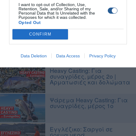
I want to opt-out of Collection, Use,
Retention, Sale, and/or Sharing of my
Match Fishing: Λαβράκια
Personal Data that Is Unrelated with the
στα ρεύµατα,
Purposes for which it was collected.
αναζητώντας τις πιο
Opted Out
κατάλληλες αρµατωσιές
CONFIRM
Εγγλέζικο: η τεχνική που
συναρπάζει!
Data Deletion
Data Access
Privacy Policy
Heavy Casting: Για
συναγρίδες, µέρος 2o |
Αρματωσιές και δολώματα
Ψάρεμα Heavy Casting: Για
συναγρίδες, μέρος 1o
Εγγλέζικο: Σαργοί σε
ήρεµα νερά