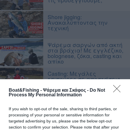
Shore jigging:
Ανακαλύπτοντας την
τεχνική
Ψάρεμα σαργών από ακτή
στα βράχια! Με εγγλέζικο,
bolognese, ζόκα, casting και
απίκο
Casting: Μεγάλες
τσιπούρες σε αποστάσεις
100+ μέτρων, προτείνουμε
την απόλυτη αρματωσιά!
Boat&Fishing - Ψάρεμα και Σκάφος -
Do Not
Process My Personal Information
Ψάρεμα σαργού στην
αφρούδα με bolognese
If you wish to opt-out of the sale, sharing to third parties, or
processing of your personal or sensitive information for
targeted advertising by us, please use the below opt-out
section to confirm your selection. Please note that after your