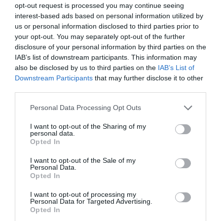
Ψάρεμα τσιπούρας με
opt-out request is processed you may continue seeing
casting στα μεγάλα κρύα
interest-based ads based on personal information utilized by
us or personal information disclosed to third parties prior to
your opt-out. You may separately opt-out of the further
Heavy Casting: Αρµατωσιές
disclosure of your personal information by third parties on the
για συναγρίδες
IAB’s list of downstream participants. This information may
also be disclosed by us to third parties on the
IAB’s List of
Downstream Participants
that may further disclose it to other
third parties.
Heavy casting: Τσαούσια, η
ευχάριστη έκπληξη!
Personal Data Processing Opt Outs
I want to opt-out of the Sharing of my
personal data.
Ψάρεμα Match fishing για
Opted In
λαβράκια: Καλοκαιρινά VS
χειμωνιάτικα ψαρέματα
I want to opt-out of the Sale of my
Personal Data.
Opted In
Ψάρεμα Casting: Τσιπούρες
I want to opt-out of processing my
με σκληρά δολώματα
Personal Data for Targeted Advertising.
(δόλωμα πορφύρα και
Opted In
καβουράκι)