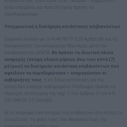
επιβαινόντων, ποιοι ιδιοκτήτες σκαφών – κυβερνήτες
είναι υπόχρεοι, και ποια στοιχεία πρέπει να
συμπληρώσουμε.
Υποχρεωτική η διατήρηση κατάστασης επιβαινόντων
Σύμφωνα λοιπόν με το N.4676/19.3.20 Άρθρο 66 και τις
διευκρινήσεις του υπουργείου Ναυτιλίας, μετά την
κατάργηση του ΔΕΚΠΑ,
θα πρέπει τα ιδιωτικά πλοία
αναψυχής (σκάφη ολικού μήκους άνω των επτά (7)
μέτρων) να διατηρούν κατάσταση επιβαινόντων που
οφείλουν να συμπληρώνουν – ενημερώνουν
οι
κυβερνήτες τους
. Η εν λόγω κατάσταση, για την
οποία δεν υπάρχει καθορισμένο Υπόδειγμα, πρέπει να
περιέχει, τα στοιχεία της παρ. 1 του άρθρου 5 του π.δ.
23/1999 (Α’ 17) δηλαδή:
α) το επώνυμο των ατόμων που επιβαίνουν στο πλοίο, το
όνομά τους, το φύλο τους, την ιθαγένειά τους, την
ημερομηνία γέννησής τους,