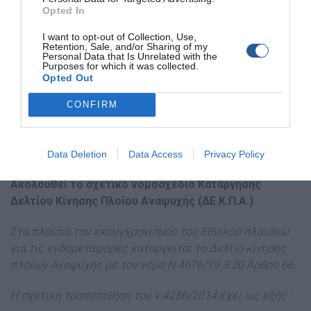
Opted In
Υπουργείο. Δεν αποτελεί επίσημο Υπόδειγμα του
κράτους. Για οποιαδήποτε πληροφορία επικοινωνήστε με
I want to opt-out of Collection, Use,
τις τοπικές λιμενικές αρχές.
Retention, Sale, and/or Sharing of my
Personal Data that Is Unrelated with the
Purposes for which it was collected.
Μπορείτε να το κατεβάσετε στον υπολογιστή σας
Opted Out
πατώντας εδώ:
Κατάσταση Επιβαινόντων Ιδιωτικού
CONFIRM
Πλοίου Αναψυχής
Data Deletion
Data Access
Privacy Policy
Ακολουθεί το σχετικό νομοσχέδιο Κατάργησης
Δελτίου Κίνησης Πλοίου Αναψυχής (ΔΕ.Κ.Π.Α.)
Στα πλαίσια του εκσυγχρονισμού του Εθνικού πλαισίου
για τις ενδομεταφορές καταργείται το Δελτίο κίνησης
πλοίων Αναψυχής με τον νόμο N.4676/19.3.20 Άρθρο 66.
Η σχετική τροποποίηση του ν.4256/2014 έχει ως εξής :