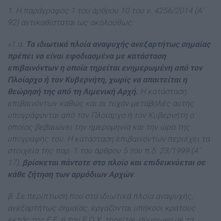
1. Η παράγραφος 1 του άρθρου 10 του ν. 4256/2014 (Α’
92) αντικαθίσταται ως ακολούθως:
«1.α.
Τα ιδιωτικά πλοία αναψυχής ανεξαρτήτως σημαίας
πρέπει να είναι εφοδιασμένα με κατάσταση
επιβαινόντων η οποία τηρείται ενημερωμένη από τον
Πλοίαρχο ή τον Κυβερνήτη, χωρίς να απαιτείται η
θεώρησή της από τη Λιμενική Αρχή.
Η κατάσταση
επιβαινόντων καθώς και οι τυχόν μεταβολές αυτής
υπογράφονται από τον Πλοίαρχο ή τον Κυβερνήτη ο
οποίος βεβαιώνει την ημερομηνία και την ώρα της
υπογραφής του. Η κατάσταση επιβαινόντων περιέχει τα
στοιχεία της παρ. 1 του άρθρου 5 του π.δ. 23/1999 (Α’
17),
βρίσκεται πάντοτε στο πλοίο και επιδεικνύεται σε
κάθε ζήτηση των αρμόδιων Αρχών
.
β. Σε περίπτωση που στα ιδιωτικά πλοία αναψυχής,
ανεξαρτήτως σημαίας, εργάζονται υπήκοοι κράτους
εκτός της Ε.Ε. ή του Ε.Ο.Χ. τηρείται, σύμφωνα με τα