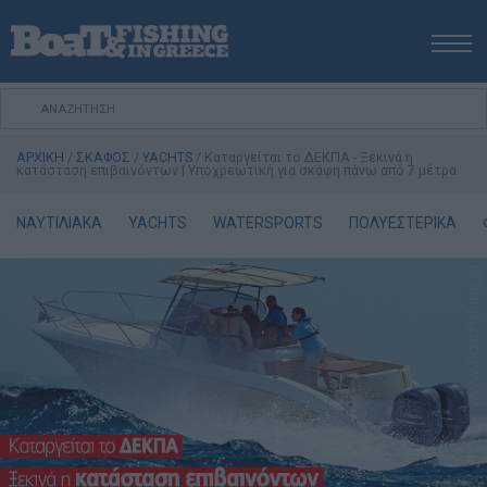
ΑΡΧΙΚΗ
ΝΕΑ
ΑΡΧΙΚΗ
/
ΣΚΑΦΟΣ
/
YACHTS
/
Καταργείται το ΔΕΚΠΑ - Ξεκινά η
ΕΚΔΟΣΕΙΣ
κατάσταση επιβαινόντων | Υποχρεωτική για σκάφη πάνω από 7 μέτρα
ΨΑΡΕΜΑ ΑΠΟ ΑΚΤΗ
ΝΑΥΤΙΛΙΑΚΑ
YACHTS
WATERSPORTS
ΠΟΛΥΕΣΤΕΡΙΚΑ
ΨΑΡΕΜΑ ΑΠΟ ΣΚΑΦΟΣ
ΨΑΡΟΤΟΥΦΕΚΟ
ΣΚΑΦΟΣ
VIDEO
ΕΞΟΠΛΙΣΜΟΣ
ΘΕΣΣΑΛΟΝΙΚΗ BOAT & FISHING SHOW 2025
BOAT & FISHING SHOW 2025