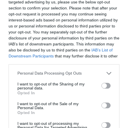
targeted advertising by us, please use the below opt-out
πρώτη φορά στην Ελλάδα για περισσότερες
section to confirm your selection. Please note that after your
πληροφορίες. Για την πλήρη ενημέρωσή σας, για τα ως
opt-out request is processed you may continue seeing
άνω πλοία σχετικές είναι και οι διατάξεις της παρ. 2 του
interest-based ads based on personal information utilized by
άρθρου 10 του ν. 4256/2014 όπως τροποποιήθηκαν με
us or personal information disclosed to third parties prior to
your opt-out. You may separately opt-out of the further
τις διατάξεις του άρθρου 69 του ν. 4676/2020 που
disclosure of your personal information by third parties on the
αφορούν στην υποχρέωση λήψης άδειας απόπλου και
IAB’s list of downstream participants. This information may
δήλωσης κατάπλου στη Λιμενική Αρχή.
also be disclosed by us to third parties on the
IAB’s List of
Downstream Participants
that may further disclose it to other
Κατάσταση Επιβαινόντων Ιδιωτικού Πλοίου Αναψυχής
third parties.
Κάποια λιμεναρχεία ήδη προτείνουν στους κυβερνήτες
Personal Data Processing Opt Outs
μία crew list – passenger list που χρησιμοποιούν τα
I want to opt-out of the Sharing of my
επαγγελματικά – τουριστικά σκάφη όπου βέβαια έχει
personal data.
στοιχεία όπως ταυτότητα-διαβατήριο τα οποία δεν είναι
Opted In
απαραίτητα σύμφωνα με τις υποδείξεις του υπουργείου.
I want to opt-out of the Sale of my
Για την διευκόλυνση σας, ετοιμάσαμε ένα έντυπο
Personal Data.
σύμφωνα με τις υποδείξεις του Υπουργείου Ναυτιλίας.
Opted In
Μπορεί να αντικατασταθεί με λευκό χαρτί ή όποια άλλη
I want to opt-out of processing my
φόρμα δοθεί σε δεύτερο χρόνο από το λιμεναρχείο ή το
Personal Data for Targeted Advertising.