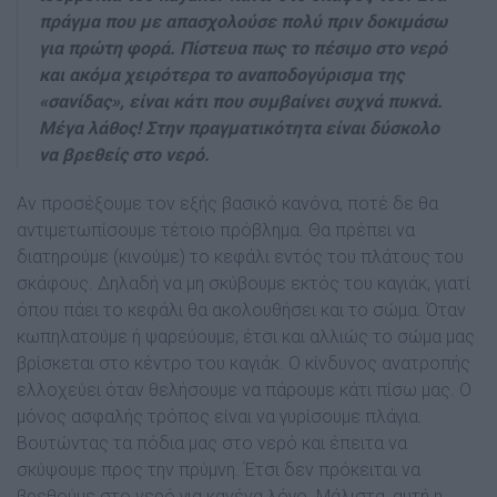
πράγµα που µε απασχολούσε πολύ πριν δοκιµάσω
για πρώτη φορά. Πίστευα πως το πέσιµο στο νερό
και ακόµα χειρότερα το αναποδογύρισµα της
«σανίδας», είναι κάτι που συµβαίνει συχνά πυκνά.
Μέγα λάθος! Στην πραγµατικότητα είναι δύσκολο
να βρεθείς στο νερό.
Αν προσέξουµε τον εξής βασικό κανόνα, ποτέ δε θα
αντιµετωπίσουµε τέτοιο πρόβληµα. Θα πρέπει να
διατηρούµε (κινούµε) το κεφάλι εντός του πλάτους του
σκάφους. Δηλαδή να µη σκύβουµε εκτός του καγιάκ, γιατί
όπου πάει το κεφάλι θα ακολουθήσει και το σώµα. Όταν
κωπηλατούµε ή ψαρεύουµε, έτσι και αλλιώς το σώµα µας
βρίσκεται στο κέντρο του καγιάκ. Ο κίνδυνος ανατροπής
ελλοχεύει όταν θελήσουµε να πάρουµε κάτι πίσω µας. Ο
µόνος ασφαλής τρόπος είναι να γυρίσουµε πλάγια.
Βουτώντας τα πόδια µας στο νερό και έπειτα να
σκύψουµε προς την πρύµνη. Έτσι δεν πρόκειται να
βρεθούµε στο νερό για κανένα λόγο. Μάλιστα, αυτή η