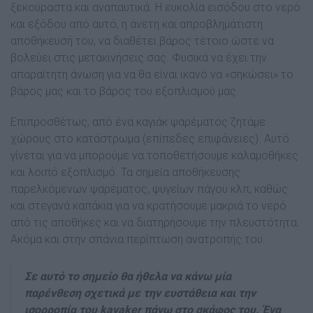
ξεκούραστα και αναπαυτικά. Η ευκολία εισόδου στο νερό
και εξόδου από αυτό, η άνετη και απροβληµάτιστη
αποθήκευσή του, να διαθέτει βάρος τέτοιο ώστε να
βολεύει στις µετακινήσεις σας. Φυσικά να έχει την
απαραίτητη άνωση για να θα είναι ικανό να «σηκώσει» το
βάρος µας και το βάρος του εξοπλισµού µας.
Επιπροσθέτως, από ένα καγιάκ ψαρέµατος ζητάµε
χώρους στο κατάστρωµα (επίπεδες επιφάνειες). Αυτό
γίνεται για να µπορούµε να τοποθετήσουµε καλαµοθήκες
και λοιπό εξοπλισµό. Τα σηµεία αποθήκευσης
παρελκόµενων ψαρέµατος, ψυγείων πάγου κλπ, καθώς
και στεγανά καπάκια για να κρατήσουµε µακριά το νερό
από τις αποθήκες και να διατηρήσουµε την πλευστότητα.
Ακόµα και στην σπάνια περίπτωση ανατροπής του.
Σε αυτό το σηµείο θα ήθελα να κάνω µία
παρένθεση σχετικά µε την ευστάθεια και την
ισορροπία του kayaker πάνω στο σκάφος του. Ένα