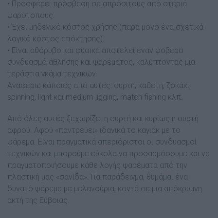
• Προσφέρει πρόσβαση σε απρόσιτους από στεριά
ψαρότοπους.
• Έχει µηδενικό κόστος χρήσης (παρά µόνο ένα σχετικά
λογικό κόστος απόκτησης).
• Είναι αθόρυβο και φυσικά αποτελεί έναν φοβερό
συνδυασµό άθλησης και ψαρέµατος, καλύπτοντας µια
τεράστια γκάµα τεχνικών.
Αναφέρω κάποιες από αυτές: συρτή, καθετή, ζοκάκι,
spinning, light και medium jigging, match fishing κλπ.
Από όλες αυτές ξεχωρίζει η συρτή και κυρίως η συρτή
αφρού. Αφού «παντρεύει» ιδανικά το καγιάκ µε το
ψάρεµα. Είναι πραγµατικά απεριόριστοι οι συνδυασµοί
τεχνικών και µπορούµε εύκολα να προσαρµόσουµε και να
πραγµατοποιήσουµε κάθε λογής ψαρέµατα από την
πλαστική µας «σανίδα». Για παράδειγµα, θυµάµαι ένα
δυνατό ψάρεµα µε µελανούρια, κοντά σε µια απόκρυµνη
ακτή της Εύβοιας.