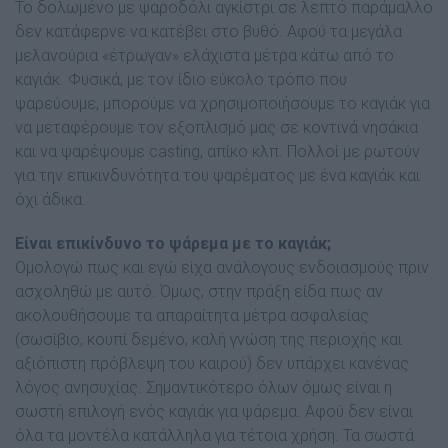
Το δολωµένο µε ψαροδόλι αγκίστρι σε λεπτό παράµαλλο
δεν κατάφερνε να κατέβει στο βυθό. Αφού τα µεγάλα
µελανούρια «έτρωγαν» ελάχιστα µέτρα κάτω από το
καγιάκ. Φυσικά, µε τον ίδιο εύκολο τρόπο που
ψαρεύουµε, µπορούµε να χρησιµοποιήσουµε το καγιάκ για
να µεταφέρουµε τον εξοπλισµό µας σε κοντινά νησάκια
και να ψαρέψουµε casting, απίκο κλπ. Πολλοί µε ρωτούν
για την επικινδυνότητα του ψαρέµατος µε ένα καγιάκ και
όχι άδικα.
Είναι επικίνδυνο το ψάρεμα με το καγιάκ;
Οµολογώ πως και εγώ είχα ανάλογους ενδοιασµούς πριν
ασχοληθώ µε αυτό. Όµως, στην πράξη είδα πως αν
ακολουθήσουµε τα απαραίτητα µέτρα ασφαλείας
(σωσίβιο, κουπί δεµένο, καλή γνώση της περιοχής και
αξιόπιστη πρόβλεψη του καιρού) δεν υπάρχει κανένας
λόγος ανησυχίας. Σηµαντικότερο όλων όµως είναι η
σωστή επιλογή ενός καγιάκ για ψάρεµα. Αφού δεν είναι
όλα τα µοντέλα κατάλληλα για τέτοια χρήση. Τα σωστά