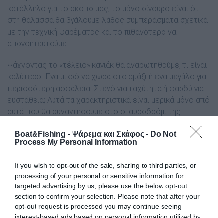
κατάλληλο για το σκοπό µας, το µόνο σίγουρο είναι ότι
στη θάλασσα θα βγάλουµε λάθος συµπεράσµατα σχετικά
µε την τεχνική ψαρέµατος και το πιθανότερο να
απογοητευτούµε.
Ψάχνοντας το «τέλειο» καγιάκ θα αναρωτηθούµε, τι είναι
καλύτερο. Ένα µικρό να χωρά στο αµάξι ή ένα µεγάλο για
περισσότερη ασφάλεια. Στενό για ταχύτητα ή φαρδύ για
ευστάθεια; Αυτά τα χαρακτηριστικά είναι µερικά µόνο από
αυτά που θα συναντήσουµε στο σταυροδρόµι της
µεγάλης απόφασης και µετά την ενδελεχή έρευνα
Boat&Fishing - Ψάρεμα και Σκάφος -
Do Not
αγοράς.
Process My Personal Information
Ευτυχώς, οι εταιρίες έχουν ξεχωρίσει τα µοντέλα για το
If you wish to opt-out of the sale, sharing to third parties, or
ψάρεµα από τα υπόλοιπα που προορίζονται για ποτάµια,
processing of your personal or sensitive information for
κοντινές βόλτες σε θάλασσα και λίµνες κλπ. Είτε
targeted advertising by us, please use the below opt-out
έχοντας σχεδιάσει από λευκό χαρτί ένα «ψαράδικο»
section to confirm your selection. Please note that after your
σκάφος, είτε έχοντας εκ των υστέρων τοποθετήσει σε
opt-out request is processed you may continue seeing
κάποιο ήδη υπάρχον µοντέλο κάποια ψαράδικα
interest-based ads based on personal information utilized by