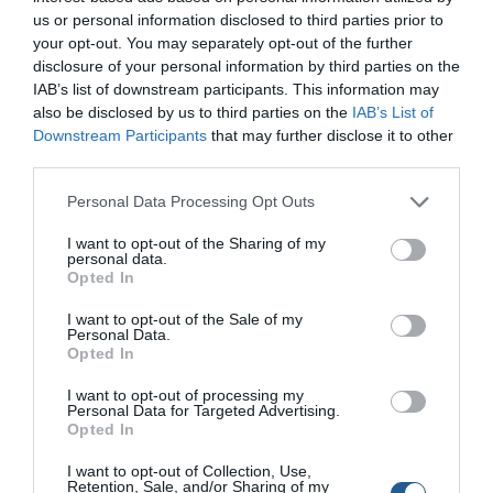
χαρακτηριστικά, καλαµοθήκες και ένα «πιασάρικο» όνοµα.
us or personal information disclosed to third parties prior to
your opt-out. You may separately opt-out of the further
Γνωστές εταιρίες έχουν δώσει µεγάλη σηµασία στα
disclosure of your personal information by third parties on the
fishing kayaks, εξελίσσοντας τα συγκεκριµένα µοντέλα
IAB’s list of downstream participants. This information may
τους.
also be disclosed by us to third parties on the
IAB’s List of
Downstream Participants
that may further disclose it to other
Μάλιστα κάποια από αυτά έχουν υιοθετήσει και
third parties.
βοηθητικούς τρόπους ώσης µε πετάλια ή και ηλεκτρικούς
κινητήρες, όπου µπορεί µεν να ξεφεύγουν από τον
Personal Data Processing Opt Outs
καθαρόαιµο τρόπο ψαρέµατος µε καγιάκ, διευκολύνουν
I want to opt-out of the Sharing of my
όµως αρκετά στο ψάρεµα αφήνοντας τα χέρια
personal data.
Opted In
ελεύθερα. Για τα υπόλοιπα, πιο συµβατικά fishing kayaks,
θα πρέπει να αναζητήσουµε χαρακτηριστικά πιο
I want to opt-out of the Sale of my
ταιριαστά στον τρόπο και τον τόπο ψαρέµατος.
Personal Data.
Opted In
Αν για παράδειγµα µας ενδιαφέρει να διανύουµε µεγάλες
I want to opt-out of processing my
αποστάσεις ψαρεύοντας συρτή για τονοειδή, κυνηγούς,
Personal Data for Targeted Advertising.
Opted In
λούτσους κλπ. Θα πρέπει να προσανατολιστούµε προς
µεγάλα σκάφη, µήκους 4,5 µέτρων. Τα οποία αναπτύσσουν
I want to opt-out of Collection, Use,
µεγαλύτερες ταχύτητες χωρίς να χρειάζονται εντατικό
Retention, Sale, and/or Sharing of my