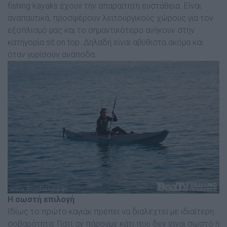
fishing kayaks έχουν την απαραίτητη ευστάθεια. Είναι
αναπαυτικά, προσφέρουν λειτουργικούς χώρους για τον
εξοπλισµό µας και το σηµαντικότερο ανήκουν στην
κατηγορία sit on top. Δηλαδή είναι αβύθιστα ακόµα και
όταν γυρίσουν ανάποδα.
Η σωστή επιλογή
Ιδίως το πρώτο καγιάκ πρέπει να διαλεχτεί µε ιδιαίτερη
σοβαρότητα. Γιατί αν πάρουµε κάτι που δεν είναι σωστό ή