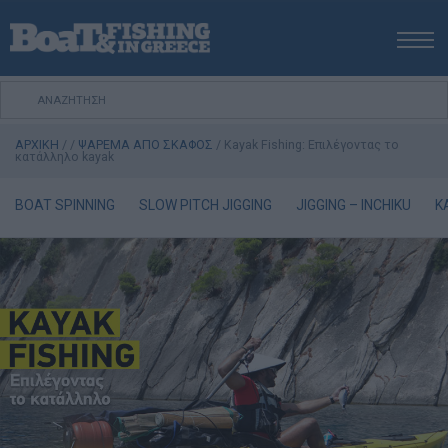
ΑΡΧΙΚΗ
ΝΕΑ
ΑΡΧΙΚΗ
/
/
ΨΑΡΕΜΑ ΑΠΟ ΣΚΑΦΟΣ
/
Kayak Fishing: Επιλέγοντας το
ΕΚΔΟΣΕΙΣ
κατάλληλο kayak
ΨΑΡΕΜΑ ΑΠΟ ΑΚΤΗ
BOAT SPINNING
SLOW PITCH JIGGING
JIGGING – INCHIKU
K
ΨΑΡΕΜΑ ΑΠΟ ΣΚΑΦΟΣ
ΨΑΡΟΤΟΥΦΕΚΟ
ΣΚΑΦΟΣ
VIDEO
ΕΞΟΠΛΙΣΜΟΣ
ΘΕΣΣΑΛΟΝΙΚΗ BOAT & FISHING SHOW 2025
BOAT & FISHING SHOW 2025