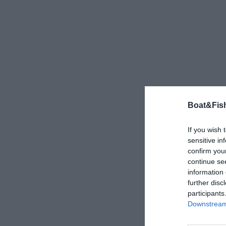
Boat&Fish
If you wish 
sensitive in
confirm you
continue se
information 
further disc
participants
Downstream 