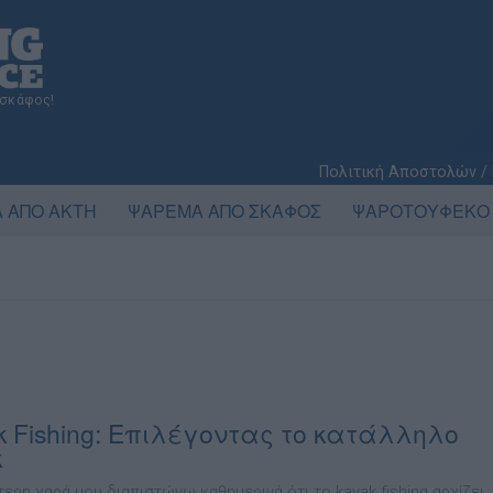
 σκάφος!
Πολιτική Αποστολών /
 ΑΠΟ ΑΚΤΗ
ΨΑΡΕΜΑ ΑΠΟ ΣΚΑΦΟΣ
ΨΑΡΟΤΟΥΦΕΚΟ
k Fishing: Επιλέγοντας το κατάλληλο
k
τερη χαρά µου διαπιστώνω καθηµερινά ότι το kayak fishing αρχίζει