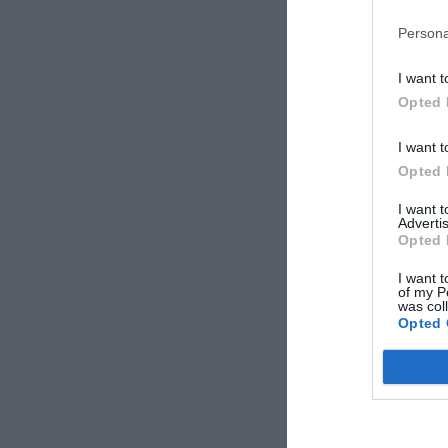
Persona
I want t
Opted 
I want t
Opted 
I want 
Advertis
Opted 
I want t
of my P
was col
Opted 