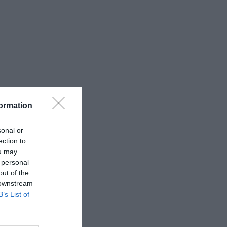
ormation
sonal or
ection to
ou may
 personal
out of the
 downstream
B’s List of