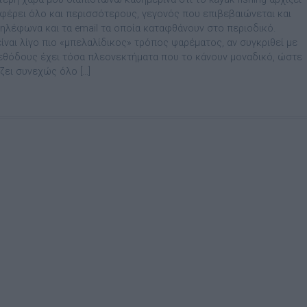
αφέρει όλο και περισσότερους, γεγονός που επιβεβαιώνεται και
τηλέφωνα και τα email τα οποία καταφθάνουν στο περιοδικό.
ίναι λίγο πιο «µπελαλίδικος» τρόπος ψαρέµατος, αν συγκριθεί µε
εθόδους έχει τόσα πλεονεκτήµατα που το κάνουν µοναδικό, ώστε
ζει συνεχώς όλο […]