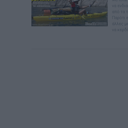
να ενδι
από τα 
Παρότι ε
άλλες µ
να κερδί