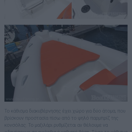
Το κάθισµα διακυβέρνησης έχει χώρο για δύο άτοµα, που
βρίσκουν προστασία πίσω από το ψηλό παρµπρίζ της
κονσόλας. Το µαξιλάρι ρυθµίζεται αν θέλουµε να