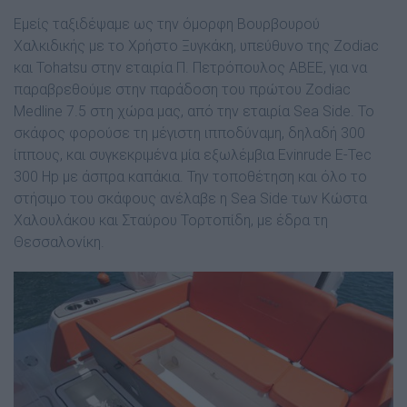
Εµείς ταξιδέψαµε ως την όµορφη Βουρβουρού
Χαλκιδικής µε το Χρήστο Ξυγκάκη, υπεύθυνο της Zodiac
και Tohatsu στην εταιρία Π. Πετρόπουλος ΑΒΕΕ, για να
παραβρεθούµε στην παράδοση του πρώτου Zodiac
Medline 7.5 στη χώρα µας, από την εταιρία Sea Side. Το
σκάφος φορούσε τη µέγιστη ιπποδύναµη, δηλαδή 300
ίππους, και συγκεκριµένα µία εξωλέµβια Evinrude E-Tec
300 Hp µε άσπρα καπάκια. Την τοποθέτηση και όλο το
στήσιµο του σκάφους ανέλαβε η Sea Side των Κώστα
Χαλουλάκου και Σταύρου Τορτοπίδη, µε έδρα τη
Θεσσαλονίκη.