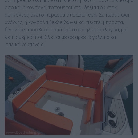
οδηγήσουµε σε ηµιόρθια ή καθιστή θέση. Τόσο το κάθισµα
όσο και η κονσόλα, τοποθετούνται δεξιά του ντεκ,
αφήνοντας άνετο πέρασµα στα αριστερά. Σε περίπτωση
ανάγκης, η κονσόλα ξεκλειδώνει και πέφτει µπροστά,
δίνοντας πρόσβαση εσωτερικά στα ηλεκτρολογικά, µία
λεπτοµέρεια που βλέπουµε σε αρκετά γαλλικά και
ιταλικά ναυπηγεία.