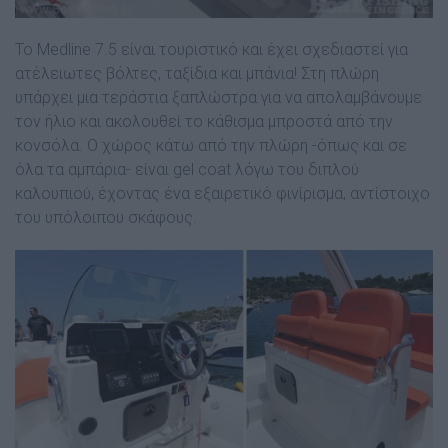
Το Medline 7.5 είναι τουριστικό και έχει σχεδιαστεί για
ατέλειωτες βόλτες, ταξίδια και µπάνια! Στη πλώρη
υπάρχει µια τεράστια ξαπλώστρα για να απολαµβάνουµε
τον ήλιο και ακολουθεί το κάθισµα µπροστά από την
κονσόλα. Ο χώρος κάτω από την πλώρη -όπως και σε
όλα τα αµπάρια- είναι gel coat λόγω του διπλού
καλουπιού, έχοντας ένα εξαιρετικό φινίρισµα, αντίστοιχο
του υπόλοιπου σκάφους.