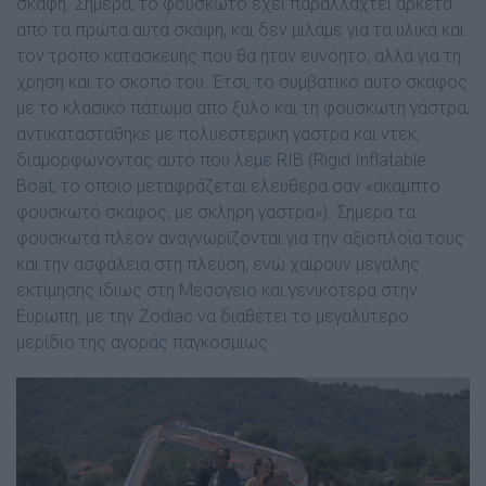
σκάφη. Σήµερα, το φουσκωτό έχει παραλλαχτεί αρκετά
από τα πρώτα αυτά σκάφη, και δεν µιλάµε για τα υλικά και
τον τρόπο κατασκευής που θα ήταν ευνόητο, αλλά για τη
χρήση και το σκοπό του. Έτσι, το συµβατικό αυτό σκάφος
µε το κλασικό πάτωµα από ξύλο και τη φουσκωτή γάστρα,
αντικαταστάθηκε µε πολυεστερική γάστρα και ντεκ,
διαµορφώνοντας αυτό που λέµε RIB (Rigid Inflatable
Boat, το οποίο µεταφράζεται ελεύθερα σαν «άκαµπτο
φουσκωτό σκάφος, µε σκληρή γάστρα»). Σήµερα τα
φουσκωτά πλέον αναγνωρίζονται για την αξιοπλοΐα τους
και την ασφάλεια στη πλεύση, ενώ χαίρουν µεγάλης
εκτίµησης ιδίως στη Μεσόγειο και γενικότερα στην
Ευρώπη, µε την Zodiac να διαθέτει το µεγαλύτερο
µερίδιο της αγοράς παγκοσµίως.