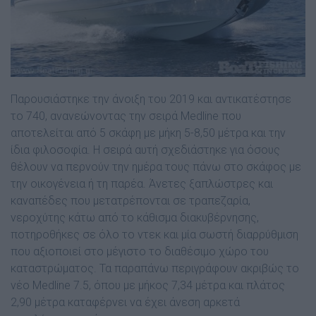
Παρουσιάστηκε την άνοιξη του 2019 και αντικατέστησε
το 740, ανανεώνοντας την σειρά Medline που
αποτελείται από 5 σκάφη µε µήκη 5-8,50 µέτρα και την
ίδια φιλοσοφία. Η σειρά αυτή σχεδιάστηκε για όσους
θέλουν να περνούν την ηµέρα τους πάνω στο σκάφος µε
την οικογένεια ή τη παρέα. Άνετες ξαπλώστρες και
καναπέδες που µετατρέπονται σε τραπεζαρία,
νεροχύτης κάτω από το κάθισµα διακυβέρνησης,
ποτηροθήκες σε όλο το ντεκ και µία σωστή διαρρύθµιση
που αξιοποιεί στο µέγιστο το διαθέσιµο χώρο του
καταστρώµατος. Τα παραπάνω περιγράφουν ακριβώς το
νέο Medline 7.5, όπου µε µήκος 7,34 µέτρα και πλάτος
2,90 µέτρα καταφέρνει να έχει άνεση αρκετά