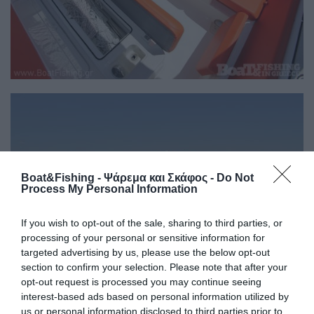
Boat&Fishing - Ψάρεμα και Σκάφος -
Do Not
Process My Personal Information
If you wish to opt-out of the sale, sharing to third parties, or
processing of your personal or sensitive information for
targeted advertising by us, please use the below opt-out
section to confirm your selection. Please note that after your
opt-out request is processed you may continue seeing
interest-based ads based on personal information utilized by
Οι αεροθάλαµοι στο Medline 7.5 ακολουθούν πιστά τη
us or personal information disclosed to third parties prior to