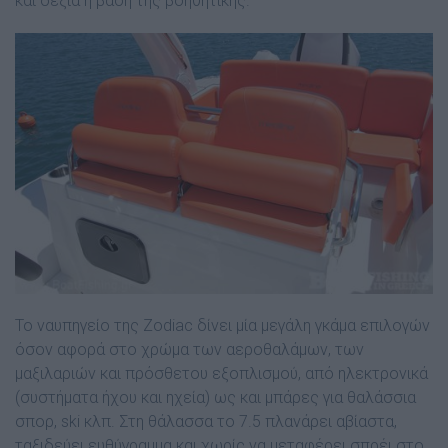
και δεξιά η βάση της βοηθητικής.
Το ναυπηγείο της Zodiac δίνει µία µεγάλη γκάµα επιλογών
όσον αφορά στο χρώµα των αεροθαλάµων, των
µαξιλαριών και πρόσθετου εξοπλισµού, από ηλεκτρονικά
(συστήµατα ήχου και ηχεία) ως και µπάρες για θαλάσσια
σπορ, ski κλπ. Στη θάλασσα το 7.5 πλανάρει αβίαστα,
ταξιδεύει ευθύγραµµα και χωρίς να µεταφέρει σπρέι στο