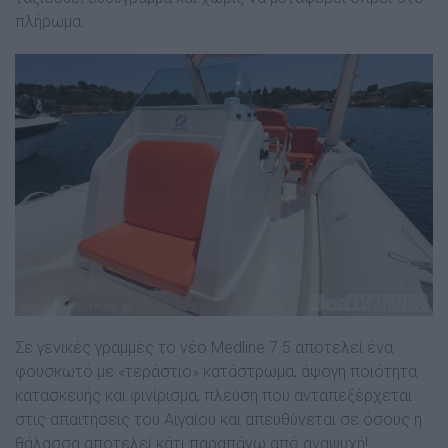
πλήρωµα.
Σε γενικές γραµµές το νέο Medline 7.5 αποτελεί ένα
φουσκωτό µε «τεράστιο» κατάστρωµα, άψογη ποιότητα
κατασκευής και φινίρισµα, πλεύση που ανταπεξέρχεται
στις απαιτήσεις του Αιγαίου και απευθύνεται σε όσους η
θάλασσα αποτελεί κάτι παραπάνω από αναψυχή!