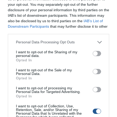
φιλοσοφία της Zodiac, είναι προσθαφαιρούµενοι, δηλαδή
your opt-out. You may separately opt-out of the further
µπορούν εύκολα να αφαιρεθούν από το πολυεστερικό
disclosure of your personal information by third parties on the
τµήµα, προκειµένου να αποθηκευτεί το σκάφος
IAB’s list of downstream participants. This information may
ευκολότερα, να µεταφερθεί ή να πραγµατοποιηθεί ο
also be disclosed by us to third parties on the
IAB’s List of
ετήσιος καθαρισµός του. Το πιο σηµαντικό όµως για τη
Downstream Participants
that may further disclose it to other
Zodiac, είναι ότι µε την αλλαγή στους αεροθαλάµους ο
third parties.
ιδιοκτήτης του σκάφους έχει στην ουσία ένα καινούριο
Personal Data Processing Opt Outs
σκάφος, αφού οι πολυεστέρες έχουν πολύ µεγαλύτερο
χρόνο ζωής. Αυτό είναι χρήσιµο και για όσους συνηθίζουν
I want to opt-out of the Sharing of my
personal data.
να αφήνουν το σκάφος στο λιµάνι ή σαν tender πάνω σε
Opted In
κάποιο yacht, όπου οι αεροθάλαµοι συνήθως καίγονται
από τον ήλιο και το RIB καταστρέφεται. Μάλιστα η
I want to opt-out of the Sale of my
Personal Data.
Zodiac έχει πατεντάρει τον προσθαφαιρούµενο
Opted In
αεροθάλαµο, ώστε τα σκάφη της να το παρέχουν σε
I want to opt-out of processing my
αποκλειστικότητα.
Personal Data for Targeted Advertising.
Opted In
I want to opt-out of Collection, Use,
Retention, Sale, and/or Sharing of my
Personal Data that Is Unrelated with the
Purposes for which it was collected.