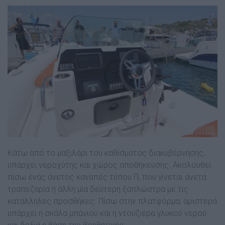
Κάτω από το µαξιλάρι του καθίσµατος διακυβέρνησης,
υπάρχει νεροχύτης και χώρος αποθήκευσης. Ακολουθεί
πίσω ένας άνετος καναπές τύπου Π, που γίνεται άνετα
τραπεζαρία ή άλλη µία δεύτερη ξαπλώστρα µε τις
κατάλληλες προσθήκες. Πίσω στην πλατφόρµα, αριστερά
υπάρχει η σκάλα µπάνιου και η ντουζιέρα γλυκού νερού