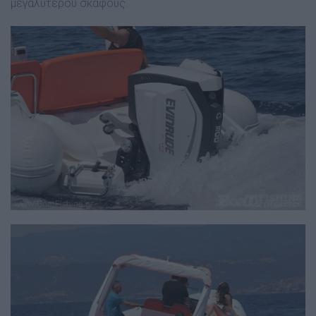
µεγαλύτερου σκάφους.