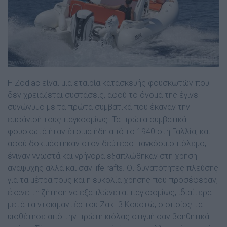
Η Zodiac είναι µια εταιρία κατασκευής φουσκωτών που
δεν χρειάζεται συστάσεις, αφού το όνοµά της έγινε
συνώνυµο µε τα πρώτα συµβατικά που έκαναν την
εµφάνισή τους παγκοσµίως. Τα πρώτα συµβατικά
φουσκωτά ήταν έτοιµα ήδη από το 1940 στη Γαλλία, και
αφού δοκιµάστηκαν στον δεύτερο παγκόσµιο πόλεµο,
έγιναν γνωστά και γρήγορα εξαπλώθηκαν στη χρήση
αναψυχής αλλά και σαν life rafts. Οι δυνατότητες πλεύσης
για τα µέτρα τους και η ευκολία χρήσης που προσέφεραν,
έκανε τη ζήτηση να εξαπλώνεται παγκοσµίως, ιδιαίτερα
µετά τα ντοκιµαντέρ του Ζακ Ιβ Κουστώ, ο οποίος τα
υιοθέτησε από την πρώτη κιόλας στιγµή σαν βοηθητικά