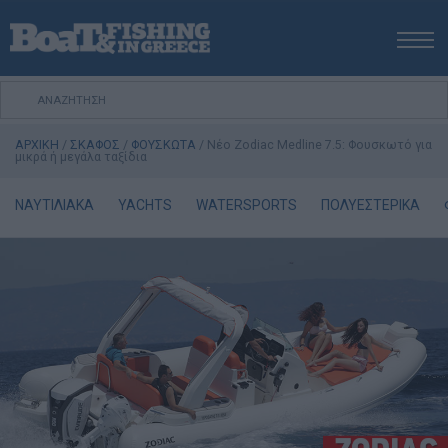
ΑΡΧΙΚΗ
ΝΕΑ
ΑΡΧΙΚΗ
/
ΣΚΑΦΟΣ
/
ΦΟΥΣΚΩΤΑ
/
Nέο Zodiac Medline 7.5: Φουσκωτό για
ΕΚΔΟΣΕΙΣ
μικρά ή μεγάλα ταξίδια
ΨΑΡΕΜΑ ΑΠΟ ΑΚΤΗ
ΝΑΥΤΙΛΙΑΚΑ
YACHTS
WATERSPORTS
ΠΟΛΥΕΣΤΕΡΙΚΑ
ΨΑΡΕΜΑ ΑΠΟ ΣΚΑΦΟΣ
ΨΑΡΟΤΟΥΦΕΚΟ
ΣΚΑΦΟΣ
VIDEO
ΕΞΟΠΛΙΣΜΟΣ
ΘΕΣΣΑΛΟΝΙΚΗ BOAT & FISHING SHOW 2025
BOAT & FISHING SHOW 2025