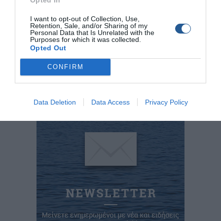
I want to opt-out of Collection, Use,
Retention, Sale, and/or Sharing of my
Τα επαγγελματικά πλοία αναψυχής υπολογίζονται ότι
5.200
Personal Data that Is Unrelated with the
Purposes for which it was collected.
είναι περίπου
Opted Out
Τα Ημερόπλοια υπολογίζονται ότι είναι περίπου
700
CONFIRM
Tags
Data Deletion
Data Access
Privacy Policy
Ηλεκτρονικό Μητρώο Πλοίων