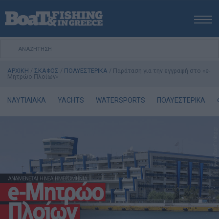
ΑΡΧΙΚΗ
ΝΕΑ
ΑΡΧΙΚΗ
/
ΣΚΑΦΟΣ
/
ΠΟΛΥΕΣΤΕΡΙΚΑ
/
Παράταση για την εγγραφή στο «e-
ΕΚΔΟΣΕΙΣ
Μητρώο Πλοίων»
ΨΑΡΕΜΑ ΑΠΟ ΑΚΤΗ
ΝΑΥΤΙΛΙΑΚΑ
YACHTS
WATERSPORTS
ΠΟΛΥΕΣΤΕΡΙΚΑ
ΨΑΡΕΜΑ ΑΠΟ ΣΚΑΦΟΣ
ΨΑΡΟΤΟΥΦΕΚΟ
ΣΚΑΦΟΣ
VIDEO
ΕΞΟΠΛΙΣΜΟΣ
ΘΕΣΣΑΛΟΝΙΚΗ BOAT & FISHING SHOW 2025
BOAT & FISHING SHOW 2025