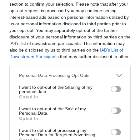
section to confirm your selection. Please note that after your
Νοέμβριος – Δεκέμβριος
91
0
opt-out request is processed you may continue seeing
2018
interest-based ads based on personal information utilized by
us or personal information disclosed to third parties prior to
your opt-out. You may separately opt-out of the further
Ιανουάριος 2019
474
0
disclosure of your personal information by third parties on the
IAB’s list of downstream participants. This information may
Φεβρουάριος 2019
384
4
also be disclosed by us to third parties on the
IAB’s List of
Downstream Participants
that may further disclose it to other
third parties.
Μάρτιος 2019
722
26
Personal Data Processing Opt Outs
Απρίλιος 2019
1.155
122
I want to opt-out of the Sharing of my
personal data.
Μάιος 2019 (έως 13-05)
553
118
Opted In
I want to opt-out of the Sale of my
Personal Data.
Opted In
Σύνολα
3.379
270
I want to opt-out of processing my
Personal Data for Targeted Advertising.
Opted In