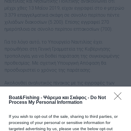
Ναυτιλίας και Νησιωτικής Πολιτικής ανακοινώνει ότι
μέχρι χθες 13 Μαΐου 2019, είχαν εγγραφεί στο e-μητρώο
3.379 επαγγελματικά σκάφη σε σύνολο περίπου πέντε
χιλιάδων διακοσίων (5.200). Επίσης εγγραφεί 270
ημερόπλοια σε σύνολο περίπου επτακοσίων (700).
Για το λόγο αυτό, το Υπουργείο Ναυτιλίας έχει
προωθήσει στη Γενική Γραμματεία της Κυβέρνησης
τροπολογία, για να δοθεί παράταση της συγκεκριμένης
προθεσμίας. Με σχετική Υπουργική Απόφαση θα
προσδιοριστεί ο χρόνος της παράτασης.
Ακολουθεί αναλυτικός πίνακας με τις εγγραφές των
επαγγελματικών πλοίων και ημερόπλοιων που έγιναν από
το Νοέμβριο του 2018, έως τις 10 Μαΐου 2019.
Boat&Fishing - Ψάρεμα και Σκάφος -
Do Not
Process My Personal Information
If you wish to opt-out of the sale, sharing to third parties, or
processing of your personal or sensitive information for
Μήνας
Επαγγελματικά
Ημερόπλοια
targeted advertising by us, please use the below opt-out