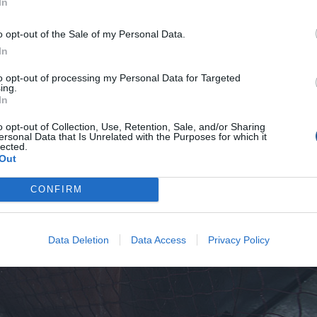
In
o opt-out of the Sale of my Personal Data.
In
to opt-out of processing my Personal Data for Targeted
ing.
In
 το αγκίστρι µας, θα είναι απαραίτητα Spectra ή Dyneema
o opt-out of Collection, Use, Retention, Sale, and/or Sharing
ersonal Data that Is Unrelated with the Purposes for which it
lected.
Out
ρεί να είναι σχετικά µικροί σε διάµετρο, όµως πρέπει να
CONFIRM
κευή του assist είναι προαιρετική. Αν διαθέτουµε ένα τέτοιο
λό είναι να το χρησιµοποιήσουµε κι εδώ.
Data Deletion
Data Access
Privacy Policy