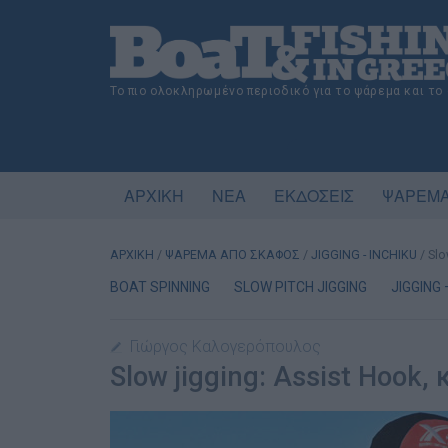
Το πιο ολοκληρωμένο περιοδικό για το ψάρεμα και το
ΑΡΧΙΚΗ
ΝΕΑ
ΕΚΔΟΣΕΙΣ
ΨΑΡΕΜΑ
ΑΡΧΙΚΗ
/
ΨΑΡΕΜΑ ΑΠΟ ΣΚΑΦΟΣ
/
JIGGING - INCHIKU
/
Slo
BOAT SPINNING
SLOW PITCH JIGGING
JIGGING 
Γιώργος Καλογερόπουλος
Slow jigging: Assist Hook,