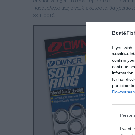
δηλαδή να έχει στο εσωτερικό του πετονιά fluo
παράµαλλού µας είναι 3 εκατοστά, θα χρειαστ
εκατοστά.
Boat&Fish
If you wish 
sensitive in
confirm you
continue se
information 
further disc
participants
Downstream 
Persona
I want t