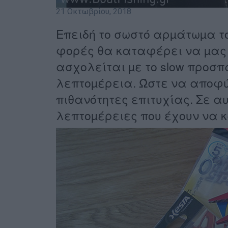
21 Οκτωβρίου, 2018
Επειδή το σωστό αρµάτωµα τ
φορές θα καταφέρει να µας 
ασχολείται µε το slow προσπ
λεπτοµέρεια. Ώστε να αποφύ
πιθανότητες επιτυχίας. Σε α
λεπτοµέρειες που έχουν να κ