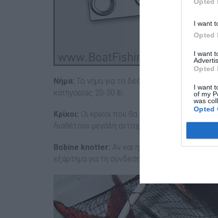
Opted 
I want t
Opted 
I want 
Advertis
Opted 
Νήµα:
Το νήµα για το δέσιµο του fluorocord µε
I want t
κατηγορίας 20-30 lb.
of my P
was col
Opted 
Κρίκοι:
Οι κρίκοι που θα χρησιµοποιήσουµε µπο
διαθέτουν µεγάλη αντοχή.
Bobine knotter:
Αν και η χρήση του στην κατασ
εξάρτηµα για τη σύνδεση νήµατος-πετονιάς, κα