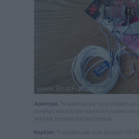
Αγκίστρια:
Τα αγκίστρια µας είναι ελαφριά, µε
συνήθως κοιτάζει την παλέτα ή τον κρίκο τους
αλλά και τα ψάρια που αναζητούµε.
Κορδόνι:
Το κορδόνι µας είναι αντοχής 100-220