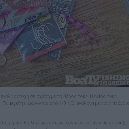
 µεγάλη αντοχή σε σχέση µε το βάρος τους. Η ακίδα τους
. Τα µεγέθη κυµαίνονται από 1/0-4/0, ανάλογα µε τους πλάνου
 λιµπρών. Επιλέγουµε αν είναι δυνατόν, να είναι fluorocord,