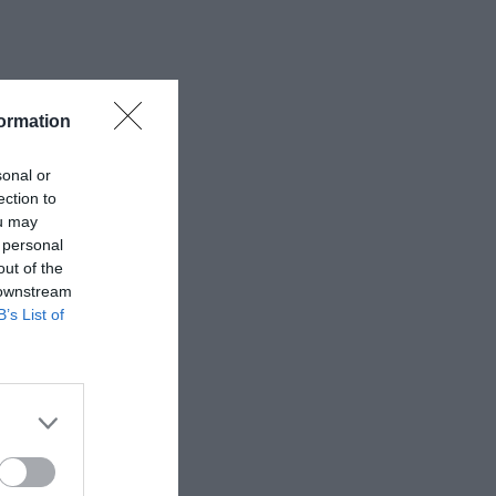
ormation
sonal or
ection to
ou may
 personal
out of the
 downstream
B’s List of