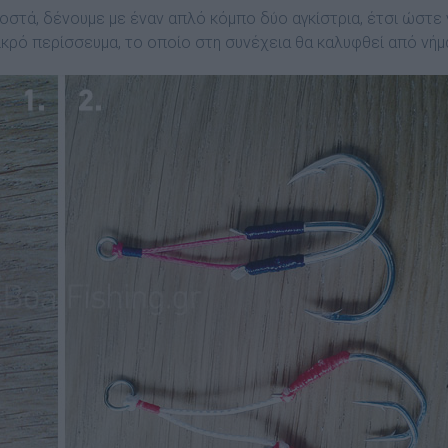
οστά, δένουµε µε έναν απλό κόµπο δύο αγκίστρια, έτσι ώστε 
ικρό περίσσευµα, το οποίο στη συνέχεια θα καλυφθεί από νήµ