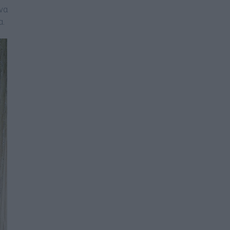
να
α.