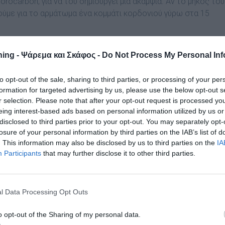
rocarbon, για να του δηµιουργεί µια ακαµψία. Αν το µήκος του
ούµε για το αρµάτωµα ένα κοµµάτι κορδονιού γύρω στα 15
ing - Ψάρεμα και Σκάφος -
Do Not Process My Personal Inf
to opt-out of the sale, sharing to third parties, or processing of your per
formation for targeted advertising by us, please use the below opt-out s
r selection. Please note that after your opt-out request is processed y
eing interest-based ads based on personal information utilized by us or
disclosed to third parties prior to your opt-out. You may separately opt-
losure of your personal information by third parties on the IAB’s list of
. This information may also be disclosed by us to third parties on the
IA
Participants
that may further disclose it to other third parties.
l Data Processing Opt Outs
o opt-out of the Sharing of my personal data.