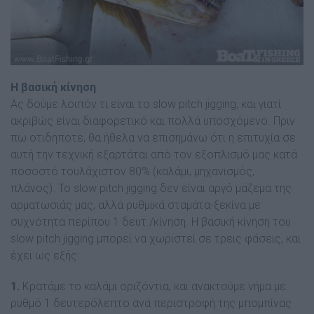
Η βασική κίνηση
Ας δούµε λοιπόν τι είναι το slow pitch jigging, και γιατί
ακριβώς είναι διαφορετικό και πολλά υποσχόµενο. Πριν
πω οτιδήποτε, θα ήθελα να επισηµάνω ότι η επιτυχία σε
αυτή την τεχνική εξαρτάται από τον εξοπλισµό µας κατά
ποσοστό τουλάχιστον 80% (καλάµι, µηχανισµός,
πλάνος). Το slow pitch jigging δεν είναι αργό µάζεµα της
αρµατωσιάς µας, αλλά ρυθµικά σταµάτα-ξεκίνα µε
συχνότητα περίπου 1 δευτ./κίνηση. Η βασική κίνηση του
slow pitch jigging µπορεί να χωριστεί σε τρεις φάσεις, και
έχει ως εξής:
1.
Κρατάµε το καλάµι οριζόντια, και ανακτούµε νήµα µε
ρυθµό 1 δευτερόλεπτο ανά περιστροφή της µποµπίνας