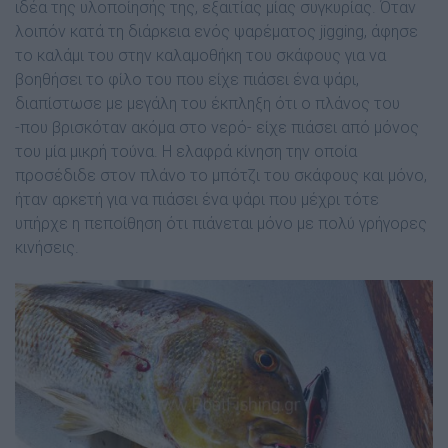
ιδέα της υλοποίησής της, εξαιτίας µίας συγκυρίας. Όταν
λοιπόν κατά τη διάρκεια ενός ψαρέµατος jigging, άφησε
το καλάµι του στην καλαµοθήκη του σκάφους για να
βοηθήσει το φίλο του που είχε πιάσει ένα ψάρι,
διαπίστωσε µε µεγάλη του έκπληξη ότι ο πλάνος του
-που βρισκόταν ακόµα στο νερό- είχε πιάσει από µόνος
του µία µικρή τούνα. Η ελαφρά κίνηση την οποία
προσέδιδε στον πλάνο το µπότζι του σκάφους και µόνο,
ήταν αρκετή για να πιάσει ένα ψάρι που µέχρι τότε
υπήρχε η πεποίθηση ότι πιάνεται µόνο µε πολύ γρήγορες
κινήσεις.