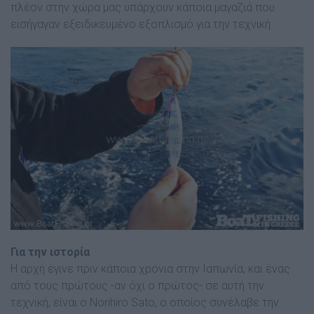
πλέον στην χώρα µας υπάρχουν κάποια µαγαζιά που
εισήγαγαν εξειδικευµένο εξοπλισµό για την τεχνική.
Για την ιστορία
Η αρχή έγινε πριν κάποια χρόνια στην Ιαπωνία, και ένας
από τους πρώτους -αν όχι ο πρώτος- σε αυτή την
τεχνική, είναι ο Norihiro Sato, ο οποίος συνέλαβε την