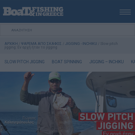
ΑΡΧΙΚΗ
ΝΕΑ
ΑΡΧΙΚΗ
/
ΨΑΡΕΜΑ ΑΠΟ ΣΚΑΦΟΣ
/
JIGGING - INCHIKU
/
Slow pitch
ΕΚΔΟΣΕΙΣ
jigging: Εν αρχή ήταν το jigging
ΨΑΡΕΜΑ ΑΠΟ ΑΚΤΗ
SLOW PITCH JIGGING
BOAT SPINNING
JIGGING – INCHIKU
K
ΨΑΡΕΜΑ ΑΠΟ ΣΚΑΦΟΣ
ΨΑΡΟΤΟΥΦΕΚΟ
ΣΚΑΦΟΣ
VIDEO
ΕΞΟΠΛΙΣΜΟΣ
ΘΕΣΣΑΛΟΝΙΚΗ BOAT & FISHING SHOW 2025
BOAT & FISHING SHOW 2025