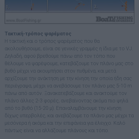
Τακτική-τρόπος ψαρέµατος
Η τακτική και ο τρόπος ψαρέµατος που θα
ακολουθήσουµε, είναι σε γενικές γραµµές η ίδια µε το VJ.
∆ηλαδή, αφού βρεθούµε πάνω από τον τόπο που
θέλουµε να ψαρέψουµε, κατεβάζουµε τον πλάνο µας στο
βυθό µέχρι να ακουµπήσει στον πυθµένα, και µετά
αρχίζουµε την ανάκτηση µε την κίνηση την οποία ήδη σας
περιέγραψα, µέχρι να ανεβάσουµε τον πλάνο µας 5-10 m
πάνω από αυτόν. Ξανακατεβάζουµε και ανακτούµε τον
πλάνο άλλες 2-3 φορές, ανεβαίνοντας ακόµα πιο ψηλά
από το βυθό (15-20 µ). Επαναλαµβάνουµε την κίνηση
δίχως υπερβολές, και ανεβάζουµε το πλάνο µας µέχρι τα
µεσόνερα ή ακόµα και την επιφάνεια για έλεγχο. Καλό
πάντως είναι να αλλάζουµε πλάνους και τόπο.