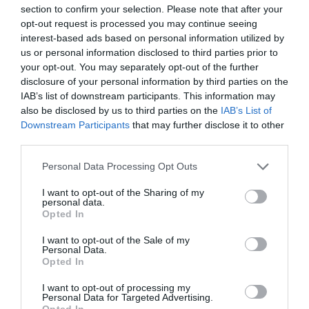
δεύτερη περίπτωση θα έχουµε έναν πλάνο που απλά
section to confirm your selection. Please note that after your
κρέµεται στο τέλος της αρµατωσιάς µας για κάποιο
opt-out request is processed you may continue seeing
interest-based ads based on personal information utilized by
χρονικό διάστηµα. Ο τέλειος συγχρονισµός είναι να
us or personal information disclosed to third parties prior to
εκτελέσουµε την επόµενη κίνηση ακριβώς πριν
your opt-out. You may separately opt-out of the further
αρχίσουµε να νιώθουµε το βάρος του πλάνου στη µύτη
disclosure of your personal information by third parties on the
του καλαµιού µας.
IAB’s list of downstream participants. This information may
also be disclosed by us to third parties on the
IAB’s List of
Downstream Participants
that may further disclose it to other
third parties.
Personal Data Processing Opt Outs
I want to opt-out of the Sharing of my
personal data.
Opted In
I want to opt-out of the Sale of my
Personal Data.
Opted In
I want to opt-out of processing my
Personal Data for Targeted Advertising.
Opted In