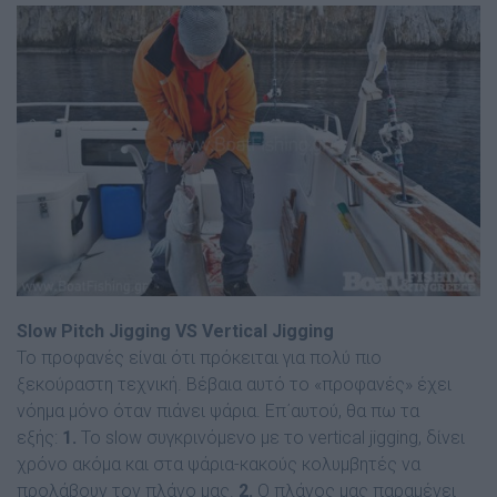
Slow Pitch Jigging VS Vertical Jigging
Το προφανές είναι ότι πρόκειται για πολύ πιο
ξεκούραστη τεχνική. Βέβαια αυτό το «προφανές» έχει
νόηµα µόνο όταν πιάνει ψάρια. Επ΄αυτού, θα πω τα
εξής:
1.
Το slow συγκρινόµενο µε το vertical jigging, δίνει
χρόνο ακόµα και στα ψάρια-κακούς κολυµβητές να
προλάβουν τον πλάνο µας.
2.
O πλάνος µας παραµένει