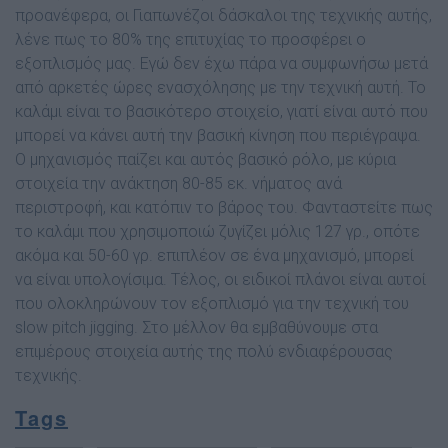
προανέφερα, οι Γιαπωνέζοι δάσκαλοι της τεχνικής αυτής,
λένε πως το 80% της επιτυχίας το προσφέρει ο
εξοπλισµός µας. Εγώ δεν έχω πάρα να συµφωνήσω µετά
από αρκετές ώρες ενασχόλησης µε την τεχνική αυτή. Το
καλάµι είναι το βασικότερο στοιχείο, γιατί είναι αυτό που
µπορεί να κάνει αυτή την βασική κίνηση που περιέγραψα.
Ο µηχανισµός παίζει και αυτός βασικό ρόλο, µε κύρια
στοιχεία την ανάκτηση 80-85 εκ. νήµατος ανά
περιστροφή, και κατόπιν το βάρος του. Φανταστείτε πως
το καλάµι που χρησιµοποιώ ζυγίζει µόλις 127 γρ., οπότε
ακόµα και 50-60 γρ. επιπλέον σε ένα µηχανισµό, µπορεί
να είναι υπολογίσιµα. Τέλος, οι ειδικοί πλάνοι είναι αυτοί
που ολοκληρώνουν τον εξοπλισµό για την τεχνική του
slow pitch jigging. Στο µέλλον θα εµβαθύνουµε στα
επιµέρους στοιχεία αυτής της πολύ ενδιαφέρουσας
τεχνικής.
Tags