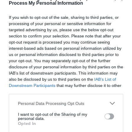
Process My Personal Information
στα νήµατα, όταν πρόκειται να ενώσουµε νήµα µε
πετονιά, ή νήµα µε κρίκο.
If you wish to opt-out of the sale, sharing to third parties, or
processing of your personal or sensitive information for
Ο κύριος ρόλος της διπλής πετονιάς είναι, όταν κοπεί το
targeted advertising by us, please use the below opt-out
ένα από τα δύο στελέχη, να µπορεί το άλλο να
section to confirm your selection. Please note that after your
συγκρατήσει το ψάρι. Για να µην εξελιχθεί όµως το
opt-out request is processed you may continue seeing
interest-based ads based on personal information utilized by
διπλάρωµα από ασπίδα προστασίας του εξοπλισµού µας
us or personal information disclosed to third parties prior to
σε… «αχίλλειο πτέρνα» του, θα πρέπει να προσέξουµε
your opt-out. You may separately opt-out of the further
πολύ την κατασκευή του. Ο κόµπος που χρησιµοποιούµε
disclosure of your personal information by third parties on the
στο διπλάρωµα πρέπει να είναι ο κατάλληλος και φυσικά
IAB’s list of downstream participants. This information may
δεµένος µε πολύ προσοχή. Εµείς προτείνουµε τον Spider
also be disclosed by us to third parties on the
IAB’s List of
Hitch, ο οποίος είναι σχετικά απλός, ή τον Bimini Twist, για
Downstream Participants
that may further disclose it to other
όσους διαθέτουν εµπειρία και επιδεξιότητα στην
third parties.
κατασκευή κόµπων.
Personal Data Processing Opt Outs
I want to opt-out of the Sharing of my
personal data.
Opted In