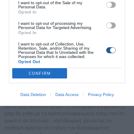
I want to opt-out of the Sale of my
Personal Data.
Opted In
I want to opt-out of processing my
Personal Data for Targeted Advertising.
Opted In
I want to opt-out of Collection, Use,
Retention, Sale, and/or Sharing of my
Personal Data that Is Unrelated with the
Purposes for which it was collected.
Opted Out
Με τη διπλή πετονιά δεν πετυχαίνουµε διπλάσια αντοχή.
Αντιθέτως, λόγω του κόµπου πέφτουµε πιο χαµηλά από
CONFIRM
το όριο τάνυσης της µονής πετονιάς. Ένας λάθος
κόµπος για τη συγκεκριµένη χρήση, όπως π.χ. ο απλός
κόµπος (διπλοπεραστή θηλιά) ή ο κόµπος Uni, θα
Data Deletion
Data Access
Privacy Policy
προκαλέσει φθορά στη πετονιά µε την πρώτη σοβαρή
αντίσταση, θα καταστρέψει το διπλάρωµα και φυσικά το
ψάρι θα χαθεί µε τα αγκίστρια καρφωµένα πάνω του (το
γνωστό σε πολλούς… «πετάλωµα»). ∆ένοντας το
σταθερό αγκίστρι στο τέλος του διπλαρώµατος,