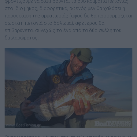
φροντίζουµε να διατηρούνται τα δύο κοµµάτια πετονιάς
στο ίδιο µήκος, διαφορετικά, αφενός µεν θα χαλάσει η
παρουσίαση της αρµατωσιάς (αφού δε θα προσαρµόζεται
σωστά η πετονιά στο δόλωµα), αφετέρου θα
επιβαρύνεται συνεχώς το ένα από τα δύο σκέλη του
διπλαρώµατος.