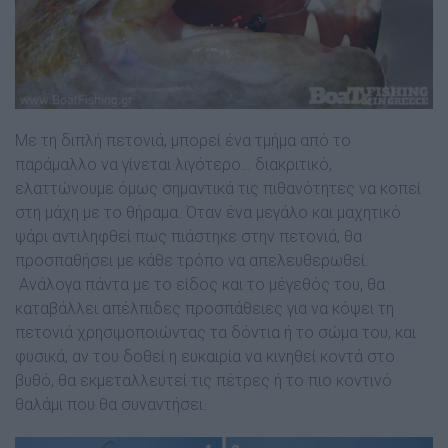
Με τη διπλή πετονιά, µπορεί ένα τµήµα από το
παράµαλλο να γίνεται λιγότερο… διακριτικό,
ελαττώνουµε όµως σηµαντικά τις πιθανότητες να κοπεί
στη µάχη µε το θήραµα. Όταν ένα µεγάλο και µαχητικό
ψάρι αντιληφθεί πως πιάστηκε στην πετονιά, θα
προσπαθήσει µε κάθε τρόπο να απελευθερωθεί.
Ανάλογα πάντα µε το είδος και το µέγεθός του, θα
καταβάλλει απέλπιδες προσπάθειες για να κόψει τη
πετονιά χρησιµοποιώντας τα δόντια ή το σώµα του, και
φυσικά, αν του δοθεί η ευκαιρία να κινηθεί κοντά στο
βυθό, θα εκµεταλλευτεί τις πέτρες ή το πιο κοντινό
θαλάµι που θα συναντήσει.