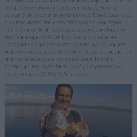
Οι περισσότεροι κόµποι, στο σηµείο επαφής µε τον κρίκο
ή το µάτι ενός αγκιστριού, έχουν πολύ µεγαλύτερη
αντοχή όταν γίνονται µε διπλή πετονιά. Ειδικά όµως όταν
ο κόµπος γίνεται πάνω στο στέλεχος του αγκιστριού
(π.χ. ο κόµπος Snell), χαλαρώνει σχετικά εύκολα µε το
νερό και µπορεί να λυθεί. Έτσι, ακινητοποιούµε για
ασφάλεια τις άκρες πάνω στο αγκίστρι, µε ένα κοµµάτι
νήµατος (κόµπος stopper). Μάλιστα, λόγω της φύσης του
νήµατος αποφεύγουµε τον κόµπο Spider Hitch και
προτιµούµε τον κόµπο Bimini, αλλά µε περισσότερες
πλέον σπείρες (25-30).
Καλή επιτυχία!