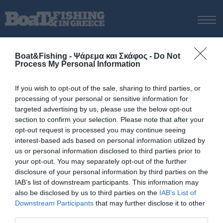
ΑΡΧΙΚΗ
Boat&Fishing - Ψάρεμα και Σκάφος -
Do Not
ΝΕΑ
Process My Personal Information
ΑΡΧΙΚΗ
/
Διπλάρωμα
ΕΚΔΟΣΕΙΣ
Tag:
Διπλάρωμα
If you wish to opt-out of the sale, sharing to third parties, or
ΨΑΡΕΜΑ ΑΠΟ ΑΚΤΗ
processing of your personal or sensitive information for
ΨΑΡΕΜΑ ΑΠΟ ΣΚΑΦΟΣ
targeted advertising by us, please use the below opt-out
section to confirm your selection. Please note that after your
ΨΑΡΟΤΟΥΦΕΚΟ
opt-out request is processed you may continue seeing
ΣΚΑΦΟΣ
interest-based ads based on personal information utilized by
us or personal information disclosed to third parties prior to
VIDEO
your opt-out. You may separately opt-out of the further
ΕΞΟΠΛΙΣΜΟΣ
disclosure of your personal information by third parties on the
IAB’s list of downstream participants. This information may
ΘΕΣΣΑΛΟΝΙΚΗ BOAT & FISHING SHOW 2025
also be disclosed by us to third parties on the
IAB’s List of
BOAT & FISHING SHOW 2025
Downstream Participants
that may further disclose it to other
third parties.