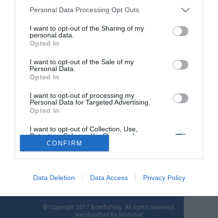
Personal Data Processing Opt Outs
I want to opt-out of the Sharing of my
Συρτή Φύλακας: κατασκευή αρματωσιάς
personal data.
με διπλάρωμα
Opted In
I want to opt-out of the Sale of my
Κατά την κατασκευή αρµατωσιάς για συρτή µε ζωντανό ή
Personal Data.
νωπό δόλωµα, διπλώνουµε τη πετονιά για µισό περίπου
Opted In
µέτρο στο τέλος της και στη συνέχεια δένουµε τα αγκίστρια
πάνω στο διπλάρωµα. Με τη διπλή πετονιά, µπορεί ένα τµήµα
I want to opt-out of processing my
Personal Data for Targeted Advertising.
από το παράµαλλο να γίνεται λιγότερο… διακριτικό,
Opted In
ελαττώνουµε όµως σηµαντικά τις πιθανότητες να κοπεί στη
µάχη µε το […]
I want to opt-out of Collection, Use,
Retention, Sale, and/or Sharing of my
Personal Data that Is Unrelated with the
CONFIRM
Purposes for which it was collected.
Opted Out
Data Deletion
Data Access
Privacy Policy
© Copyright 2017 Boatfishing. All rights reserved.
Handcrafted By
Whitehat