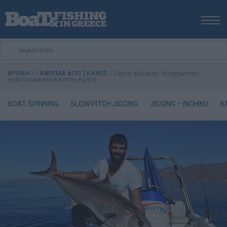
ΑΡΧΙΚΗ
ΝΕΑ
ΑΡΧΙΚΗ
/
/
ΨΑΡΕΜΑ ΑΠΟ ΣΚΑΦΟΣ
/
Συρτή φύλακας: Kυνηγώντας
ΕΚΔΟΣΕΙΣ
γιγάντια μαγιάτικα στην Κρήτη
ΨΑΡΕΜΑ ΑΠΟ ΑΚΤΗ
BOAT SPINNING
SLOW PITCH JIGGING
JIGGING – INCHIKU
K
ΨΑΡΕΜΑ ΑΠΟ ΣΚΑΦΟΣ
ΨΑΡΟΤΟΥΦΕΚΟ
ΣΚΑΦΟΣ
VIDEO
ΕΞΟΠΛΙΣΜΟΣ
ΘΕΣΣΑΛΟΝΙΚΗ BOAT & FISHING SHOW 2025
BOAT & FISHING SHOW 2025