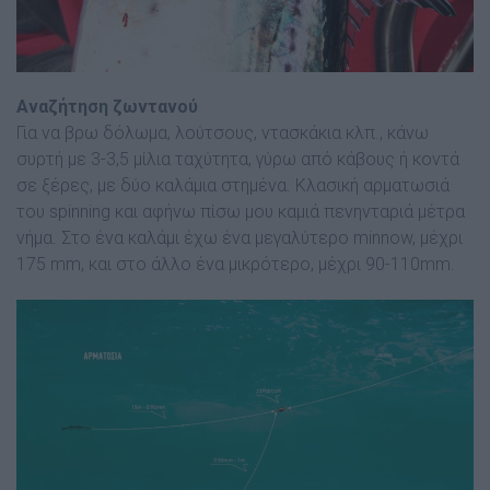
Αναζήτηση ζωντανού
Για να βρω δόλωµα, λούτσους, ντασκάκια κλπ., κάνω
συρτή µε 3-3,5 µίλια ταχύτητα, γύρω από κάβους ή κοντά
σε ξέρες, µε δύο καλάµια στηµένα. Κλασική αρµατωσιά
του spinning και αφήνω πίσω µου καµιά πενηνταριά µέτρα
νήµα. Στο ένα καλάµι έχω ένα µεγαλύτερο minnow, µέχρι
175 mm, και στο άλλο ένα µικρότερο, µέχρι 90-110mm.