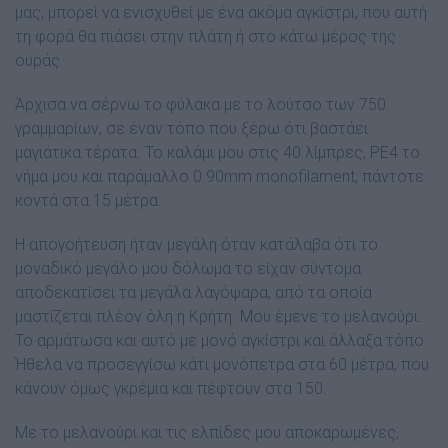
µας, µπορεί να ενισχυθεί µε ένα ακόµα αγκίστρι, που αυτή
τη φορά θα πιάσει στην πλάτη ή στο κάτω µέρος της
ουράς.
Άρχισα να σέρνω το φύλακα µε το λούτσο των 750
γραµµαρίων, σε έναν τόπο που ξέρω ότι βαστάει
µαγιάτικα τέρατα. Το καλάµι µου στις 40 λίµπρες, PE4 το
νήµα µου και παράµαλλο 0.90mm monofilament, πάντοτε
κοντά στα 15 µέτρα.
H απογοήτευση ήταν µεγάλη όταν κατάλαβα ότι το
µοναδικό µεγάλο µου δόλωµα το είχαν σύντοµα
αποδεκατίσει τα µεγάλα λαγόψαρα, από τα οποία
µαστίζεται πλέον όλη η Κρήτη. Μου έµενε το µελανούρι.
Το αρµάτωσα και αυτό µε µονό αγκίστρι και άλλαξα τόπο.
Ήθελα να προσεγγίσω κάτι µονόπετρα στα 60 µέτρα, που
κάνουν όµως γκρέµια και πέφτουν στα 150.
Με το µελανούρι και τις ελπίδες µου αποκαρωµένες,