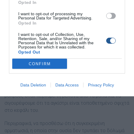
Opted In
I want to opt-out of processing my
Personal Data for Targeted Advertising.
Opted In
I want to opt-out of Collection, Use,
Retention, Sale, and/or Sharing of my
Personal Data that Is Unrelated with the
Purposes for which it was collected.
Opted Out
CONFIRM
Data Deletion
Data Access
Privacy Policy
Σηµαντικό είναι να µην τραυµατίσουµε το ψάρι στους
βολβούς όταν περνάµε τη βελόνα από τα µάτια και να
σιγουρέψουµε ότι τα αγκίστρι είναι τοποθετηµένο σφιχτά
στο κεφάλι του.
Περιγραφικά, να προσθέσω ότι η συγκεκριµένη
αρµατωσιά, η οποία στην ουσία δεν τρυπάει το δόλωµά