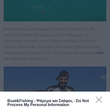
Εκείνη τη µέρα, ένας µικρός λούτσος, κοντά στα 45
εκατοστά, πιάστηκε νωρίς, και στο καλάµι µε το
µικρότερο τεχνητό των 110mm, πιάστηκε ένα πολύ
µεγάλο µελανούρι. Τα έριξα στον αυτοσχέδιο σωλήνα
συντήρησης ζωντανού, τον οποίο έχω παρουσιάσει
εδώ
σε παλιότερο άρθρο µου.
Boat&Fishing - Ψάρεμα και Σκάφος -
Do Not
Process My Personal Information