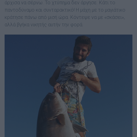
άρχισα να σέρνω. Το χτύπηµα δεν άργησε. Κάτι το
παντοδύναµο και συνταρακτικό! Η µάχη µε το µαγιάτικο
κράτησε πάνω από µισή ώρα. Κόντεψε να µε «σκάσει»,
αλλά βγήκα νικητής αυτήν την φορά.