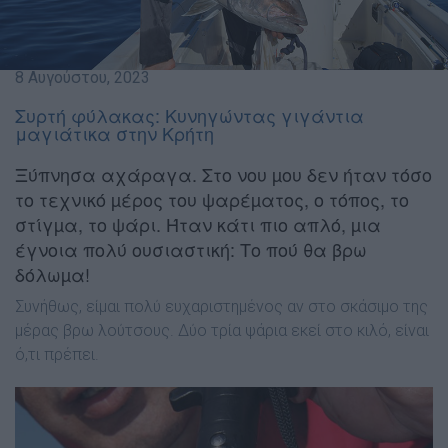
8 Αυγούστου, 2023
Συρτή φύλακας: Kυνηγώντας γιγάντια
μαγιάτικα στην Κρήτη
Ξύπνησα αχάραγα. Στο νου µου δεν ήταν τόσο
το τεχνικό µέρος του ψαρέµατος, ο τόπος, το
στίγµα, το ψάρι. Ήταν κάτι πιο απλό, µια
έγνοια πολύ ουσιαστική: Το πού θα βρω
δόλωµα!
Συνήθως, είµαι πολύ ευχαριστηµένος αν στο σκάσιµο της
µέρας βρω λούτσους. ∆ύο τρία ψάρια εκεί στο κιλό, είναι
ό,τι πρέπει.