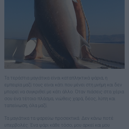
Τα τεράστια µαγιάτικα είναι καταπληκτικά ψάρια, η
εµπειρία µαζί τους είναι κάτι που µένει στη µνήµη και δεν
µπορεί να συγκριθεί µε κάτι άλλο. Όταν πιάσεις στα χέρια
σου ένα τέτοιο πλάσµα, νιώθεις χαρά, δέος, λύπη και
ταπείνωση, όλα µαζί.
Τα µαγιάτικα τα ψαρεύω προσεκτικά. ∆εν κάνω ποτέ
υπερβολές. Ένα ψάρι κάθε τόσο, µου αρκεί και µου