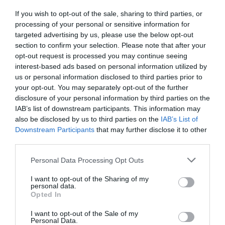
If you wish to opt-out of the sale, sharing to third parties, or
processing of your personal or sensitive information for
targeted advertising by us, please use the below opt-out
section to confirm your selection. Please note that after your
Το μαγιάτικο της ιστορίας μας
opt-out request is processed you may continue seeing
interest-based ads based on personal information utilized by
us or personal information disclosed to third parties prior to
Ο ήλιος ψήλωνε και είπα να ξεκινήσω για τα στίγµατά µου
your opt-out. You may separately opt-out of the further
πριν πιάσει για τα καλά η ζέστη.
disclosure of your personal information by third parties on the
IAB’s list of downstream participants. This information may
Αρµάτωσα το λούτσο στο φύλακά µου, µε έναν τρόπο
also be disclosed by us to third parties on the
IAB’s List of
που αποτελεί αγαπηµένη µου τεχνική. Όσοι φίλοι θέλουν,
Downstream Participants
that may further disclose it to other
µπορούν να δουν το παρακάτω βίντεο για να έχουν µια
third parties.
άµεση επαφή µε την αρµατωσιά. Είναι ένα βίντεο από την
Personal Data Processing Opt Outs
IGFA που ονοµάζεται “How to bridle large baits: IGFA
School of Sportfishing» και θα το βρείτε εύκολα. Με αυτό
I want to opt-out of the Sharing of my
personal data.
θα καταλάβετε την πονηριά της αρµατωσιάς που
Opted In
επιτρέπει στο δόλωµά µας να παραµείνει ζωντανό για
πολλή ώρα και µε πολύ καλή πλευστότητα.
I want to opt-out of the Sale of my
Personal Data.