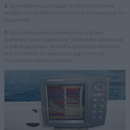
2.
Τα κοπάδια από µικρόψαρα τα οποία εντοπίζονται
συνήθως από τα βυθόµετρα, κινούνται στη περιοχή µε το
θερµοκλινές.
3.
Πιο εξειδικευµένες συσκευές είναι οι ειδικοί
αισθητήρες για το θερµοκλινές (thermocline sensors) και
οι βαθυθερµογράφοι. Αλλά εδώ ξεφεύγουµε κατά πολύ
από το επίπεδο του ερασιτέχνη ψαρά, τόσο σε
τεχνογνωσία όσο και σε κόστος.