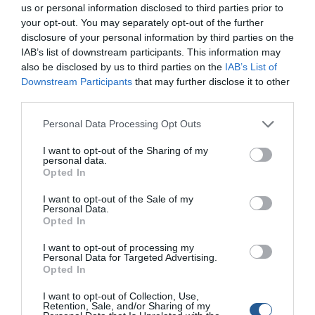
us or personal information disclosed to third parties prior to
your opt-out. You may separately opt-out of the further
disclosure of your personal information by third parties on the
IAB’s list of downstream participants. This information may
also be disclosed by us to third parties on the
IAB’s List of
Downstream Participants
that may further disclose it to other
third parties.
Personal Data Processing Opt Outs
Θα πρέπει να επισηµάνω πως η µελέτη για το
θερµοκλινές έχει γίνει εκτενέστερα και µε µεγάλη
I want to opt-out of the Sharing of my
personal data.
ακρίβεια για τις λίµνες (εξ ου και οι ορισµοί υπολίµνιο,
Opted In
επιλίµνιο). Σε λιµνοθάλασσες και κλειστούς κόλπους, η
αντιστοίχιση είναι ικανοποιητική. Στην ανοιχτή όµως
I want to opt-out of the Sale of my
Personal Data.
θάλασσα όπου υπεισέρχονται επιπλέον αστάθµητοι
Opted In
παράγοντες, απλά προσεγγίζουµε το φαινόµενο του
I want to opt-out of processing my
θερµοκλινούς. Μελετώντας τον γενικό µηχανισµό του και
Personal Data for Targeted Advertising.
αναζητούµε συνεχώς δεδοµένα για τον προσωρινό του
Opted In
προσδιορισµό. Κάθε περιοχή (κάβος, κόλπος κτλ.) έχει
I want to opt-out of Collection, Use,
ένα ιδιαίτερο, ασταθές θερµοκλινές.
Retention, Sale, and/or Sharing of my