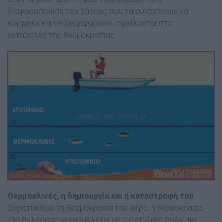
διαφοροποίηση του βάθους που τα συναντούµε να
κυνηγούν και να ζευγαρώνουν, οφείλονται στις
µεταβολές της θερµοκρασίας.
Θερµοκλινές, η δηµιουργία και η καταστροφή του
Συγκριτικά µε τη θερµοκρασία του αέρα, η θερµοκρασία
της θάλασσας µεταβάλλεται µε τις εποχές πολύ πιο