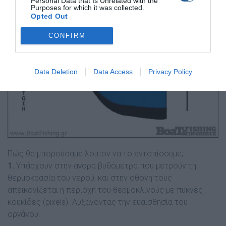
Personal Data that Is Unrelated with the
Purposes for which it was collected.
Opted Out
CONFIRM
Data Deletion
Data Access
Privacy Policy
Πώς θα µπορούσαµε λοιπόν να το εντοπίσουµε;
1.
Υπάρχουν στην αγορά βυθόµετρα που µετρούν τη
θερµοκρασία του νερού, και στην οθόνη τους
απεικονίζεται η περιοχή του θερµοκλινούς µε πυκνές
κουκίδες (pixels). Αυξάνοντας την ευαισθησία του
οργάνου.