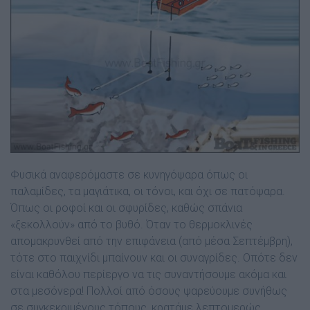
Φυσικά αναφερόµαστε σε κυνηγόψαρα όπως οι
παλαµίδες, τα µαγιάτικα, οι τόνοι, και όχι σε πατόψαρα.
Όπως οι ροφοί και οι σφυρίδες, καθώς σπάνια
«ξεκολλούν» από το βυθό. Όταν το θερµοκλινές
αποµακρυνθεί από την επιφάνεια (από µέσα Σεπτέµβρη),
τότε στο παιχνίδι µπαίνουν και οι συναγρίδες. Οπότε δεν
είναι καθόλου περίεργο να τις συναντήσουµε ακόµα και
στα µεσόνερα! Πολλοί από όσους ψαρεύουµε συνήθως
σε συγκεκριµένους τόπους, κρατάµε λεπτοµερώς