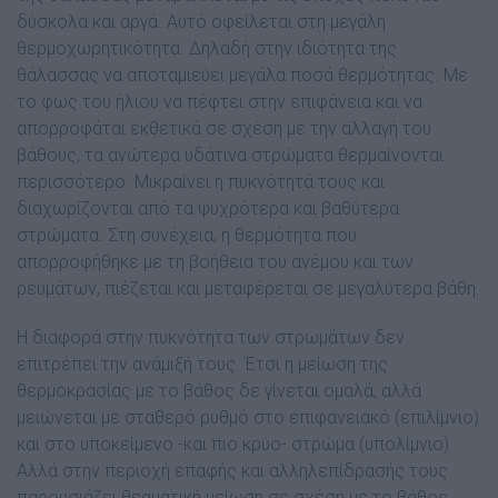
δύσκολα και αργά. Αυτό οφείλεται στη µεγάλη
θερµοχωρητικότητα. Δηλαδή στην ιδιότητα της
θάλασσας να αποταµιεύει µεγάλα ποσά θερµότητας. Με
το φως του ήλιου να πέφτει στην επιφάνεια και να
απορροφάται εκθετικά σε σχέση µε την αλλαγή του
βάθους, τα ανώτερα υδάτινα στρώµατα θερµαίνονται
περισσότερο. Μικραίνει η πυκνότητά τους και
διαχωρίζονται από τα ψυχρότερα και βαθύτερα
στρώµατα. Στη συνέχεια, η θερµότητα που
απορροφήθηκε µε τη βοήθεια του ανέµου και των
ρευµάτων, πιέζεται και µεταφέρεται σε µεγαλύτερα βάθη.
Η διαφορά στην πυκνότητα των στρωµάτων δεν
επιτρέπει την ανάµιξή τους. Έτσι η µείωση της
θερµοκρασίας µε το βάθος δε γίνεται οµαλά, αλλά
µειώνεται µε σταθερό ρυθµό στο επιφανειακό (επιλίµνιο)
και στο υποκείµενο -και πιο κρύο- στρώµα (υπολίµνιο).
Αλλά στην περιοχή επαφής και αλληλεπίδρασής τους
παρουσιάζει θεαµατική µείωση σε σχέση µε το βάθος.