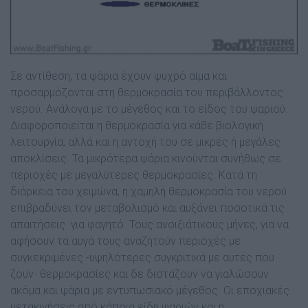
Σε αντίθεση, τα ψάρια έχουν ψυχρό αίµα και
προσαρµόζονται στη θερµοκρασία του περιβάλλοντος
νερού. Ανάλογα µε το µέγεθος και το είδος του ψαριού.
Διαφοροποιείται η θερµοκρασία για κάθε βιολογική
λειτουργία, αλλά και η αντοχή του σε µικρές ή µεγάλες
αποκλίσεις. Τα µικρότερα ψάρια κινούνται συνήθως σε
περιοχές µε µεγαλύτερες θερµοκρασίες. Κατά τη
διάρκεια του χειµώνα, η χαµηλή θερµοκρασία του νερού
επιβραδύνει τον µεταβολισµό και αυξάνει ποσοτικά τις
απαιτήσεις
για φαγητό. Τους ανοιξιάτικους µήνες, για να
αφήσουν τα αυγά τους αναζητούν περιοχές µε
συγκεκριµένες -υψηλότερες συγκριτικά µε αυτές που
ζουν- θερµοκρασίες και δε διστάζουν να γιαλώσουν
ακόµα και ψάρια µε εντυπωσιακό µέγεθος. Οι εποχιακές
µετακινήσεις από κάποια είδη ψαριών και η