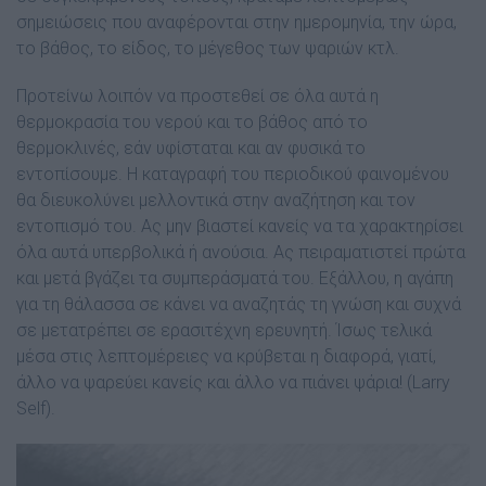
σηµειώσεις που αναφέρονται στην ηµεροµηνία, την ώρα,
το βάθος, το είδος, το µέγεθος των ψαριών κτλ.
Προτείνω λοιπόν να προστεθεί σε όλα αυτά η
θερµοκρασία του νερού και το βάθος από το
θερµοκλινές, εάν υφίσταται και αν φυσικά το
εντοπίσουµε. Η καταγραφή του περιοδικού φαινοµένου
θα διευκολύνει µελλοντικά στην αναζήτηση και τον
εντοπισµό του. Ας µην βιαστεί κανείς να τα χαρακτηρίσει
όλα αυτά υπερβολικά ή ανούσια. Ας πειραµατιστεί πρώτα
και µετά βγάζει τα συµπεράσµατά του. Εξάλλου, η αγάπη
για τη θάλασσα σε κάνει να αναζητάς τη γνώση και συχνά
σε µετατρέπει σε ερασιτέχνη ερευνητή. Ίσως τελικά
µέσα στις λεπτοµέρειες να κρύβεται η διαφορά, γιατί,
άλλο να ψαρεύει κανείς και άλλο να πιάνει ψάρια! (Larry
Self).