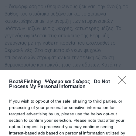
Η διαµόρφωση του θερµοκλινούς ξεκινάει την άνοιξη, το
βάθος του σταδιακά αυξάνεται και το χειµώνα
καταστρέφεται µε την ανάµιξη των επιφανειακών
υδάτινων µαζών µε τις ψυχρές, κατώτερες µάζες. Το
γεγονός οφείλεται στις απώλειες της θερµικής
ενέργειας µε την κάθετη πορεία που ακολουθεί το
θερµοκλινές. Στο σχηµατισµό νέων ψυχρών
επιφανειακών στρωµάτων και την τελική εξίσωση
θερµοκρασίας και πυκνότητας των υδάτων. Κατά την
διάρκεια του χειµώνα, ακόµα και τις ζεστές ηλιόλουστες
ηµέρες, οι χαµηλές ατµοσφαιρικές πιέσεις δεν µπορούν
Boat&Fishing - Ψάρεμα και Σκάφος -
Do Not
Process My Personal Information
να διοχετεύσουν σε βάθος τα θερµά επιφανιακά
στρώµατα. Ώστε να έχουµε ένα νέο θερµοκλινές.
If you wish to opt-out of the sale, sharing to third parties, or
processing of your personal or sensitive information for
targeted advertising by us, please use the below opt-out
section to confirm your selection. Please note that after your
opt-out request is processed you may continue seeing
interest-based ads based on personal information utilized by