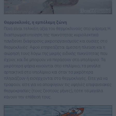
Θερµοκλινές, η εµπόλεµη ζώνη
Ποια είναι τελικά η αξία του θερµοκλινούς στο ψάρεµα; Η
διαστρωµατοποίηση της πυκνότητας κυριολεκτικά
παγιδεύει διάφορους µικροοργανισµούς και ουσίες στο
θερµοκλινές. Αφού επηρεάζεται άµεσα η πλεύση και η
αιώρησή τους λόγω της µικρής ειδικής πυκνότητας που
έχουν, και δε µπορούν να περάσουν στο υπολίµνιο. Τα
µικρότερα ψάρια κινούνται στο επιλίµνιο, τα µεγάλα
αρπακτικά στο υπολίµνιο και όταν τα µικρότερα
πλησιάζουν ή εισέρχονται στο θερµοκλινές. Είτε για να
τραφούν, είτε για να αποφύγουν τις υψηλές επιφανειακές
θερµοκρασίες (τους ζεστούς µήνες), τότε τα µεγάλα
κάνουν την επίθεσή τους.