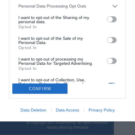
Personal Data Processing Opt Outs
I want to opt-out of the Sharing of my
Συρτή: Ψάρεμα & Θερμοκλινές
personal data.
Opted In
Ο άνθρωπος χαρακτηρίζεται ως θερµόαιµο ζώο, λόγω της
I want to opt-out of the Sale of my
ιδιότητας να διατηρεί τη θερµοκρασία του σταθερή µέσω των
Personal Data.
χηµικών αντιδράσεων. Και κυρίως των καύσεων που
Opted In
πραγµατοποιεί µηχανικά στον οργανισµό του. Σε αντίθεση, τα
ψάρια έχουν ψυχρό αίµα και προσαρµόζονται στη θερµοκρασία
I want to opt-out of processing my
Personal Data for Targeted Advertising.
του περιβάλλοντος νερού. Ανάλογα µε το µέγεθος και το
Opted In
είδος του ψαριού. Διαφοροποιείται η θερµοκρασία […]
I want to opt-out of Collection, Use,
Retention, Sale, and/or Sharing of my
Personal Data that Is Unrelated with the
CONFIRM
Purposes for which it was collected.
Opted Out
Data Deletion
Data Access
Privacy Policy
© Copyright 2017 Boatfishing. All rights reserved.
Handcrafted By
Whitehat