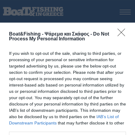
ΑΡΧΙΚΗ
Boat&Fishing - Ψάρεμα και Σκάφος -
Do Not
ΝΕΑ
Process My Personal Information
ΑΡΧΙΚΗ
/
Ψάρεμα και Θερμοκλινές
ΕΚΔΟΣΕΙΣ
Tag:
Ψάρεμα και Θερμοκλινές
If you wish to opt-out of the sale, sharing to third parties, or
ΨΑΡΕΜΑ ΑΠΟ ΑΚΤΗ
processing of your personal or sensitive information for
ΨΑΡΕΜΑ ΑΠΟ ΣΚΑΦΟΣ
targeted advertising by us, please use the below opt-out
section to confirm your selection. Please note that after your
ΨΑΡΟΤΟΥΦΕΚΟ
opt-out request is processed you may continue seeing
ΣΚΑΦΟΣ
interest-based ads based on personal information utilized by
us or personal information disclosed to third parties prior to
VIDEO
your opt-out. You may separately opt-out of the further
ΕΞΟΠΛΙΣΜΟΣ
disclosure of your personal information by third parties on the
IAB’s list of downstream participants. This information may
ΘΕΣΣΑΛΟΝΙΚΗ BOAT & FISHING SHOW 2025
also be disclosed by us to third parties on the
IAB’s List of
BOAT & FISHING SHOW 2025
Downstream Participants
that may further disclose it to other
third parties.