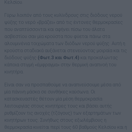
Κελσίου.
Γύρω λοιπόν από τους κυλίνδρους στις διόδους νερού
ψύξης το νερό «βράζει» από τις έντονες θερµοκρασίες
που αναπτύσσονται και αφήνει πίσω του άλατα
ασβεστίου σαν µία κρούστα που φύεται πάνω στα
αλουµινένια τοιχώµατα των διόδων νερού ψύξης. Αυτή η
κρούστα σταδιακά αυξάνεται στενεύοντας µοιραία και τις
διόδους ψύξης
(Φωτ.3 και Φωτ.4)
και προκαλώντας
κάποια στιγµή «έµφραγµα» στην θερµική αναπνοή του
κινητήρα.
Είναι σαν να προσπαθούµε να αναπνεύσουµε µέσα από
µία πάνινη µάσκα σε συνθήκες καύσωνα. Οι
κατασκευαστές θέτουν µία µέση θερµοκρασία
λειτουργίας στους κινητήρες τους και βάσει αυτής
ρυθµίζουν τις ανοχές (τζόγους) των εξαρτηµάτων των
κινητήρων τους. Συνήθως στους εξωλέµβιους η
θερµοκρασία κινείται περί τους 60 βαθµούς Κελσίου και η