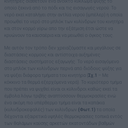
κινητήρες διαθέτουν ένα ανοικτό κύκλωµα ψύξης το
οποίο ξεκινά από το πόδι και τις εισαγωγές νερού. Το
νερό εκεί καταλήγει στην αντλία νερού (ιµπέλερ) η οποία
προωθεί το νερό στο µπλόκ των κυλίνδρων του κινητήρα
και στον κορµό γύρω απο την εξάτµιση έτσι ώστε να
κρυώνουν τα καυσαέρια και να µειωθεί ο όγκος τους.
Με αυτόν τον τρόπο δεν χρειαζόµαστε και µεγάλους σε
διαστάσεις κορµούς και αντίστοιχα αυξηµένες
διαστάσεις συστήµατος εξαγωγής. Το νερό εισαγόµενο
στο µπλόκ των κυλίνδρων περνά από διόδους ψύξης για
να ψύξει διάφορα τµήµατα του κινητήρα (
Σχ.1
– Με
κόκκινο τα θερµά εξερχόµενα νερά). Το κυριότερο τµήµα
που πρέπει να ψυχθεί είναι οι κύλινδροι καθώς εκεί τα
έµβολα λόγω τριβής αναπτύσσουν θερµοκρασίες ενώ
ένα ακόµη πιο υπέρθερµο τµήµα είναι τα καπάκια
(κυλινδροκεφαλές) των κυλίνδρων
(Φωτ.1)
τα οποία
δέχονται εξαιρετικά υψηλές θερµοκρασίες τοπικά εντός
των θαλάµων καύσης αρκετών εκατοντάδων βαθµών