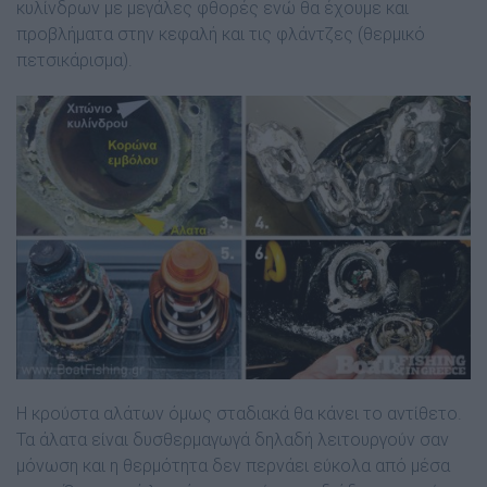
κυλίνδρων µε µεγάλες φθορές ενώ θα έχουµε και
προβλήµατα στην κεφαλή και τις φλάντζες (θερµικό
πετσικάρισµα).
Η κρούστα αλάτων όµως σταδιακά θα κάνει το αντίθετο.
Τα άλατα είναι δυσθερµαγωγά δηλαδή λειτουργούν σαν
µόνωση και η θερµότητα δεν περνάει εύκολα από µέσα