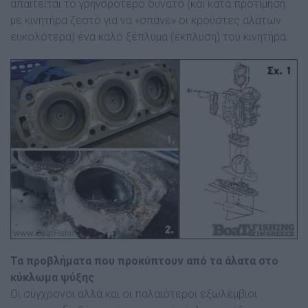
απαιτείται το γρηγορότερο δυνατό (και κατά προτίµηση
µε κινητήρα ζεστό για να «σπάνε» οι κρούστες αλάτων
ευκολότερα) ένα καλό ξέπλυµα (έκπλυση) του κινητήρα.
Τα προβλήµατα που προκύπτουν από τα άλατα στο
κύκλωµα ψύξης
Οι σύγχρονοι αλλά και οι παλαιότεροι εξωλέµβιοι