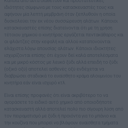
Κάποια από αυτά διαθέτουν και προστατευτικές
ιδιότητες σύµφωνα µε τους κατασκευαστές τους και
αφήνουν µία λεπτή µεµβράνη όταν ξεπλυθούν η οποία
δυσκολεύει την εκ νέου συσσώρευση αλάτων. Κάποιοι
κατασκευαστές επίσης διατείνονται ότι µε τη χρήση
τέτοιου χηµικού ο κινητήρας εργάζεται πεντακάθαρος και
οι φλάντζες στην κεφαλή και αλλού καταπονούνται
ελάχιστα λόγω απουσίας αλάτων. Κάποιοι ιδιοκτήτες
ισχυρίζονται επίσης ότι έχουν δεί καλά αποτελέσµατα
και µε µικρό κόστος µε λευκό ξύδι αλλά επειδή το ξύδι
(οξικό οξύ) αποτελεί ασθενές οξύ ενδέχεται να
διαβρώσει σταδιακά το ευαίσθητο κράµα αλουµινίου του
κινητήρα εάν είναι ισχυρό κτλ.
Είναι επίσης προφανές ότι είναι ακριβότερο το να
αγοράσετε το ειδικό αυτό χηµικό από οποιοδήποτε
κατασκευαστή αλλά αποτελεί πολύ πιο σίγουρη λύση από
τον πειραµατισµό µε ξύδι ή προιόντα για το µπάνιο και
την κουζίνα που µπορεί να βλάψουν ευαίσθητα τµήµατα