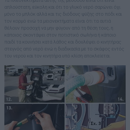
Τα πλεονεκτήµατα αυτής της µεθόδου είναι ότι είναι
απλούστατη, εύκολη και ότι το γλυκό νερό σαρώνει όχι
µόνο το µπλόκ αλλά και τις διόδους ψύξης στο πόδι και
τον κορµό ενώ τα µειονεκτήµατα είναι ότι τα αυτιά
θέλουν προσοχή να µην φύγουν από τη θέση τους, η
κάποιος σκοντάψει στον ποτιστικό σωλήνα ή κάποιο
παιδί τα κουνήσει κατά λάθος και δουλέψει ο κινητήρας
στεγνός από νερό ενώ η διαδικασία µε το σκάφος εντός
του νερού και τον κινητήρα υπό κλίση αποκλείεται.