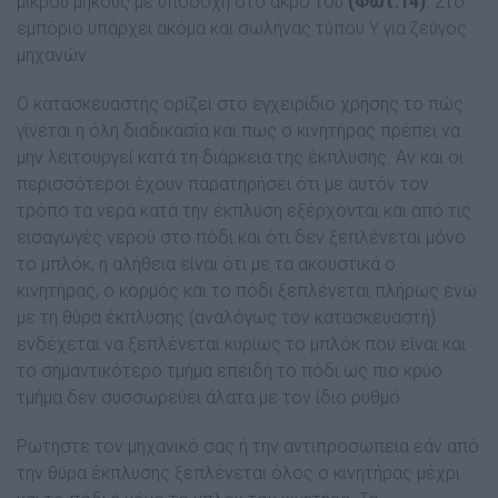
µικρού µήκους µε υποδοχή στο άκρο του
(Φωτ.14)
. Στο
εµπόριο υπάρχει ακόµα και σωλήνας τύπου Υ για ζεύγος
µηχανών.
Ο κατασκευαστής ορίζει στο εγχειρίδιο χρήσης το πώς
γίνεται η όλη διαδικασία και πως ο κινητήρας πρέπει να
µην λειτουργεί κατά τη διάρκεια της έκπλυσης. Αν και οι
περισσότεροι έχουν παρατηρήσει ότι µε αυτόν τον
τρόπο τα νερά κατά την έκπλυση εξέρχονται και από τις
εισαγωγές νερού στο πόδι και ότι δεν ξεπλένεται µόνο
το µπλόκ, η αλήθεια είναι ότι µε τα ακουστικά ο
κινητήρας, ο κορµός και το πόδι ξεπλένεται πλήρως ενώ
µε τη θύρα έκπλυσης (αναλόγως τον κατασκευαστή)
ενδέχεται να ξεπλένεται κυρίως το µπλόκ που είναι και
το σηµαντικότερο τµήµα επειδή το πόδι ως πιο κρύο
τµήµα δεν συσσωρεύει άλατα µε τον ίδιο ρυθµό.
Ρωτήστε τον µηχανικό σας ή την αντιπροσωπεία εάν από
την θύρα έκπλυσης ξεπλένεται όλος ο κινητήρας µέχρι