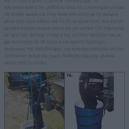
και το πόδι ή µόνο το µπλοκ του κινητήρα. Τα
πλεονεκτήµατα της µεθόδου είναι ότι ο κινητήρας µπορεί
να πλυθεί ακόµη και όταν είναι υπο κλίση µε το σκάφος
µέσα στο νερό καθώς και το ότι οι ιδιοκτήτες που έχουν
µεγάλα δοχεία γλυκού νερού και µία αντλία 12V παρόµοια
µε αυτή της αντλίας ντούς ή της αντλίας σεντίνας και µε
µία ποσότητα 20-30 λίτρα ή και αρκετά λιγότερο
αναλόγως της ιπποδύναµης του κινητήρα µπορούν να τον
ξεπλύνουν ακόµη και χωρίς διάθεση παροχής γλυκού
νερού από το ντόκο.