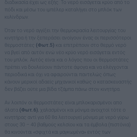
διαδικασία έχει ως εξής. Το νερό εισάγεται κρύο από το
πόδι και µέσω του ιµπέλερ καταλήγει στο µπλόκ των
κυλίνδρων.
Όταν το νερό αγγίξει την θερµοκρασία λειτουργίας του
κινητήρα ή την ξεπεράσει ανοίγουν ένας οι περισσότεροι
θερµοστάτες
(Φωτ.5)
και επιτρέπουν στο θερµό νερό
να βγεί από αυτόν ενώ νέο κρύο νερό εισάγεται εντός
του µπλόκ. Αυτός είναι και ο λόγος που οι θερµοστάτες
πρέπει να δουλεύουν πάντοτε άψογα και να ελέγχονται
περιοδικά και όχι να αφαιρούνται παντελώς όπως
κάνουν µερικοί αδαείς µηχανικοί καθώς ο κατασκευαστής
δεν βάζει ούτε µια βίδα τζάµπα πάνω στον κινητήρα.
Αν λοιπόν οι θερµοστάτες είναι µπλοκαρισµένοι απο
άλατα
(Φωτ.6)
, χαλασµένοι και µόνιµα ανοιχτοί τότε ο
κινητήρας αντί για 60 θα λειτουργεί µόνιµα µε νερό γύρω
στους 30 – 40 βαθµούς κελσίου και τα έµβολα (πιστόνια)
θα κινούνται «σφιχτά και µαγκωµένα» εντός των