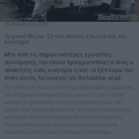
10 Νοεμβρίου, 2022
Τεχνικό Θέμα: Ξεπλένοντας εσωτερικά τον
κινητήρα
Μία από τις σηµαντικότερες εργασίες
συντήρησης την οποία πραγµατοποιεί ο ίδιος ο
ιδιοκτήτης ενός κινητήρα είναι το ξέπλυµα του
όταν αυτός λειτουργεί σε θαλάσσιο νερό.
Το τακτικό ξέπλυµα του κινητήρα προλαµβάνει δραµατικά
την επιζήµια συσσώρευση αλάτων εντός του η οποία
µπορεί να προκαλέσει πολλά προβλήµατα όπως θα
δούµε στην πορεία για αυτό και οι εταιρείες κατασκευής
κινητήρων όπως και διάφοροι τρίτοι κατασκευαστές
έχουν αναπτύξει µία ολόκληρη σειρά τεχνικών και
προιόντων για το σωστό ξέπλυµα του κινητήρα.