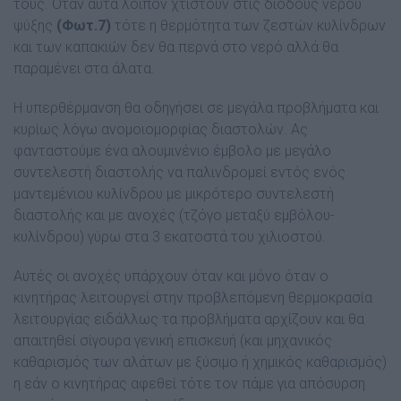
τους. Όταν αυτά λοιπόν χτιστούν στις διόδους νερού
ψύξης
(Φωτ.7)
τότε η θερµότητα των ζεστών κυλίνδρων
και των καπακιών δεν θα περνά στο νερό αλλά θα
παραµένει στα άλατα.
Η υπερθέρµανση θα οδηγήσει σε µεγάλα προβλήµατα και
κυρίως λόγω ανοµοιοµορφίας διαστολών. Ας
φανταστούµε ένα αλουµινένιο έµβολο µε µεγάλο
συντελεστή διαστολής να παλινδροµεί εντός ενός
µαντεµένιου κυλίνδρου µε µικρότερο συντελεστή
διαστολής και µε ανοχές (τζόγο µεταξύ εµβόλου-
κυλίνδρου) γύρω στα 3 εκατοστά του χιλιοστού.
Αυτές οι ανοχές υπάρχουν όταν και µόνο όταν ο
κινητήρας λειτουργεί στην προβλεπόµενη θερµοκρασία
λειτουργίας ειδάλλως τα προβλήµατα αρχίζουν και θα
απαιτηθεί σίγουρα γενική επισκευή (και µηχανικός
καθαρισµός των αλάτων µε ξύσιµο ή χηµικός καθαρισµός)
η εάν ο κινητήρας αφεθεί τότε τον πάµε για απόσυρση