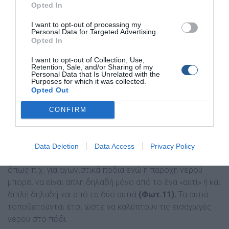
Opted In
I want to opt-out of processing my
Personal Data for Targeted Advertising.
Opted In
I want to opt-out of Collection, Use,
Retention, Sale, and/or Sharing of my
Personal Data that Is Unrelated with the
Purposes for which it was collected.
Opted Out
3 τρόποι ξεπλύµατος για τον εξωλέµβιο κινητήρα
1)Χρήση ακουστικών ξεπλύµατος
CONFIRM
Τα γνωστά σε όλους µας ακουστικά ή «αυτιά» είναι η πιο
διαδεδοµένη µέθοδος πλυσίµατος. Τα αυτιά υπάρχουν
διαθέσιµα σε διάφορους τύπους. Το σχήµα τους είναι
Data Deletion
Data Access
Privacy Policy
κυκλικό
(Φωτ.9)
, ορθογωνικό
(Φωτ.10)
ή και ιδιόµορφο
όπως π.χ. για αγωνιστικά πόδια ενώ η παροχή νερού
µπορεί να είναι απλή δηλαδή µόνο από το ένα «αυτί» ή και
διπλή δηλαδή και από τα δύο αυτιά
(Φωτ.11).
Τα αυτιά
τοποθετούνται έτσι ώστε να καλύπτουν τις εισαγωγές
νερού στο πόδι.