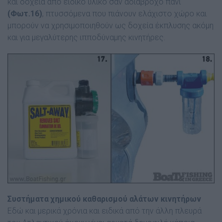
και δοχεία από ειδικό υλικό σαν αδιάβροχο πανί
(Φωτ.16)
, πτυσσόµενα που πιάνουν ελάχιστο χώρο και
µπορούν να χρησιµοποιηθούν ως δοχεία έκπλυσης ακόµη
και για µεγαλύτερης ιπποδύναµης κινητήρες.
Συστήµατα χηµικού καθαρισµού αλάτων κινητήρων
Εδώ και µερικά χρόνια και ειδικά από την άλλη πλευρά