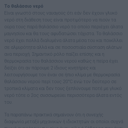
Το θαλάσσιο νερό
Είναι γνωστό στους ναυαγούς ότι εάν δεν έχουν γλυκό
νερό στη διάθεση τους είναι προτιµότερο να πιούν τα
ούρα τους παρά θαλάσσιο νερό το οποίο περιέχει άλατα
µαγνησίου και θα τους αφυδατώσει τάχιστα. Το θαλάσσιο
νερό έχει πολλά διαλυµένα άλατα µέσα του και ποικίλλει
σε αλµυρότητα αλλά και σε ποσοστιαία σύσταση αλάτων
ανα περιοχή. Σηµαντικό ρόλο παίζει επίσης και η
θερµοκρασία του θαλάσσιου νερού καθώς η πείρα έχει
δείξει ότι αν πάρουµε 2 ίδιους κινητήρες και
λειτουργήσουµε τον έναν σε ήπιο κλίµα µε θερµοκρασία
θαλάσσιου νερού περί τους 20°C ενώ τον δεύτερο σε
τροπικά κλίµατα και δεν τους ξεπλύνουµε ποτέ µε γλυκό
νερό τότε ο 2ος συσσωρεύει περισσότερα άλατα εντός
του.
Τα παραπάνω πρακτικά σηµαίνουν ότι η συνεχής
διαφωνία µεταξύ µηχανικών ή ιδιοκτητών οι οποίοι συχνά