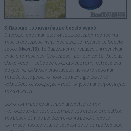
3)Πλύσιµο του κινητήρα µε δοχείο νερού
Ο παλαιότερος και ίσως δηµοφιλέστερος τρόπος για
τους µικρότερους κινητήρες είναι το πλύσιµο µε δοχείο
νερού
(Φωτ.15)
. Το βαρέλι και το κοµµένο µπιτόνι είναι
ένας από τους συνηθέστερους τρόπους για ξέπλυµα µε
γλυκό νερό. Η µέθοδος είναι απλούστατη. Γεµίζετε ένα
δοχείο κατάλληλων διαστάσεων µε γλυκό νερό και
τοποθετείτε µέσα το πόδι του κινητήρα ώστε να
καλυφθούν οι εισαγωγές νερού πλήρως και στη συνέχεια
τον εκκινείτε.
Εάν ο κινητήρας είναι µικρός µπορείτε να τον
«κοτσάρετε» µε τους σφιχτήρες του επάνω στο χείλος
του βαρελιού ή σε µία βάση ενώ για µεγαλύτερους
κινητήρες προτείνεται να µετακινήσετε το τρέιλερ έως