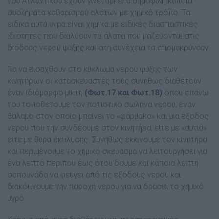
του Ατλαντικού έχουν γίνει αρκετά δηµοφιλή κάποια
συστήµατα καθαρισµού αλάτων µε χηµικό τρόπο. Τα
ειδικά αυτά υγρά είναι χηµικά µε ειδικές διασπαστικές
ιδιότητες που διαλύουν τα άλατα που µαζεύονται στις
διόδους νερού ψύξης και στη συνέχεια τα αποµακρύνουν.
Για να εισαχθούν στο κύκλωµα νερού ψύξης των
κινητήρων οι κατασκευαστές τους συνήθως διαθέτουν
έναν ιδιόµορφο µίκτη
(Φωτ.17 και Φωτ.18)
όπου επάνω
του τοποθετούµε τον ποτιστικό σωλήνα νερού, έναν
θάλαµο στον οποίο µπαίνει το «φάρµακο» και µία έξοδος
νερού που την συνδέουµε στον κινητήρα, είτε µε «αυτιά»
είτε µε θύρα έκπλυσης. Συνήθως εκκινούµε τον κινητήρα
και περιµένουµε το χηµικό σκεύασµα να λειτουργήσει για
ένα λεπτό περίπου έως ότου δούµε και κάποια λεπτή
σαπουνάδα να φεύγει από τις εξόδους νερού και
διακόπτουµε την παροχή νερού για να δράσει το χηµικό
υγρό.