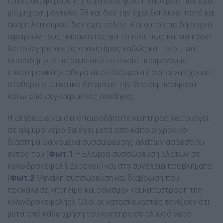
πυκνά αναφέρουν π.χ είχα έναν φίλο ή ξάδερφο που έχει
µία µηχανή µοντέλο 78 και δεν την έχει ξεπλύνει ποτέ και
ακόµη λειτουργεί δεν έχει τέλος. Και αυτό επειδή συχνά
αφαιρούν τους παράγοντες για το που, πως και για πόσο
λειτούργησε αυτός ο κινητήρας καθώς και το ότι για
οποιοδήποτε πείραµα από το οποίο περιµένουµε
επιστηµονικά σταθερά αποτελέσµατα πρέπει να έχουµε
σταθερό στατιστικό δείγµα µε την ίδια συµπεριφορά
κάτω από συγκεκριµένες συνθήκες.
Η αλήθεια είναι ότι οποιοσδήποτε κινητήρας λειτουργεί
σε αλµυρό νερό θα έχει µετά από κάποιο χρονικό
διάστηµα φαινόµενα συσσώρευσης αλάτων ασβεστίου
εντός του (
Φωτ.1
– Ελαφρά συσσώρευση αλάτων σε
κυλινδροκεφαλή 2χρονου) και στη συνέχεια προβλήµατα
(
Φωτ.2
Μεγάλη συσσώρευση και διάβρωση που
προκάλεσε «πρήξιµο και ράγισµα» και καταστροφή της
κυλινδροκεφαλής). Ολοι οι κατασκευαστές τονίζουν ότι
µετά από κάθε χρήση του κινητήρα σε αλµυρό νερό