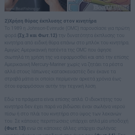
2)Χρήση θύρας έκπλυσης στον κινητήρα
Το 1989 η Johnson-Evinrude (ΟΜC) παρουσίασε για πρώτη
φορά
(Σχ.3 και Φωτ.12)
την δυνατότητα έκπλυσης του
κινητήρα από ειδική θύρα επάνω στο µπλόκ του κινητήρα.
Αµιγώς Αµερικανική πατέντα της OMC που άφησε
σιωπηλά τη χρήση της να εφαρµοσθεί και από την επίσης
Αµερικανική Mercury-Mariner χωρίς να ζητάει τα ρέστα
αλλά στους Ιάπωνες κατασκευαστές δεν έκανε τα
στραβά µάτια οι οποίοι περίµεναν αρκετά χρόνια έως
ότου εφαρµόσουν αυτήν την τεχνική λύση.
Εδώ τα πράγµατα είναι επίσης απλά. Ο ιδιοκτήτης του
κινητήρα δεν έχει παρά να βιδώσει έναν σωλήνα νερού
πίσω ή στο πλάι του κινητήρα στο ύψος των λεκανών
του. Σε κάποιες περιπτώσεις υπάρχει απλά µία υποδοχή
(Φωτ.13)
ενώ σε κάποιες άλλες υπάρχει σωλήνας