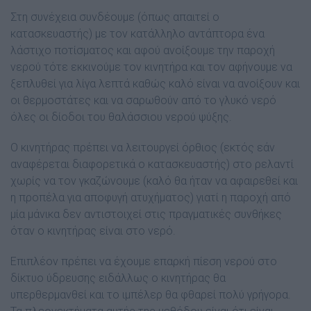
Στη συνέχεια συνδέουµε (όπως απαιτεί ο
κατασκευαστής) µε τον κατάλληλο αντάπτορα ένα
λάστιχο ποτίσµατος και αφού ανοίξουµε την παροχή
νερού τότε εκκινούµε τον κινητήρα και τον αφήνουµε να
ξεπλυθεί για λίγα λεπτά καθώς καλό είναι να ανοίξουν και
οι θερµοστάτες και να σαρωθούν από το γλυκό νερό
όλες οι δίοδοι του θαλάσσιου νερού ψύξης.
Ο κινητήρας πρέπει να λειτουργεί όρθιος (εκτός εάν
αναφέρεται διαφορετικά ο κατασκευαστής) στο ρελαντί
χωρίς να τον γκαζώνουµε (καλό θα ήταν να αφαιρεθεί και
η προπέλα για αποφυγή ατυχήµατος) γιατί η παροχή από
µία µάνικα δεν αντιστοιχεί στις πραγµατικές συνθήκες
όταν ο κινητήρας είναι στο νερό.
Επιπλέον πρέπει να έχουµε επαρκή πίεση νερού στο
δίκτυο ύδρευσης ειδάλλως ο κινητήρας θα
υπερθερµανθεί και το ιµπέλερ θα φθαρεί πολύ γρήγορα.