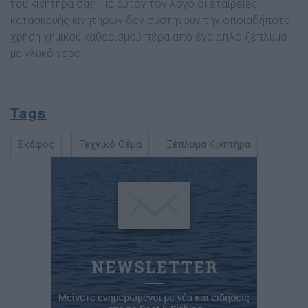
του κινητήρα σας. Για αυτόν τον λόγο οι εταιρείες
κατασκευής κινητήρων δεν συστήνουν την οποιαδήποτε
χρήση χηµικού καθαρισµού πέρα από ένα απλό ξέπλυµα
µε γλυκό νερό.
Tags
Σκάφος
Τεχνικό Θέμα
Ξέπλυμα Κινητήρα