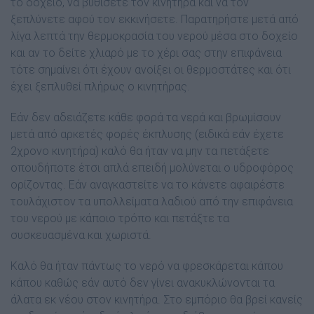
το δοχείο, να βυθίσετε τον κινητήρα και να τον
ξεπλύνετε αφού τον εκκινήσετε. Παρατηρήστε µετά από
λίγα λεπτά την θερµοκρασία του νερού µέσα στο δοχείο
και αν το δείτε χλιαρό µε το χέρι σας στην επιφάνεια
τότε σηµαίνει ότι έχουν ανοίξει οι θερµοστάτες και ότι
έχει ξεπλυθεί πλήρως ο κινητήρας.
Εάν δεν αδειάζετε κάθε φορά τα νερά και βρωµίσουν
µετά από αρκετές φορές έκπλυσης (ειδικά εάν έχετε
2χρονο κινητήρα) καλό θα ήταν να µην τα πετάξετε
οπουδήποτε έτσι απλά επειδή µολύνεται ο υδροφόρος
ορίζοντας. Εάν αναγκαστείτε να το κάνετε αφαιρέστε
τουλάχιστον τα υπολλείµατα λαδιού από την επιφάνεια
του νερού µε κάποιο τρόπο και πετάξτε τα
συσκευασµένα και χωριστά.
Καλό θα ήταν πάντως το νερό να φρεσκάρεται κάπου
κάπου καθώς εάν αυτό δεν γίνει ανακυκλώνονται τα
άλατα εκ νέου στον κινητήρα. Στο εµπόριο θα βρεί κανείς