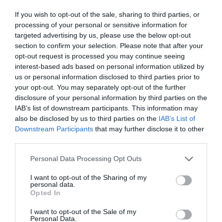
το διάλυµα γλυκού νερού-παραφλού του κινητήρα. Συχνά
ενδέχεται να έχουµε και άλλα σηµεία που ψύχεται κάτι µε
If you wish to opt-out of the sale, sharing to third parties, or
θαλάσσιο νερό (
Σχ.2
πολλαπλή απο τούρµπο ντήζελ
processing of your personal or sensitive information for
targeted advertising by us, please use the below opt-out
κινητήρα) και όλα αυτά θα συσσωρεύσουν άλατα.
section to confirm your selection. Please note that after your
opt-out request is processed you may continue seeing
Εάν ο λοιπόν ο ιδιοκτήτης ενηµερωθεί από το µηχανικό
interest-based ads based on personal information utilized by
του και το εγχειρίδιο χρήσης θα ξεπλένει τακτικά το
us or personal information disclosed to third parties prior to
ζωτικό αυτό κοµµάτι που απαιτεί πανάκριβη επισκευή
your opt-out. You may separately opt-out of the further
καθώς οι ψύκτες κοστίζουν. Αρκετοί έχουν τοποθετήσει
disclosure of your personal information by third parties on the
ειδικά κίτ ξεπλύµατος στις περιπτώσεις κινητήρων που
IAB’s list of downstream participants. This information may
δεν διαθέτουν εξειδικευµένη θύρα έκπλυσης όπου τα
also be disclosed by us to third parties on the
IAB’s List of
Downstream Participants
that may further disclose it to other
τοποθετεί ο µηχανικός σας έτσι ώστε να συνδεθεί µία
third parties.
παροχή γλυκού νερού εντός του θαλάσσιου κυκλώµατος
του ψύκτη και να καθαρίζει το όλο σύστηµα από τα άλατα.
Personal Data Processing Opt Outs
I want to opt-out of the Sharing of my
personal data.
Opted In
I want to opt-out of the Sale of my
Personal Data.