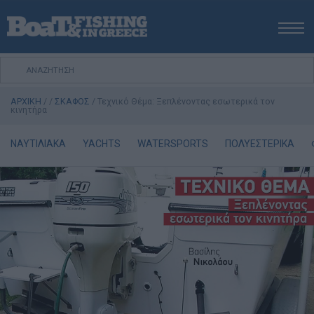
ΑΡΧΙΚΗ
ΝΕΑ
ΑΡΧΙΚΗ
/
/
ΣΚΑΦΟΣ
/
Τεχνικό Θέμα: Ξεπλένοντας εσωτερικά τον
ΕΚΔΟΣΕΙΣ
κινητήρα
ΨΑΡΕΜΑ ΑΠΟ ΑΚΤΗ
ΝΑΥΤΙΛΙΑΚΑ
YACHTS
WATERSPORTS
ΠΟΛΥΕΣΤΕΡΙΚΑ
ΨΑΡΕΜΑ ΑΠΟ ΣΚΑΦΟΣ
ΨΑΡΟΤΟΥΦΕΚΟ
ΣΚΑΦΟΣ
VIDEO
ΕΞΟΠΛΙΣΜΟΣ
ΘΕΣΣΑΛΟΝΙΚΗ BOAT & FISHING SHOW 2025
BOAT & FISHING SHOW 2025