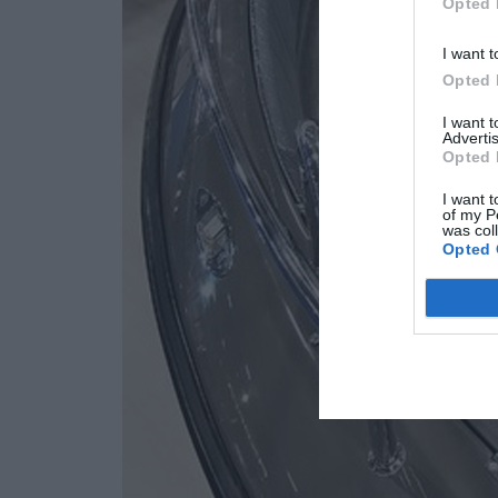
Opted 
I want t
Opted 
I want 
Advertis
Opted 
I want t
of my P
was col
Opted 