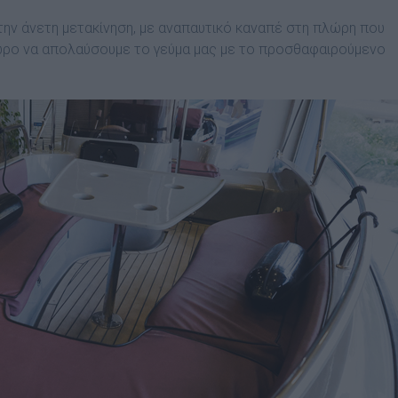
την άνετη μετακίνηση, με αναπαυτικό καναπέ στη πλώρη που
ώρο να απολαύσουμε το γεύμα μας με το προσθαφαιρούμενο