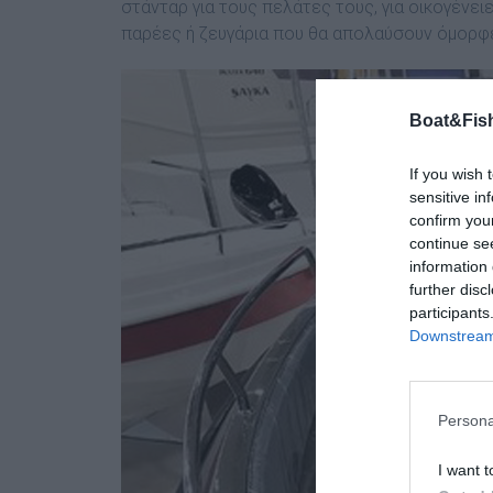
στάνταρ για τους πελάτες τους, για οικογένε
παρέες ή ζευγάρια που θα απολαύσουν όμορφε
Boat&Fish
If you wish 
sensitive in
confirm you
continue se
information 
further disc
participants
Downstream 
Persona
I want t