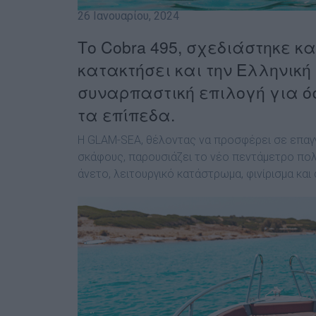
26 Ιανουαρίου, 2024
Το Cobra 495, σχεδιάστηκε κ
κατακτήσει και την Ελληνικ
συναρπαστική επιλογή για ό
τα επίπεδα.
Η
GLAM-SEA
, θέλοντας να προσφέρει σε επαγγ
σκάφους, παρουσιάζει το νέο πεντάμετρο πολυ
άνετο, λειτουργικό κατάστρωμα, φινίρισμα και 