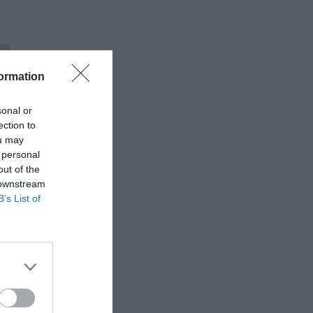
ormation
sonal or
ection to
ou may
 personal
out of the
 downstream
B’s List of