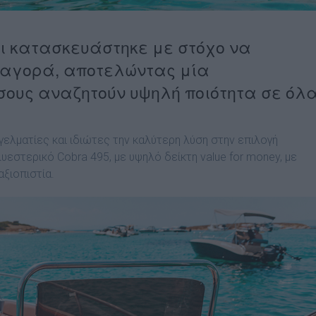
αι κατασκευάστηκε με στόχο να
ή αγορά, αποτελώντας μία
σους αναζητούν υψηλή ποιότητα σε όλ
ελματίες και ιδιώτες την καλύτερη λύση στην επιλογή
εστερικό Cobra 495, με υψηλό δείκτη value for money, με
αξιοπιστία.