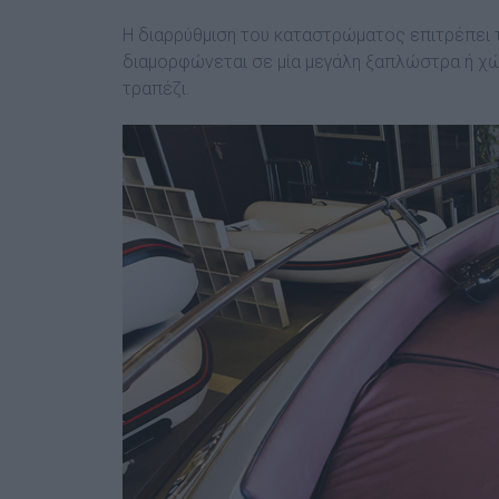
Η διαρρύθμιση του καταστρώματος επιτρέπει 
διαμορφώνεται σε μία μεγάλη ξαπλώστρα ή χ
τραπέζι.