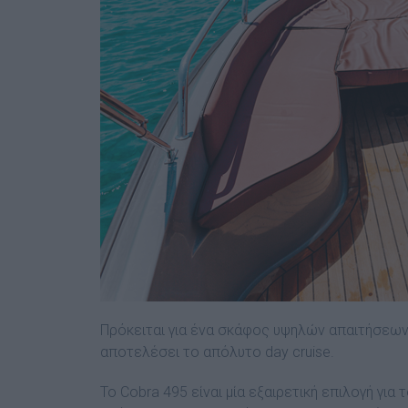
Πρόκειται για ένα σκάφος υψηλών απαιτήσεων 
αποτελέσει το απόλυτο day cruise.
To
Cobra 495
είναι μία εξαιρετική επιλογή γι