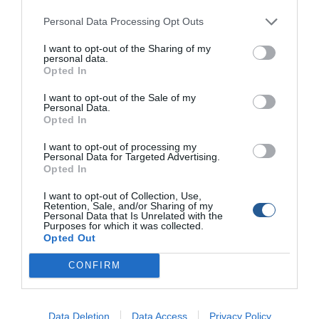
Personal Data Processing Opt Outs
I want to opt-out of the Sharing of my
personal data.
Opted In
Σκάφος Cobra 495 από την GLAM-SEA
I want to opt-out of the Sale of my
Personal Data.
Opted In
ΔΕΛΤΙΟ ΤΥΠΟΥ Ξεπεράστε τα Όρια με το απόλυτο σκάφος
Cobra 495 “Ετοιμαστείτε να επικεντρωθείτε σε μια νέα
I want to opt-out of processing my
Personal Data for Targeted Advertising.
πραγματικότητα στη θάλασσα. Το Cobra 495 δεν είναι απλά ένα
Opted In
σκάφος – είναι η ανατρεπτική δύναμη που θα σας κατακτήσει
και θα σας κρατήσει στην κορυφή του παιχνιδιού. Είναι η
I want to opt-out of Collection, Use,
πρώτη επιλογή για αυτούς που απαιτούν το καλύτερο […]
Retention, Sale, and/or Sharing of my
Personal Data that Is Unrelated with the
Purposes for which it was collected.
Opted Out
CONFIRM
Data Deletion
Data Access
Privacy Policy