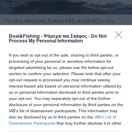
Το νέο σκάφος Cobra 495 ανεβάζει τον
πήχη στην κατηγορία των πεντάμετρων
Boat&Fishing - Ψάρεμα και Σκάφος -
Do Not
Η εταιρία Glam-Sea παρουσιάζει στη χώρα μας το νέο
Process My Personal Information
πεντάμετρο σκάφος Cobra 495, το οποίο ναυπηγείται με
υψηλές προδιαγραφές, με στόχο να προσφέρει τα μέγιστα,
If you wish to opt-out of the sale, sharing to third parties, or
λειτουργικότητα στο κατάστρωμα και επιδόσεις, χωρίς την
processing of your personal or sensitive information for
ανάγκη μεγάλων ιπποδυνάμεων. Δείτε τα σκάφη της GLAM-
targeted advertising by us, please use the below opt-out
SEA στην έκθεση σκαφών Boat & Fishing Show 2024, 7 – 10
section to confirm your selection. Please note that after your
Μαρτίου, MEC Παιανίας H […]
opt-out request is processed you may continue seeing
interest-based ads based on personal information utilized by
us or personal information disclosed to third parties prior to
your opt-out. You may separately opt-out of the further
disclosure of your personal information by third parties on the
IAB’s list of downstream participants. This information may
also be disclosed by us to third parties on the
IAB’s List of
Downstream Participants
that may further disclose it to other
third parties.