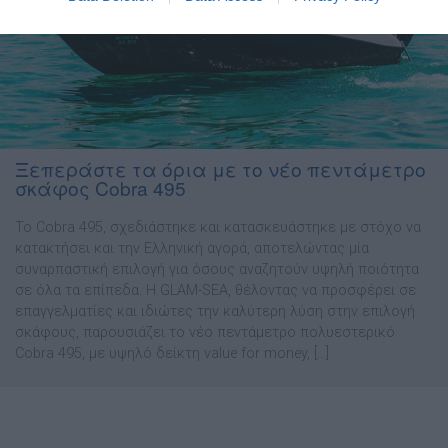
Ξεπεράστε τα όρια με το νέο πεντάμετρο
σκάφος Cobra 495
Το Cobra 495, σχεδιάστηκε και κατασκευάστηκε με στόχο να
κατακτήσει και την Ελληνική αγορά, αποτελώντας μία
συναρπαστική επιλογή για όσους αναζητούν υψηλή ποιότητα
σε όλα τα επίπεδα. Η GLAM-SEA, θέλοντας να προσφέρει σε
επαγγελματίες και ιδιώτες την καλύτερη λύση στην επιλογή
σκάφους, παρουσιάζει το νέο πεντάμετρο πολυεστερικό
Cobra 495, με υψηλό δείκτη value for money, […]