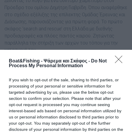
Δίνοντας το λόγο για ένα σύντομο χαιρετισμό στον
Πρόεδρο του ομίλου Δημήτρη Γιαβρίδη. Όπου αναφέρθηκε
στο σχέδιο εξέλιξης της επίλεκτης Ομάδας Έρευνας και
Διάσωσης, παρουσιάζοντας για πρώτη φορά. Το πρώτο
σκάφος ‘search and rescue’ στη Ελλάδα με διεθνής
προδιαγραφές και πλόες παντός καιρού. Ζητώντας
παράλληλα την στήριξη των αρχών του τόπου για την
κατασκευή του.
Boat&Fishing - Ψάρεμα και Σκάφος -
Do Not
Process My Personal Information
If you wish to opt-out of the sale, sharing to third parties, or
processing of your personal or sensitive information for
targeted advertising by us, please use the below opt-out
section to confirm your selection. Please note that after your
opt-out request is processed you may continue seeing
interest-based ads based on personal information utilized by
us or personal information disclosed to third parties prior to
your opt-out. You may separately opt-out of the further
disclosure of your personal information by third parties on the