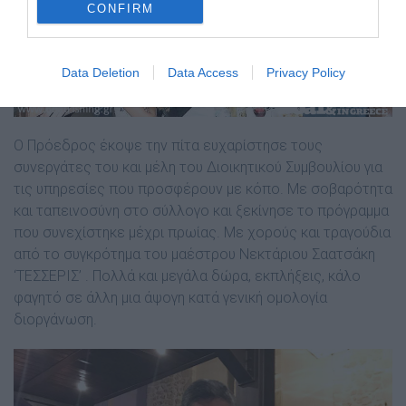
CONFIRM
Data Deletion
Data Access
Privacy Policy
Ο Πρόεδρος έκοψε την πίτα ευχαρίστησε τους
συνεργάτες του και μέλη του Διοικητικού Συμβουλίου για
τις υπηρεσίες που προσφέρουν με κόπο. Με σοβαρότητα
και ταπεινοσύνη στο σύλλογο και ξεκίνησε το πρόγραμμα
που συνεχίστηκε μέχρι πρωίας. Με χορούς και τραγούδια
από το συγκρότημα του μαέστρου Νεκτάριου Σαατσάκη
‘ΤΕΣΣΕΡΙΣ’ . Πολλά και μεγάλα δώρα, εκπλήξεις, κάλο
φαγητό σε άλλη μια άψογη κατά γενική ομολογία
διοργάνωση.