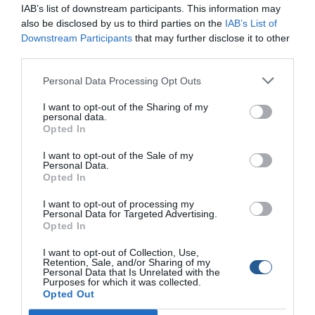
IAB’s list of downstream participants. This information may
also be disclosed by us to third parties on the
IAB’s List of
Στη συνέχεια έγινε ένας απολογισμός των πεπραγμένων
Downstream Participants
that may further disclose it to other
του 2016 από τον ταμία του ομίλου Μανόλη Περυσινάκη.
third parties.
Η παρουσίαση του προγράμματος του 2017 από τον
Personal Data Processing Opt Outs
Γ.Γραμματέα Νίκο Δροσατάκη. Σύντομο χαιρετισμό
απεύθυναν ο Διοικητής της 7ης Περιφέρειας Λιμενικού
I want to opt-out of the Sharing of my
Σώματος και Κεντρικός Λιμενάρχης Ηρακλείου Κος
personal data.
Opted In
Σαιτάκης και ο Πρόεδρος και Δ/νων Σύμβουλος του
Ο.Λ.Η. Κος Φιλιππής.
I want to opt-out of the Sale of my
Personal Data.
Opted In
Ακολούθησε η απονομή της Silver card στο φετινό
ασημένιο μέλος του ομίλου τον Παράσχο Γαϊτάνο.
I want to opt-out of processing my
Personal Data for Targeted Advertising.
Opted In
I want to opt-out of Collection, Use,
Retention, Sale, and/or Sharing of my
Personal Data that Is Unrelated with the
Purposes for which it was collected.
Opted Out