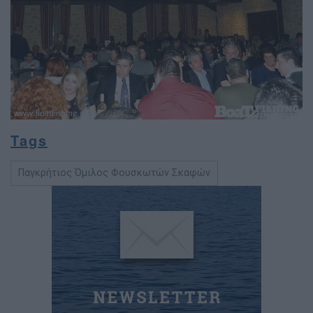
Tags
Παγκρήτιος Όμιλος Φουσκωτών Σκαφών