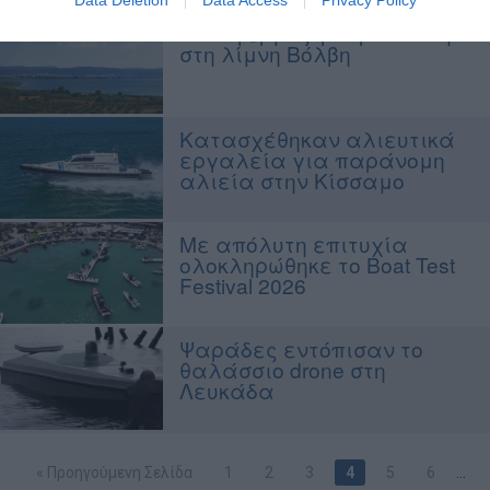
Συναγερμός για ρύπανση
στη λίμνη Βόλβη
Κατασχέθηκαν αλιευτικά
εργαλεία για παράνομη
αλιεία στην Κίσσαμο
Με απόλυτη επιτυχία
ολοκληρώθηκε το Boat Test
Festival 2026
Ψαράδες εντόπισαν το
θαλάσσιο drone στη
Λευκάδα
« Προηγούμενη Σελίδα
1
2
3
4
5
6
…