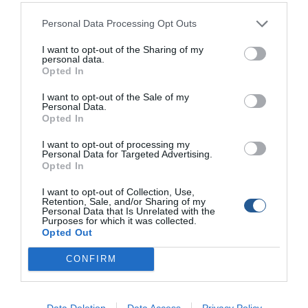
του Ναυτικού Ομίλου
Λακωνίας - Πού το βρήκαν
Personal Data Processing Opt Outs
οι αρχές
I want to opt-out of the Sharing of my
Κομισιόν: Μέτρα στήριξης
personal data.
για την αλιεία απέναντι
Opted In
στο κύμα ακρίβειας στα
καύσιμα
I want to opt-out of the Sale of my
Personal Data.
Opted In
Ελικόπτερο έκανε
ελιγμούς κοντά σε πλοίο
I want to opt-out of processing my
της γραμμής
Personal Data for Targeted Advertising.
Opted In
Η MAZZIENA RIBS χορηγός
I want to opt-out of Collection, Use,
Retention, Sale, and/or Sharing of my
της αποστολής “Magna
Personal Data that Is Unrelated with the
Graecia 2026” του ΕΟΦΣ
Purposes for which it was collected.
Opted Out
Σκάφος βυθίστηκε στα
CONFIRM
Καμμένα Βούρλα, σώθηκαν
τρία άτομα και δύο
κατοικίδια
Data Deletion
Data Access
Privacy Policy