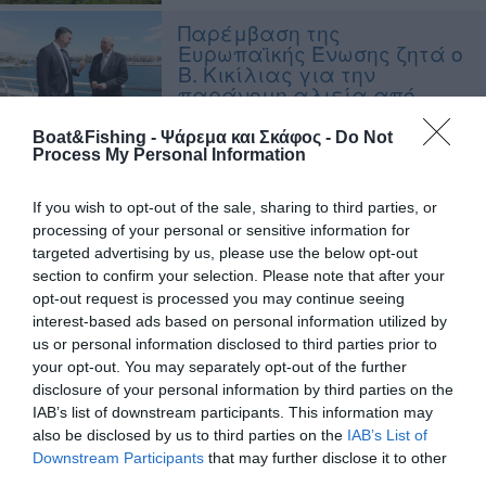
Παρέμβαση της
Ευρωπαϊκής Ένωσης ζητά ο
Β. Κικίλιας για την
παράνομη αλιεία από
Τούρκους ψαράδες
Boat&Fishing - Ψάρεμα και Σκάφος -
Do Not
Process My Personal Information
4η Ψαρευτική Συνάντηση
Makedonian Fishing Squad
If you wish to opt-out of the sale, sharing to third parties, or
processing of your personal or sensitive information for
targeted advertising by us, please use the below opt-out
Πόσα μέτρα από την ακτή
section to confirm your selection. Please note that after your
επιτρέπονται jet-ski και
opt-out request is processed you may continue seeing
σκάφη
interest-based ads based on personal information utilized by
us or personal information disclosed to third parties prior to
Ημιβύθιση θαλαμηγού στο
your opt-out. You may separately opt-out of the further
Καστελόριζο, έξι
disclosure of your personal information by third parties on the
διασωθέντες
IAB’s list of downstream participants. This information may
also be disclosed by us to third parties on the
IAB’s List of
Downstream Participants
that may further disclose it to other
Εκλάπη φουσκωτό σκάφος
third parties.