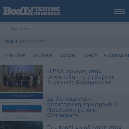
ΑΡΧΙΚΗ
ΝΕΑ
ΑΡΧΙΚΗ
/
ΝΕΑ & ΕΙΔΗΣΕΙΣ
ΕΚΔΟΣΕΙΣ
ΨΑΡΕΜΑ ΑΠΟ ΑΚΤΗ
ΙΣΤΙΟΠΛΟΙΑ
ΟΙΚΟΛΟΓΙΑ
ΝΑΥΑΓΙΑ
ΤΑΞΙΔΙΑ
ΕΠΑΓΓΕΛΜΑΤΙ
ΨΑΡΕΜΑ ΑΠΟ ΣΚΑΦΟΣ
Η ΡΑΛ αρωγός στην
ΨΑΡΟΤΟΥΦΕΚΟ
ανάπτυξη της εγχώριας
ΣΚΑΦΟΣ
λιμενικής βιομηχανίας
VIDEO
Σε λειτουργία η
ΕΞΟΠΛΙΣΜΟΣ
ηλεκτρονική εφαρμογή e-
ΘΕΣΣΑΛΟΝΙΚΗ BOAT & FISHING SHOW 2025
Ναυλοσύμφωνο/e-
Charterparty
BOAT & FISHING SHOW 2025
Τι μπορεί να οδήγησε στον