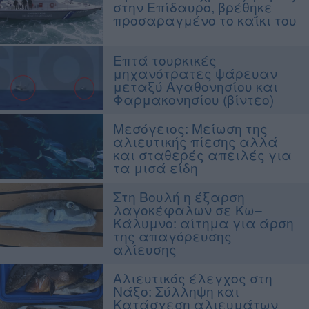
στην Επίδαυρο, βρέθηκε
προσαραγμένο το καΐκι του
Επτά τουρκικές
μηχανότρατες ψάρευαν
μεταξύ Αγαθονησίου και
Φαρμακονησίου (βίντεο)
Μεσόγειος: Μείωση της
αλιευτικής πίεσης αλλά
και σταθερές απειλές για
τα μισά είδη
Στη Βουλή η έξαρση
λαγοκέφαλων σε Κω–
Κάλυμνο: αίτημα για άρση
της απαγόρευσης
αλίευσης
Αλιευτικός έλεγχος στη
Νάξο: Σύλληψη και
Κατάσχεση αλιευμάτων