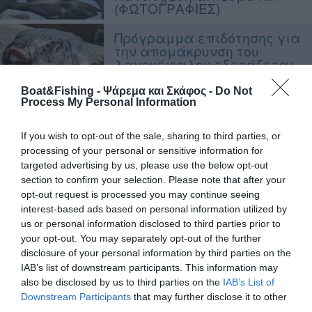
(ΦΩΤΟΓΡΑΦΙΕΣ)
Πρόγραμμα επιδότησης για
την απομάκρυνση του
λαγοκέφαλου εξετάζεται
στην Κρήτη
Boat&Fishing - Ψάρεμα και Σκάφος -
Do Not
Process My Personal Information
Η Ισπανία αυξάνει τις
ημέρες αλιείας υπό το
βλέμμα των Βρυξελλών
If you wish to opt-out of the sale, sharing to third parties, or
processing of your personal or sensitive information for
targeted advertising by us, please use the below opt-out
Η Μεσόγειος ξαναγεμίζει
section to confirm your selection. Please note that after your
με ερυθρό τόνο
opt-out request is processed you may continue seeing
interest-based ads based on personal information utilized by
us or personal information disclosed to third parties prior to
«Πράσινο φως» για
your opt-out. You may separately opt-out of the further
οστρακοαλιεία στην
disclosure of your personal information by third parties on the
Καλλονή
IAB’s list of downstream participants. This information may
also be disclosed by us to third parties on the
IAB’s List of
Downstream Participants
that may further disclose it to other
Κατάσχεση ενός τόνου
third parties.