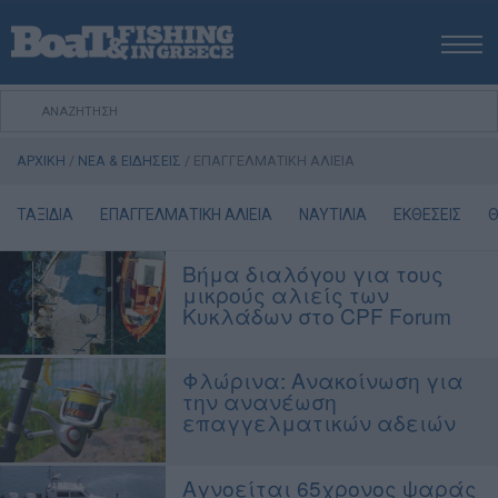
ΑΡΧΙΚΗ
ΝΕΑ
ΑΡΧΙΚΗ
/
ΝΕΑ & ΕΙΔΗΣΕΙΣ
/
ΕΠΑΓΓΕΛΜΑΤΙΚΗ ΑΛΙΕΙΑ
ΕΚΔΟΣΕΙΣ
ΨΑΡΕΜΑ ΑΠΟ ΑΚΤΗ
ΤΑΞΙΔΙΑ
ΕΠΑΓΓΕΛΜΑΤΙΚΗ ΑΛΙΕΙΑ
ΝΑΥΤΙΛΙΑ
ΕΚΘΕΣΕΙΣ
Θ
ΨΑΡΕΜΑ ΑΠΟ ΣΚΑΦΟΣ
Βήμα διαλόγου για τους
ΨΑΡΟΤΟΥΦΕΚΟ
μικρούς αλιείς των
ΣΚΑΦΟΣ
Κυκλάδων στο CPF Forum
VIDEO
Φλώρινα: Ανακοίνωση για
ΕΞΟΠΛΙΣΜΟΣ
την ανανέωση
Πολιτική Αποστολών / Επιστροφών
επαγγελματικών αδειών
Τρόποι Πληρωμής
Όροι Χρήσης
Αγνοείται 65χρονος ψαράς