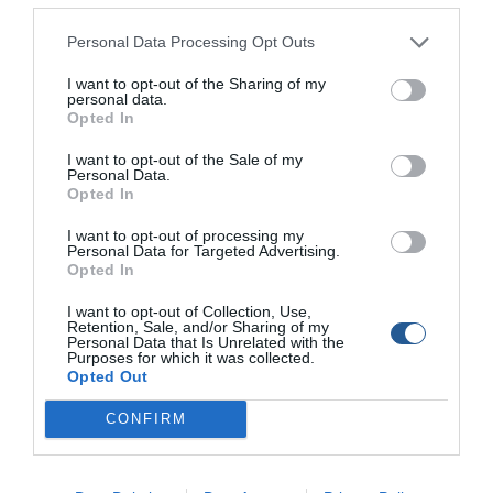
μυδιών από παράνομη
μυδοκαλλιέργεια στη
Personal Data Processing Opt Outs
Χαλάστρα
I want to opt-out of the Sharing of my
Αντιμέτωπος με καρχαρία
personal data.
μάκο βρέθηκε ψαράς στην
Opted In
Ερμιόνη Αργολίδας
I want to opt-out of the Sale of my
Personal Data.
Opted In
Παράνομη αλιεία στον
Αμβρακικό με τρατάκι:
I want to opt-out of processing my
Κατασχέθηκαν 32 κιλά
Personal Data for Targeted Advertising.
γαρίδες και σουπιές
Opted In
Χρ. Κέλλας στο Thessaloniki
I want to opt-out of Collection, Use,
Retention, Sale, and/or Sharing of my
Boat & Fishing Show 2025:
Personal Data that Is Unrelated with the
«Δίκαιο και βιώσιμο
Purposes for which it was collected.
πλαίσιο για την αλιεία»
Opted Out
CONFIRM
Μέχρι 31 Οκτωβρίου οι
αιτήσεις για άδειες
αλιείας στην Αμοργό