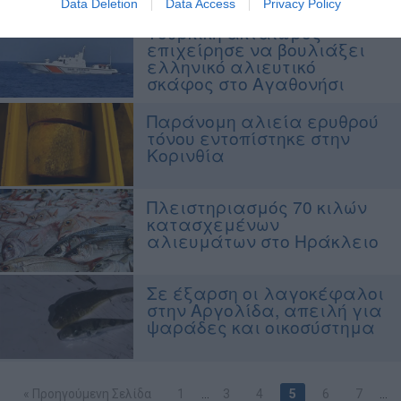
Data Deletion
Data Access
Privacy Policy
Τουρκική ακταιωρός
επιχείρησε να βουλιάξει
ελληνικό αλιευτικό
σκάφος στο Αγαθονήσι
Παράνομη αλιεία ερυθρού
τόνου εντοπίστηκε στην
Κορινθία
Πλειστηριασμός 70 κιλών
κατασχεμένων
αλιευμάτων στο Ηράκλειο
Σε έξαρση οι λαγοκέφαλοι
στην Αργολίδα, απειλή για
ψαράδες και οικοσύστημα
« Προηγούμενη Σελίδα
1
…
3
4
5
6
7
…