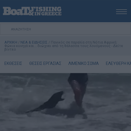
ΑΡΧΙΚΗ
ΝΕΑ
ΑΡΧΙΚΗ
/
ΝΕΑ & ΕΙΔΗΣΕΙΣ
/
Πανικός σε παραλία στη Νότια Αφρική:
ΕΚΔΟΣΕΙΣ
Φώκια κυνηγά και... διώχνει από τη θάλασσα τους λουόμενους - Δείτε
βίντεο
ΨΑΡΕΜΑ ΑΠΟ ΑΚΤΗ
ΨΑΡΕΜΑ ΑΠΟ ΣΚΑΦΟΣ
ΕΚΘΕΣΕΙΣ
ΘΕΣΕΙΣ ΕΡΓΑΣΙΑΣ
ΛΙΜΕΝΙΚΟ ΣΩΜΑ
ΕΛΕΥΘΕΡΗ Κ
ΨΑΡΟΤΟΥΦΕΚΟ
ΣΚΑΦΟΣ
VIDEO
ΕΞΟΠΛΙΣΜΟΣ
ΘΕΣΣΑΛΟΝΙΚΗ BOAT & FISHING SHOW 2025
BOAT & FISHING SHOW 2025