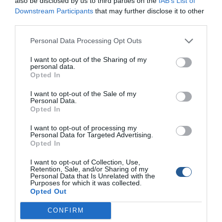
φώκια δεν… άντεξε άλλο την παραβίαση του
also be disclosed by us to third parties on the
IAB’s List of
Downstream Participants
that may further disclose it to other
περιβάλλοντός της και πήρε στο… κυνήγι τους
third parties.
ανθρώπους που κολυμπούσαν.
Personal Data Processing Opt Outs
Η μικρή, αλλά μαινόμενη φώκια, όχι μόνο προκάλεσε
πανικό, αλλά επιτέθηκε κανονικά στους λουόμενους,
I want to opt-out of the Sharing of my
personal data.
τους οποίους δάγκωσε, «τραμπούκισε» και τελικά
Opted In
κατάφερε να… πετάξει έξω από τη θάλασσα τους
ανθρώπους, οι οποίοι έτρεχαν πανικόβλητοι δεξιά και
I want to opt-out of the Sale of my
Personal Data.
αριστερά, προκειμένου να αποφύγουν τα… χειρότερα.
Opted In
I want to opt-out of processing my
Personal Data for Targeted Advertising.
Opted In
I want to opt-out of Collection, Use,
Retention, Sale, and/or Sharing of my
Personal Data that Is Unrelated with the
Purposes for which it was collected.
Opted Out
CONFIRM