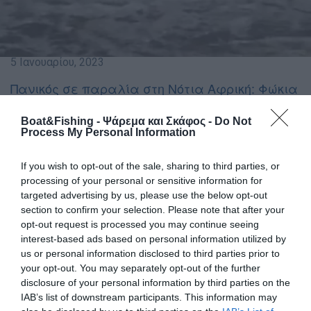
5 Ιανουαρίου, 2023
Πανικός σε παραλία στη Νότια Αφρική: Φώκια
κυνηγά και... διώχνει από τη θάλασσα τους
λουόμενους - Δείτε βίντεο
Boat&Fishing - Ψάρεμα και Σκάφος -
Do Not
Process My Personal Information
Απίστευτες στιγμές στην παραλία, με τη
φώκια να κυνηγά τους ανθρώπους
If you wish to opt-out of the sale, sharing to third parties, or
processing of your personal or sensitive information for
Για κάθε γεγονός υπάρχουν πολλές οπτικές. Άλλοι
targeted advertising by us, please use the below opt-out
βλέπουν τη χιουμοριστική διάσταση. Άλλοι τη σοβαρή.
section to confirm your selection. Please note that after your
Άλλοι την επικίνδυνη. Άλλοι το βλέπουν με κυνισμό,
opt-out request is processed you may continue seeing
άλλοι με ψυχραιμία, άλλοι με πανικό.
interest-based ads based on personal information utilized by
us or personal information disclosed to third parties prior to
Υπάρχουν όμως και γεγονότα που εμπεριέχουν… όλα τα
your opt-out. You may separately opt-out of the further
παραπάνω, μαζί. Όπως λόγου χάρη, ο πανικός που
disclosure of your personal information by third parties on the
προκλήθηκε σε παραλία της Νότιας Αφρικής, όταν μία
IAB’s list of downstream participants. This information may