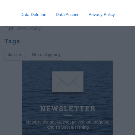
Data Deletion
Data Access
Privacy Policy
Πηγή:
www.skai.gr
Tags
Φώκια
Νότια Αφρική