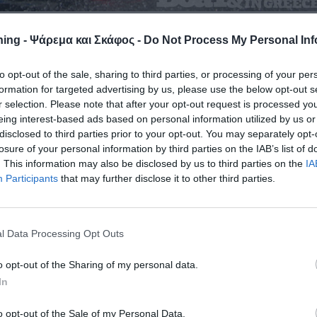
ing - Ψάρεμα και Σκάφος -
Do Not Process My Personal Inf
to opt-out of the sale, sharing to third parties, or processing of your per
2020 των ιδιωτικών σκαφών αναψυχής
από και προς τα νησιά,
formation for targeted advertising by us, please use the below opt-out s
ευση ή παραμονή κατά τη διάρκεια της νύχτας) με μόνη
r selection. Please note that after your opt-out request is processed y
αι η ελάχιστη απόσταση μεταξύ τους 1,5 μέτρου. ΔΙΑΒΑΣΤΕ
eing interest-based ads based on personal information utilized by us or
/peri-apagoreysis-toy-apoploy-amp-kataploy-kroyazieroploion-
disclosed to third parties prior to your opt-out. You may separately opt-
n-toyristikon-ploion/
losure of your personal information by third parties on the IAB’s list of
. This information may also be disclosed by us to third parties on the
IA
Participants
that may further disclose it to other third parties.
ορούν το σκάφος και την ερασιτεχνική αλιεία. Σήμερα
άφη ως τα 12 μέτρα με κάποιες φυσικά προϋποθέσεις όπως
ης στα σκάφη αναψυχής ως 12μ. | ποιες οι προϋποθέσεις
l Data Processing Opt Outs
ταχόθεν υπάρχουν πολλοί που έχουν μπερδευτεί
σχετικά με
o opt-out of the Sharing of my personal data.
λαμάρια το βράδυ, ή αν θα μπορέσουν να γυρίσουν από το
In
 ο ήλιος
.
o opt-out of the Sale of my Personal Data.