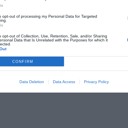
να με το παραπάνω ΦΕΚ, είναι ότι η πλεύση ή η παραμονή στο
In
αδή να μην παραμείνει εκτός κατά την διάρκεια της νύχτας κ
υ ηλίου μέχρι την ανατολή αυτού).
to opt-out of processing my Personal Data for Targeted
ing.
In
πρέπει να κάνουν λίγο ακόμα υπομονή!
o opt-out of Collection, Use, Retention, Sale, and/or Sharing
ersonal Data that Is Unrelated with the Purposes for which it
lected.
Out
Κορονοϊός
CONFIRM
Data Deletion
Data Access
Privacy Policy