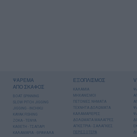
ΨΑΡΕΜΑ
ΕΞΟΠΛΙΣΜΟΣ
V
ΑΠΟ ΣΚΑΦΟΣ
ΚΑΛΑΜΙΑ
Ψ
ΜΗΧΑΝΙΣΜΟΙ
Α
BOAT SPINNING
ΠΕΤΟΝΙΕΣ ΝΗΜΑΤΑ
Α
SLOW PITCH JIGGING
ΤΕΧΝΗΤΑ ΔΟΛΩΜΑΤΑ
Ψ
JIGGING - INCHIKU
ΚΑΛΑΜΑΡΙΕΡΕΣ
Ψ
KAYAK FISHING
ΔΟΛΩΜΑΤΑ ΜΑΛΑΓΡΕΣ
Δ
ΖΟΚΑ - ΤΕΝΥΑ
ΑΓΚΙΣΤΡΙΑ - ΣΑΛΑΓΚΙΕΣ
Ε
ΚΑΘΕΤΗ - ΤΣΑΠΑΡΙ
ΠΕΡΙΣΣΟΤΕΡΑ
Δ
ΚΑΛΑΜΑΡΙΑ - ΘΡΑΨΑΛΑ