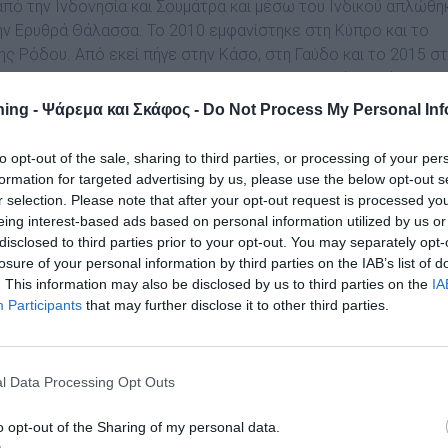
από την Ινδονησία και Σουμάτρα και μέσω του Ινδικού απλώθη
ην Ερυθρά Θάλασσα. Το 2010 εμφανίστηκε στη Κύπρο και το
της Ρόδου. Από εκεί πήγε στην Κάσο, στη Γαύδο και το 2015 σ
ο και Αιγαίο. Το 2019, εντοπίστηκε στη Σύρο, Πάρο, Νάξο, το
21 στην Αίγινα. Από το 2022 το βρίσκουμε και στην Χαλκιδική
ing - Ψάρεμα και Σκάφος -
Do Not Process My Personal Inf
ει.
to opt-out of the sale, sharing to third parties, or processing of your per
ρήγορα
αλλά η εξάπλωση του αυτή δεν είναι μεγάλο πρόβλημα
formation for targeted advertising by us, please use the below opt-out s
μα, αφού τα ενδημικά είδη ψαριών δεν αναγνωρίζουν αυτόν το
r selection. Please note that after your opt-out request is processed y
α του. Τα «ντόπια» ψάρια δεν αναγνωρίζουν το είδος αυτό, ού
eing interest-based ads based on personal information utilized by us or
 με αποτέλεσμα αφενός τα λεοντόψαρα να μην κινδυνεύουν α
disclosed to third parties prior to your opt-out. You may separately opt-
losure of your personal information by third parties on the IAB’s list of
 τροφή.
. This information may also be disclosed by us to third parties on the
IA
Participants
that may further disclose it to other third parties.
είχνουν μια γρήγορη εξάπλωση στην Ανατολική Μεσόγειο και γ
τακτητικών εισβολέων, που μαζί με άλλα είδη εισβολέων τα
φέρουμε πως έτσι ονομάζονται οι θαλάσσιοι οργανισμοί που
διώρυγας του Σουέζ στη Μεσόγειο όπως τα λαγοκέφαλα, οι
l Data Processing Opt Outs
Οι επιστήμονες αναφέρονται σε 240 περίπου νέα είδη θαλάσσι
o opt-out of the Sharing of my personal data.