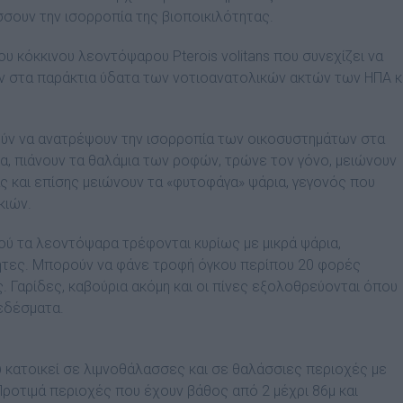
σουν την ισορροπία της βιοποικιλότητας.
υ κόκκινου λεοντόψαρου Pterois volitans που συνεχίζει να
ν στα παράκτια ύδατα των νοτιοανατολικών ακτών των ΗΠΑ κ
ούν να ανατρέψουν την ισορροπία των οικοσυστημάτων στα
α, πιάνουν τα θαλάμια των ροφών, τρώνε τον γόνο, μειώνουν
ας και επίσης μειώνουν τα «φυτοφάγα» ψάρια, γεγονός που
κιών.
ού τα λεοντόψαρα τρέφονται κυρίως με μικρά ψάρια,
ητες. Μπορούν να φάνε τροφή όγκου περίπου 20 φορές
 Γαρίδες, καβούρια ακόμη και οι πίνες εξολοθρεύονται όπου
 εδέσματα.
 κατοικεί σε λιμνοθάλασσες και σε θαλάσσιες περιοχές με
ροτιμά περιοχές που έχουν βάθος από 2 μέχρι 86μ και