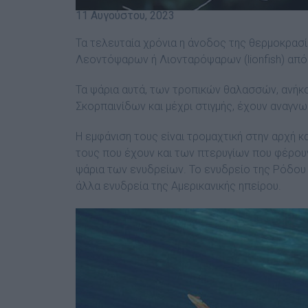
11 Αυγούστου, 2023
Τα τελευταία χρόνια η άνοδος της θερμοκρασί
Λεοντόψαρων ή Λιονταρόψαρων (lionfish) από τ
Τα ψάρια αυτά, των τροπικών θαλασσών, ανήκου
Σκορπαινίδων και μέχρι στιγμής, έχουν αναγνω
Η εμφάνιση τους είναι τρομαχτική στην αρχή 
τους που έχουν και των πτερυγίων που φέρουν.
ψάρια των ενυδρείων. Το ενυδρείο της Ρόδου 
άλλα ενυδρεία της Αμερικανικής ηπείρου.