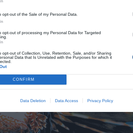
In
άρντ ντε Λεσέψ, αρχιτέκτονα και υπεύθυνου του έργου της
o opt-out of the Sale of my Personal Data.
In
to opt-out of processing my Personal Data for Targeted
ing.
In
o opt-out of Collection, Use, Retention, Sale, and/or Sharing
ersonal Data that Is Unrelated with the Purposes for which it
lected.
Out
CONFIRM
Data Deletion
Data Access
Privacy Policy