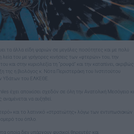
ει τα άλλα είδη ψαριών σε μεγάλες ποσότητες και με πολύ
 λεία του με γρήγορες κινήσεις των «φτερών» του, την
ου και στην κυριολεξία τη “ρουφά” και την καταπίνει, ακριβώς
ξη της η βιολόγος κ. Νότα Περιστεράκη του Ινστιτούτου
ν Υδάτων του ΕΛΚΕΘΕ.
iles έχει αποικίσει σχεδόν σε όλη την Ανατολική Μεσόγειο κ
ς αναμένεται να αυξηθεί.
τερό» και το λατινικό «στρατιώτης» λόγω των εντυπωσιακών
ρομερό του όπλο.
τα οποία δεν υπάρχουν φυσικοί θηρευτές και