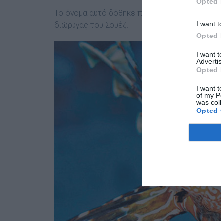
Opted 
Το όνομα αυτό δόθηκε προς τιμήν του Φερντιν
I want t
διώρυγας του Σουέζ.
Opted 
I want 
Advertis
Opted 
I want t
of my P
was col
Opted 