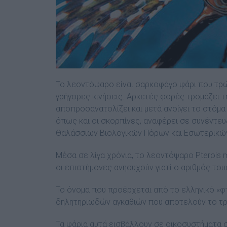
Το λεοντόψαρο είναι σαρκοφάγο ψάρι που τρώ
γρήγορες κινήσεις. Αρκετές φορές τρομάζει τη
αποπροσανατολίζει και μετά ανοίγει το στόμα τ
όπως και οι σκορπίνες, αναφέρει σε συνέντευ
Θαλάσσιων Βιολογικών Πόρων και Εσωτερικώ
Μέσα σε λίγα χρόνια, το λεοντόψαρο Pterois m
οι επιστήμονες ανησυχούν γιατί ο αριθμός του
Το όνομα που προέρχεται από το ελληνικό «φ
δηλητηριωδών αγκαθιών που αποτελούν το τ
Τα ψάρια αυτά εισβάλλουν σε οικοσυστήματα σ