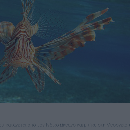
s, κατάγεται από τον Ινδικό Ωκεανό και μπήκε στη Μεσόγειο 