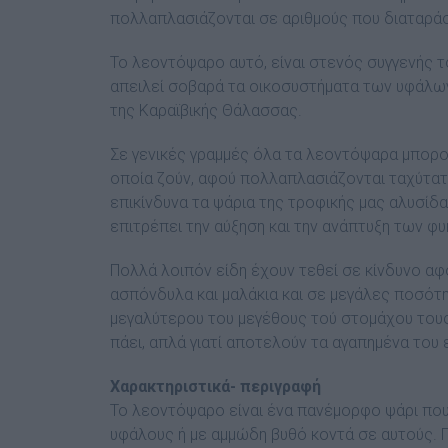
πολλαπλασιάζονται σε αριθμούς που διαταράσ
Το λεοντόψαρο αυτό, είναι στενός συγγενής το
απειλεί σοβαρά τα οικοσυστήματα των υφάλω
της Καραϊβικής Θάλασσας.
Σε γενικές γραμμές όλα τα λεοντόψαρα μπορ
οποία ζούν, αφού πολλαπλασιάζονται ταχύτατ
επικίνδυνα τα ψάρια της τροφικής μας αλυσίδ
επιτρέπει την αύξηση και την ανάπτυξη των φυ
Πολλά λοιπόν είδη έχουν τεθεί σε κίνδυνο αφ
ασπόνδυλα και μαλάκια και σε μεγάλες ποσότ
μεγαλύτερου του μεγέθους τού στομάχου τους.
πάει, απλά γιατί αποτελούν τα αγαπημένα του
Χαρακτηριστικά- περιγραφή
Το λεοντόψαρο είναι ένα πανέμορφο ψάρι που
υφάλους ή με αμμώδη βυθό κοντά σε αυτούς. Π